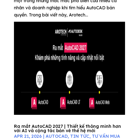
một trong những thắc mắc phổ biến của nhiều cá
nhân và doanh nghiệp khi tìm hiểu AutoCAD bản
quyền. Trong bài viết này, Arotech...
Ra mắt AutoCAD 2027 | Thiết kế thông minh hơn
với AI và cộng tác bản vẽ thế hệ mới
APR 21, 2026
|
AUTOCAD
,
TIN TỨC
,
TƯ VẤN MUA