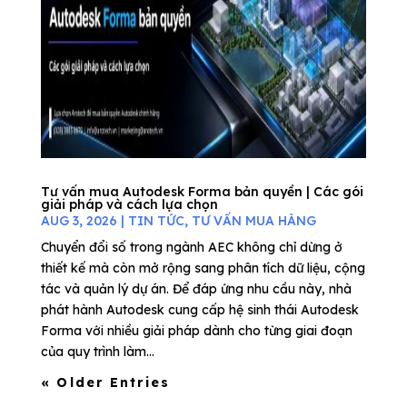
Tư vấn mua Autodesk Forma bản quyền | Các gói
giải pháp và cách lựa chọn
AUG 3, 2026
|
TIN TỨC
,
TƯ VẤN MUA HÀNG
Chuyển đổi số trong ngành AEC không chỉ dừng ở
thiết kế mà còn mở rộng sang phân tích dữ liệu, cộng
tác và quản lý dự án. Để đáp ứng nhu cầu này, nhà
phát hành Autodesk cung cấp hệ sinh thái Autodesk
Forma với nhiều giải pháp dành cho từng giai đoạn
của quy trình làm...
« Older Entries