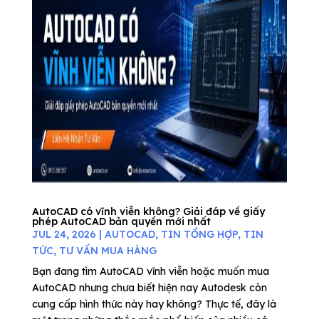
AutoCAD có vĩnh viễn không? Giải đáp về giấy
phép AutoCAD bản quyền mới nhất
JUL 24, 2026
|
AUTOCAD
,
TIN TỔNG HỢP
,
TIN
TỨC
,
TƯ VẤN MUA HÀNG
Bạn đang tìm AutoCAD vĩnh viễn hoặc muốn mua
AutoCAD nhưng chưa biết hiện nay Autodesk còn
cung cấp hình thức này hay không? Thực tế, đây là