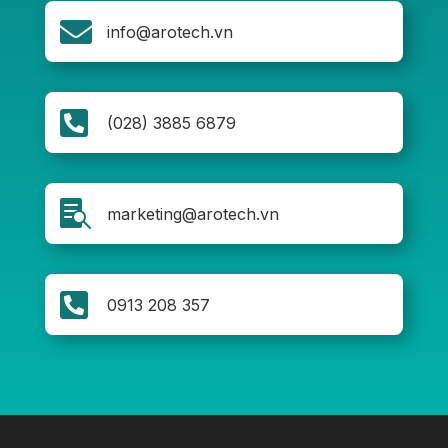

info@arotech.vn

(028) 3885 6879

marketing@arotech.vn

0913 208 357