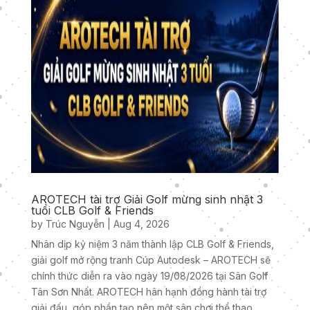
AROTECH tài trợ Giải Golf mừng sinh nhật 3
tuổi CLB Golf & Friends
by
Trúc Nguyễn
|
Aug 4, 2026
Nhân dịp kỷ niệm 3 năm thành lập CLB Golf & Friends,
giải golf mở rộng tranh Cúp Autodesk – AROTECH sẽ
chính thức diễn ra vào ngày 19/08/2026 tại Sân Golf
Tân Sơn Nhất. AROTECH hân hạnh đồng hành tài trợ
giải đấu, góp phần tạo nên một sân chơi thể thao