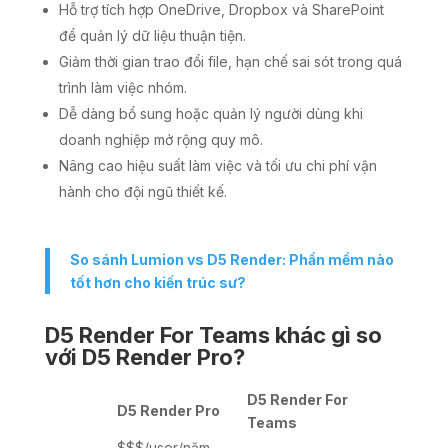
Hỗ trợ tích hợp OneDrive, Dropbox và SharePoint
để quản lý dữ liệu thuận tiện.
Giảm thời gian trao đổi file, hạn chế sai sót trong quá
trình làm việc nhóm.
Dễ dàng bổ sung hoặc quản lý người dùng khi
doanh nghiệp mở rộng quy mô.
Nâng cao hiệu suất làm việc và tối ưu chi phí vận
hành cho đội ngũ thiết kế.
So sánh Lumion vs D5 Render: Phần mềm nào
tốt hơn cho kiến ​​trúc sư?
D5 Render For Teams khác gì so
với D5 Render Pro?
D5 Render For
D5 Render Pro
Teams
$$$/user/năm