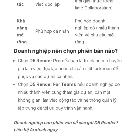
thời gian thực (Real-
tác
việc độc lập
time Collaboration)
Khả
Phù hợp doanh
năng
nghiệp có nhiều thành
Phù hợp cá nhân
mở
viên và nhu cầu mở
rộng
rộng
Doanh nghiệp nên chọn phiên bản nào?
Chọn
D5 Render Pro
nếu bạn là freelancer, chuyên
gia làm việc độc lập hoặc chỉ cần một tài khoản để
phục vụ các dự án cá nhân.
Chọn
D5 Render For Teams
nếu doanh nghiệp có
nhiều thành viên cùng tham gia dự án, cần một
không gian làm việc cộng tác và hệ thống quản lý
tập trung để tối ưu quy trình vận hành.
Doanh nghiệp còn phân vân về các gói D5 Render?
Liên hệ Arotech ngay.