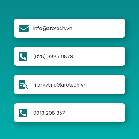

info@arotech.vn

(028) 3885 6879

marketing@arotech.vn

0913 208 357