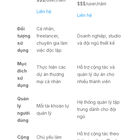
$$$/user/năm
Liên hệ
Liên hệ
Đối
Cá nhân,
tượng
freelancer,
Doanh nghiệp, studio
sử
chuyên gia làm
và đội ngũ thiết kế
dụng
việc độc lập
Mục
Thực hiện các
Hỗ trợ cộng tác và
đích
dự án thương
quản lý dự án cho
sử
mại cá nhân
nhiều thành viên
dụng
Quản
Hệ thống quản lý tập
lý
Mỗi tài khoản tự
trung dành cho đội
người
quản lý
ngũ
dùng
Hỗ trợ cộng tác theo
Cộng
Chủ yếu làm