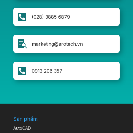

(028) 3885 6879

marketing@arotech.vn

0913 208 357
Sản phẩm
AutoCAD