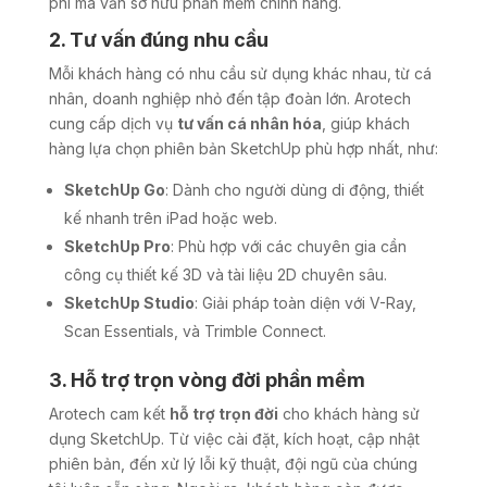
phí mà vẫn sở hữu phần mềm chính hãng.
2. Tư vấn đúng nhu cầu
Mỗi khách hàng có nhu cầu sử dụng khác nhau, từ cá
nhân, doanh nghiệp nhỏ đến tập đoàn lớn. Arotech
cung cấp dịch vụ
tư vấn cá nhân hóa
, giúp khách
hàng lựa chọn phiên bản SketchUp phù hợp nhất, như:
SketchUp Go
: Dành cho người dùng di động, thiết
kế nhanh trên iPad hoặc web.
SketchUp Pro
: Phù hợp với các chuyên gia cần
công cụ thiết kế 3D và tài liệu 2D chuyên sâu.
SketchUp Studio
: Giải pháp toàn diện với V-Ray,
Scan Essentials, và Trimble Connect.
3. Hỗ trợ trọn vòng đời phần mềm
Arotech cam kết
hỗ trợ trọn đời
cho khách hàng sử
dụng SketchUp. Từ việc cài đặt, kích hoạt, cập nhật
phiên bản, đến xử lý lỗi kỹ thuật, đội ngũ của chúng