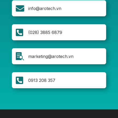

info@arotech.vn

(028) 3885 6879

marketing@arotech.vn

0913 208 357