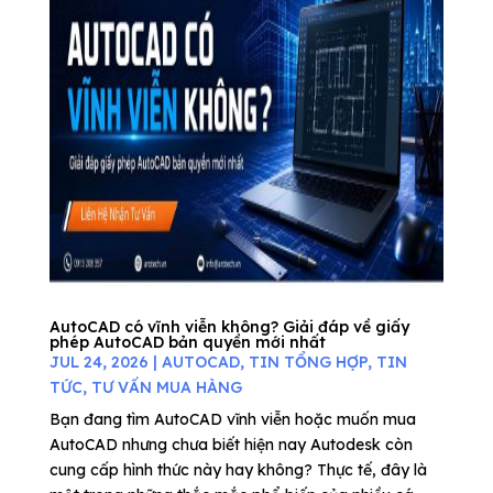
AutoCAD có vĩnh viễn không? Giải đáp về giấy
phép AutoCAD bản quyền mới nhất
JUL 24, 2026
|
AUTOCAD
,
TIN TỔNG HỢP
,
TIN
TỨC
,
TƯ VẤN MUA HÀNG
Bạn đang tìm AutoCAD vĩnh viễn hoặc muốn mua
AutoCAD nhưng chưa biết hiện nay Autodesk còn
cung cấp hình thức này hay không? Thực tế, đây là