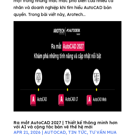
một trong những thắc mắc phổ biến của nhiều cá
nhân và doanh nghiệp khi tìm hiểu AutoCAD bản
quyền. Trong bài viết này, Arotech...
Ra mắt AutoCAD 2027 | Thiết kế thông minh hơn
với AI và cộng tác bản vẽ thế hệ mới
APR 21, 2026
|
AUTOCAD
,
TIN TỨC
,
TƯ VẤN MUA