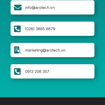

info@arotech.vn

(028) 3885 6879

marketing@arotech.vn

0913 208 357