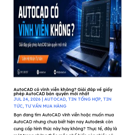
AutoCAD có vĩnh viễn không? Giải đáp về giấy
phép AutoCAD bản quyền mới nhất
JUL 24, 2026
|
AUTOCAD
,
TIN TỔNG HỢP
,
TIN
TỨC
,
TƯ VẤN MUA HÀNG
Bạn đang tìm AutoCAD vĩnh viễn hoặc muốn mua
AutoCAD nhưng chưa biết hiện nay Autodesk còn
cung cấp hình thức này hay không? Thực tế, đây là