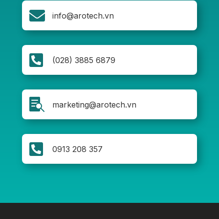

info@arotech.vn

(028) 3885 6879

marketing@arotech.vn

0913 208 357