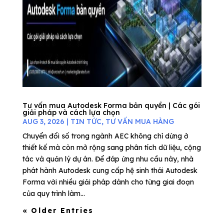
Tư vấn mua Autodesk Forma bản quyền | Các gói
giải pháp và cách lựa chọn
AUG 3, 2026
|
TIN TỨC
,
TƯ VẤN MUA HÀNG
Chuyển đổi số trong ngành AEC không chỉ dừng ở
thiết kế mà còn mở rộng sang phân tích dữ liệu, cộng
tác và quản lý dự án. Để đáp ứng nhu cầu này, nhà
phát hành Autodesk cung cấp hệ sinh thái Autodesk
Forma với nhiều giải pháp dành cho từng giai đoạn
của quy trình làm...
« Older Entries