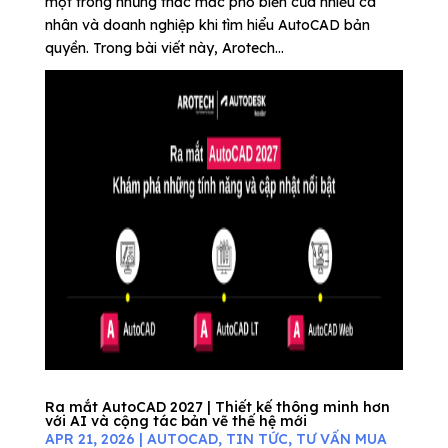
một trong những thắc mắc phổ biến của nhiều cá
nhân và doanh nghiệp khi tìm hiểu AutoCAD bản
quyền. Trong bài viết này, Arotech...
Ra mắt AutoCAD 2027 | Thiết kế thông minh hơn
với AI và cộng tác bản vẽ thế hệ mới
APR 21, 2026
|
AUTOCAD
,
TIN TỨC
,
TƯ VẤN MUA