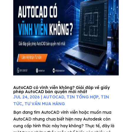
AutoCAD có vĩnh viễn không? Giải đáp về giấy
phép AutoCAD bản quyền mới nhất
JUL 24, 2026
|
AUTOCAD
,
TIN TỔNG HỢP
,
TIN
TỨC
,
TƯ VẤN MUA HÀNG
Bạn đang tìm AutoCAD vĩnh viễn hoặc muốn mua
AutoCAD nhưng chưa biết hiện nay Autodesk còn
cung cấp hình thức này hay không? Thực tế, đây là