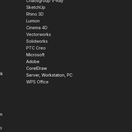
Chaosgroup V-Ray
SketchUp
Rhino 3D
Lumion
Cinema 4D
Vectorworks
Solidworks
PTC Creo
Microsoft
Adobe
CorelDraw
sk
Server, Workstation, PC
WPS Office
ềm
p