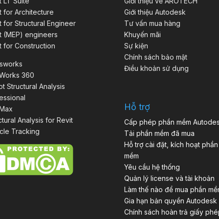
t LT Suite
Giới thiệu về AROTECH
t for Architecture
Giới thiệu Autodesk
t for Structural Engineer
Tư vấn mua hàng
t (MEP) engineers
Khuyến mãi
t for Construction
Sự kiện
Chính sách bảo mật
isworks
Điều khoản sử dụng
aWorks 360
t Structural Analysis
essional
Hỗ trợ
 Max
ctural Analysis for Revit
Cấp phép phần mềm Autode
cle Tracking
Tải phần mềm đã mua
Hỗ trợ cài đặt, kích hoạt phần
mềm
Yêu cầu hệ thống
Quản lý license và tài khoản
Làm thế nào để mua phần m
Gia hạn bản quyền Autodesk
Chính sách hoàn trả giấy phé