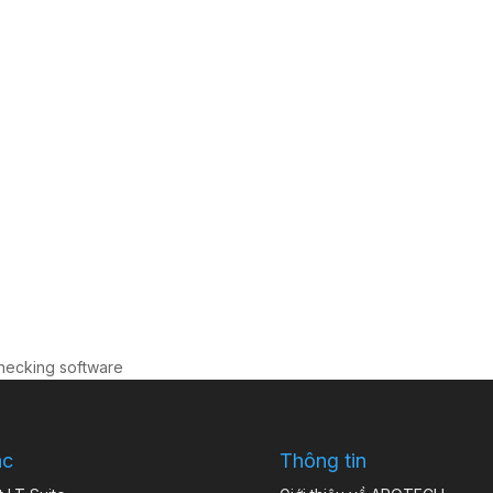
 checking software
ác
Thông tin