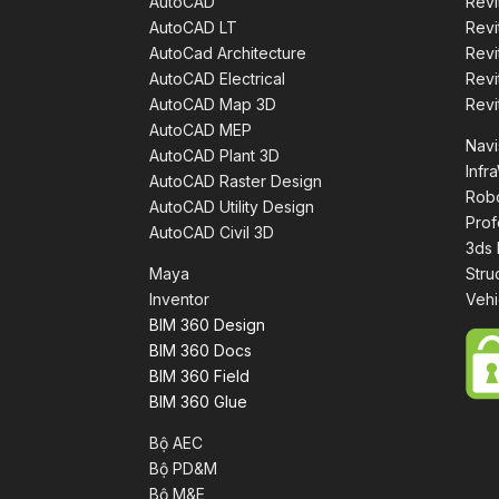
AutoCAD
Revi
AutoCAD LT
Revi
AutoCad Architecture
Revi
AutoCAD Electrical
Revi
AutoCAD Map 3D
Revi
AutoCAD MEP
Nav
AutoCAD Plant 3D
Infr
AutoCAD Raster Design
Robo
AutoCAD Utility Design
Prof
AutoCAD Civil 3D
3ds
Maya
Stru
Inventor
Vehi
BIM 360 Design
BIM 360 Docs
BIM 360 Field
BIM 360 Glue
Bộ AEC
Bộ PD&M
Bộ M&E