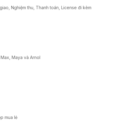
iao, Nghiệm thu, Thanh toán, License đi kèm
s Max, Maya và Arnol
ệp mua lẻ