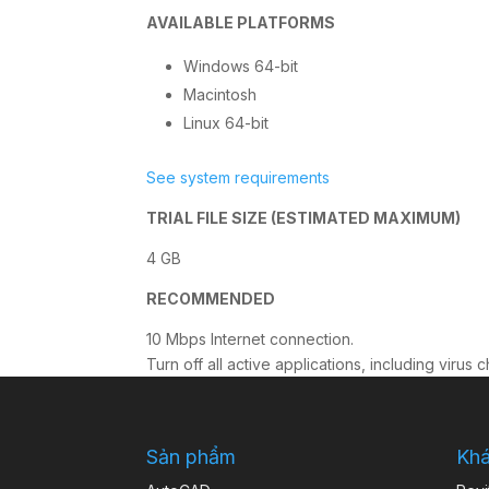
AVAILABLE PLATFORMS
Windows 64-bit
Macintosh
Linux 64-bit
See system requirements
TRIAL FILE SIZE (ESTIMATED MAXIMUM)
4 GB
RECOMMENDED
10 Mbps Internet connection.
Turn off all active applications, including virus
Sản phẩm
Kh