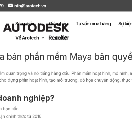
879
info@arotech.vn
Sản phẩm
Giải pháp
Tư vấn mua hàng
Sự kiệ
Về Arotech
Liên hệ
ua bán phần mềm Maya bản quy
ềm quan trọng và nổi tiếng hàng đầu. Phần mềm hoạt hình, mô hình
cho dựng phim hoạt hình, tạo môi trường, đồ họa chuyển động, thực 
doanh nghiệp?
a bạn cần
ận chính thức từ 2016