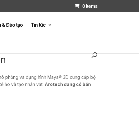
0 Items
n & Đào tạo
Tin tức
ền
, mô phỏng và dựng hình Maya® 3D cung cấp bộ
tế ảo và tạo nhân vật.
Arotech đang có bán