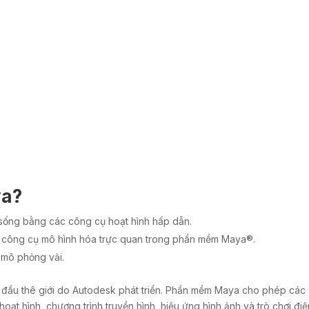
ya?
sống bằng các công cụ hoạt hình hấp dẫn.
c công cụ mô hình hóa trực quan trong phần mềm Maya®.
 mô phỏng vải.
ầu thê giới do Autodesk phát triển. Phần mềm Maya cho phép các c
ạt hình, chương trình truyền hình, hiệu ứng hình ảnh và trò chơi điệ