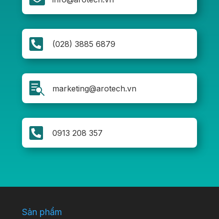

(028) 3885 6879

marketing@arotech.vn

0913 208 357
Sản phẩm