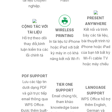
tài liệu chuyên
Flash
nghiệp.
PRESENT
ANYWHERE
CỘNG TÁC VỚI
Kết nối và trình
WIRELESS
TÀI LIỆU
bày các tài liệu,
PRINTING
Hỗ trợ theo dõi
bài thuyết trình từ
In tài liệu từ iPhone
thay đổi,bình
iPhone hoặc iPad
hoặc iPad với bất
luận kiểm tra các
của bạn tới bất kỳ
kỳ máy in có khả
lỗi chính tả
Wi-Fi cable TV
năng kết nối Wi-Fi
hoặc máy chiếu
PDF SUPPORT
Lưu các tập tin
TIER ONE
dưới dạng PDF
LANGUAGE
SUPPORT
và gửi trực tiếp
SUPPORT
Email chúng tôi,
email thông qua
WPS Office hỗ trợ
tham khảo
WPS Office.
thêm English,
knowledge base
Được thêm built-
German và