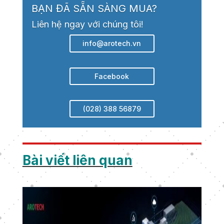
BẠN ĐÃ SẴN SÀNG MUA?
Liên hệ ngay với chúng tôi!
info@arotech.vn
Facebook
(028) 388 56879
Bài viết liên quan