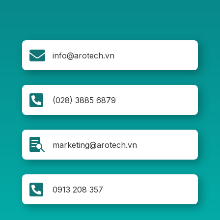

info@arotech.vn

(028) 3885 6879

marketing@arotech.vn

0913 208 357