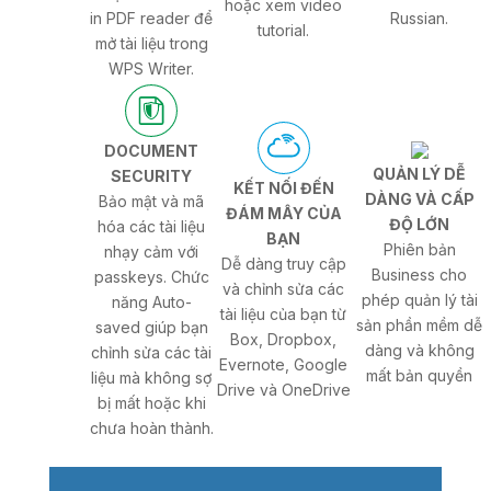
hoặc xem video
in PDF reader để
Russian.
tutorial.
mở tài liệu trong
WPS Writer.
DOCUMENT
QUẢN LÝ DỄ
SECURITY
KẾT NỐI ĐẾN
DÀNG VÀ CẤP
Bảo mật và mã
ĐÁM MÂY CỦA
ĐỘ LỚN
hóa các tài liệu
BẠN
Phiên bản
nhạy cảm với
Dễ dàng truy cập
Business cho
passkeys. Chức
và chỉnh sửa các
phép quản lý tài
năng Auto-
tài liệu của bạn từ
sản phần mềm dễ
saved giúp bạn
Box, Dropbox,
dàng và không
chỉnh sửa các tài
Evernote, Google
mất bản quyền
liệu mà không sợ
Drive và OneDrive
bị mất hoặc khi
chưa hoàn thành.