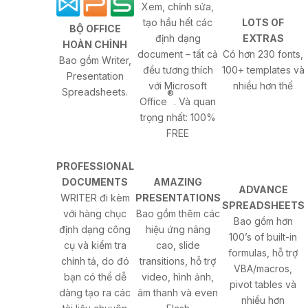
Xem, chỉnh sửa,
tạo hầu hết các
LOTS OF
BỘ OFFICE
định dạng
EXTRAS
HOÀN CHỈNH
document – tất cả
Có hơn 230 fonts,
Bao gồm Writer,
đều tương thích
100+ templates và
Presentation
với Microsoft
nhiều hơn thế
Spreadsheets.
®
Office
. Và quan
trọng nhất: 100%
FREE
PROFESSIONAL
DOCUMENTS
AMAZING
ADVANCE
WRITER đi kèm
PRESENTATIONS
SPREADSHEETS
với hàng chục
Bao gồm thêm các
Bao gồm hơn
định dạng công
hiệu ứng nâng
100’s of built-in
cụ và kiểm tra
cao, slide
formulas, hỗ trợ
chính tả, do đó
transitions, hỗ trợ
VBA/macros,
bạn có thể dễ
video, hình ảnh,
pivot tables và
dàng tạo ra các
âm thanh và even
nhiều hơn