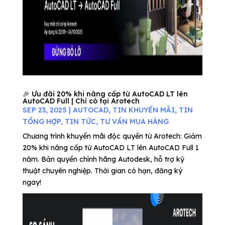
🎉 Ưu đãi 20% khi nâng cấp từ AutoCAD LT lên
AutoCAD Full | Chỉ có tại Arotech
SEP 23, 2025
|
AUTOCAD
,
TIN KHUYẾN MÃI
,
TIN
TỔNG HỢP
,
TIN TỨC
,
TƯ VẤN MUA HÀNG
Chương trình khuyến mãi độc quyền từ Arotech: Giảm
20% khi nâng cấp từ AutoCAD LT lên AutoCAD Full 1
năm. Bản quyền chính hãng Autodesk, hỗ trợ kỹ
thuật chuyên nghiệp. Thời gian có hạn, đăng ký
ngay!