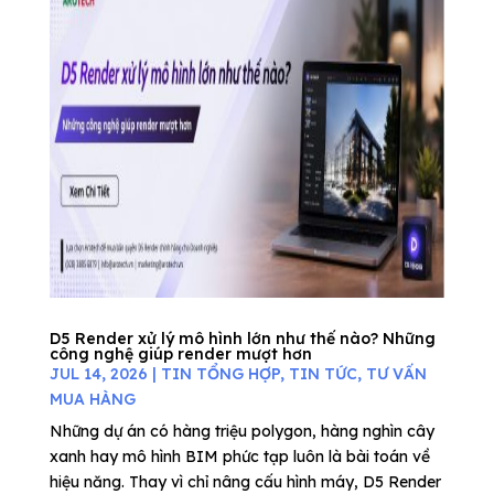
D5 Render xử lý mô hình lớn như thế nào? Những
công nghệ giúp render mượt hơn
JUL 14, 2026
|
TIN TỔNG HỢP
,
TIN TỨC
,
TƯ VẤN
MUA HÀNG
Những dự án có hàng triệu polygon, hàng nghìn cây
xanh hay mô hình BIM phức tạp luôn là bài toán về
hiệu năng. Thay vì chỉ nâng cấu hình máy, D5 Render