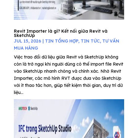
Revit Importer là gì? Kết nối giữa Revit và
SketchUp
JUL 15, 2026
|
TIN TỔNG HỢP
,
TIN TỨC
,
TƯ VẤN
MUA HÀNG
Việc trao đổi dữ liệu giữa Revit và SketchUp không
còn là trở ngại khi người dùng có thể import file Revit
vào SketchUp nhanh chóng và chính xác. Nhờ Revit
Importer, các mô hình RVT được đưa vào SketchUp
với ít thao tác hơn, giúp tiết kiệm thời gian, duy trì dữ
liệu...