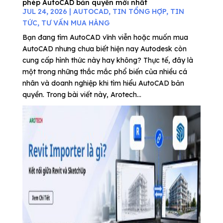
phép AutoCAD bản quyền mới nhất
JUL 24, 2026
|
AUTOCAD
,
TIN TỔNG HỢP
,
TIN
TỨC
,
TƯ VẤN MUA HÀNG
Bạn đang tìm AutoCAD vĩnh viễn hoặc muốn mua
AutoCAD nhưng chưa biết hiện nay Autodesk còn
cung cấp hình thức này hay không? Thực tế, đây là
một trong những thắc mắc phổ biến của nhiều cá
nhân và doanh nghiệp khi tìm hiểu AutoCAD bản
quyền. Trong bài viết này, Arotech...