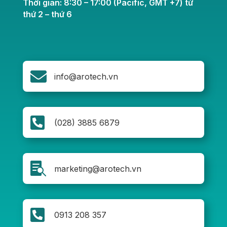
Thời gian: 8:30 – 17:00 (Pacific, GMT +7) từ
thứ 2 – thứ 6

info@arotech.vn

(028) 3885 6879

marketing@arotech.vn

0913 208 357