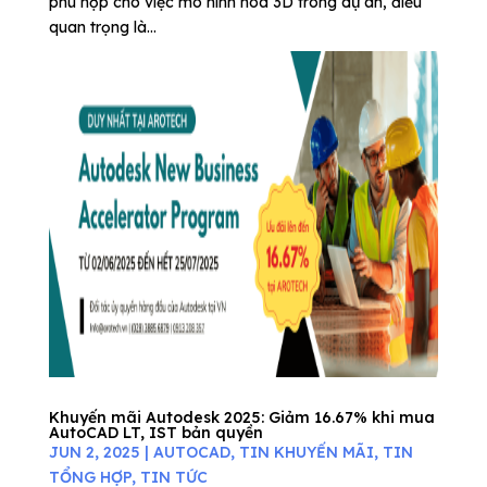
phù hợp cho việc mô hình hóa 3D trong dự án, điều
quan trọng là...
Khuyến mãi Autodesk 2025: Giảm 16.67% khi mua
AutoCAD LT, IST bản quyền
JUN 2, 2025
|
AUTOCAD
,
TIN KHUYẾN MÃI
,
TIN
TỔNG HỢP
,
TIN TỨC