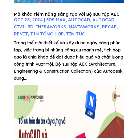
Mở khóa tiềm năng sáng tạo với Bộ sưu tập AEC
OCT 25, 2024
|
3DS MAX
,
AUTOCAD
,
AUTOCAD
CIVIL 3D
,
INFRAWORKS
,
NAVISWORKS
,
RECAP
,
REVIT
,
TIN TỔNG HỢP
,
TIN TỨC
Trong thế giới thiết kế và xây dựng ngày càng phức
tạp, việc trang bị những công cụ mạnh mẽ, tích hợp
cao là chìa khóa để đạt được hiệu quả và chất lượng
công trình vượt trội. Bộ sưu tập AEC (Architecture,
Engineering & Construction Collection) của Autodesk
cung...