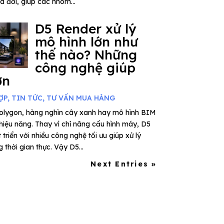
ra đời, giúp các nhóm...
D5 Render xử lý
mô hình lớn như
thế nào? Những
công nghệ giúp
ơn
ỢP
,
TIN TỨC
,
TƯ VẤN MUA HÀNG
polygon, hàng nghìn cây xanh hay mô hình BIM
 hiệu năng. Thay vì chỉ nâng cấu hình máy, D5
riển với nhiều công nghệ tối ưu giúp xử lý
thời gian thực. Vậy D5...
Next Entries »