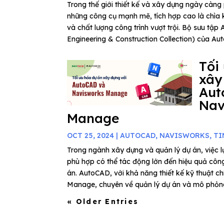
Trong thế giới thiết kế và xây dựng ngày càng 
những công cụ mạnh mẽ, tích hợp cao là chìa 
và chất lượng công trình vượt trội. Bộ sưu tập 
Engineering & Construction Collection) của Aut
Tối
xây
Aut
Nav
Manage
OCT 25, 2024
|
AUTOCAD
,
NAVISWORKS
,
TI
Trong ngành xây dựng và quản lý dự án, việc
phù hợp có thể tác động lớn đến hiệu quả côn
án. AutoCAD, với khả năng thiết kế kỹ thuật ch
Manage, chuyên về quản lý dự án và mô phỏng 
« Older Entries