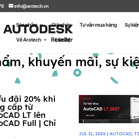
879
info@arotech.vn
Sản phẩm
Giải pháp
Tư vấn mua hàng
Sự kiệ
Về Arotech
Liên hệ
hẩm, khuyến mãi, sự ki
Ưu đãi 20% khi
g cấp từ
oCAD LT lên
oCAD Full | Chỉ
JUL 31, 2026
|
AUTOCAD
,
T