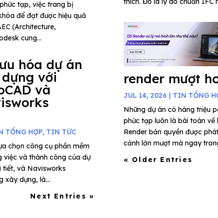
thích. Đó là lý do chuẩn IFC 
phức tạp, việc trang bị
khóa để đạt được hiệu quả
AEC (Architecture,
odesk cung...
 ưu hóa dự án
 dựng với
render mượt h
oCAD và
JUL 14, 2026
|
TIN TỔNG H
isworks
Những dự án có hàng triệu 
phức tạp luôn là bài toán về
N TỔNG HỢP
,
TIN TỨC
Render bản quyền được phát t
cảnh lớn mượt mà ngay trong 
 lựa chọn công cụ phần mềm
g việc và thành công của dự
« Older Entries
i tiết, và Navisworks
xây dựng, là...
Next Entries »