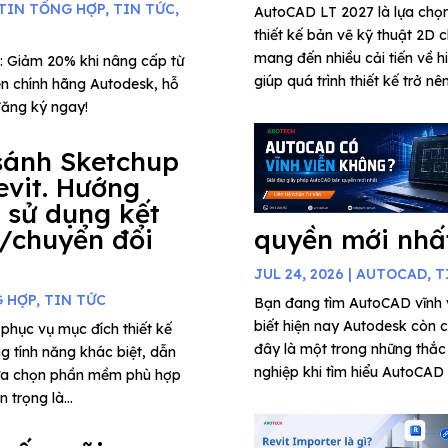
TIN TỔNG HỢP
,
TIN TỨC
,
AutoCAD LT 2027 là lựa chọ
thiết kế bản vẽ kỹ thuật 2D c
mang đến nhiều cải tiến về h
: Giảm 20% khi nâng cấp từ
giúp quá trình thiết kế trở nê
n chính hãng Autodesk, hỗ
đăng ký ngay!
sánh Sketchup
evit. Hướng
 sử dụng kết
/chuyển đổi
quyền mới nhấ
JUL 24, 2026
|
AUTOCAD
,
T
G HỢP
,
TIN TỨC
Bạn đang tìm AutoCAD vĩnh
biết hiện nay Autodesk còn 
phục vụ mục đích thiết kế
đây là một trong những thắc
ng tính năng khác biệt, dẫn
nghiệp khi tìm hiểu AutoCAD 
lựa chọn phần mềm phù hợp
 trọng là...