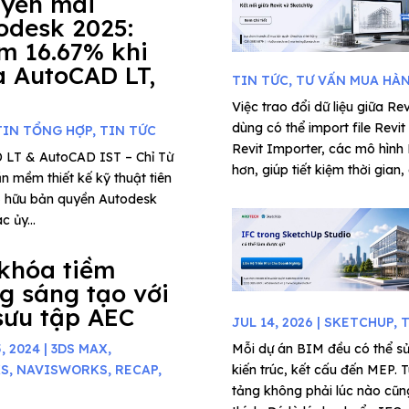
yến mãi
odesk 2025:
m 16.67% khi
 AutoCAD LT,
TIN TỨC
,
TƯ VẤN MUA HÀ
Việc trao đổi dữ liệu giữa Re
dùng có thể import file Rev
TIN TỔNG HỢP
,
TIN TỨC
Revit Importer, các mô hình
 LT & AutoCAD IST – Chỉ Từ
hơn, giúp tiết kiệm thời gian, d
 mềm thiết kế kỹ thuật tiên
 sở hữu bản quyền Autodesk
 ủy...
khóa tiềm
g sáng tạo với
sưu tập AEC
JUL 14, 2026
|
SKETCHUP
,
T
, 2024
|
3DS MAX
,
Mỗi dự án BIM đều có thể sử
KS
,
NAVISWORKS
,
RECAP
,
kiến trúc, kết cấu đến MEP. T
tảng không phải lúc nào cũng