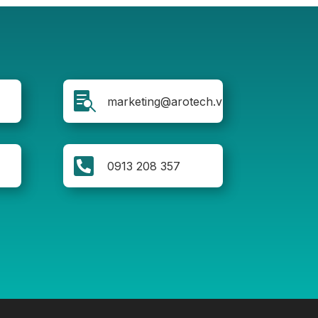

marketing@arotech.vn

0913 208 357