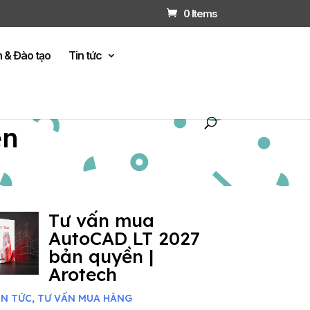
0 Items
n & Đào tạo
Tin tức
ện
Tư vấn mua
AutoCAD LT 2027
bản quyền |
Arotech
IN TỨC
,
TƯ VẤN MUA HÀNG