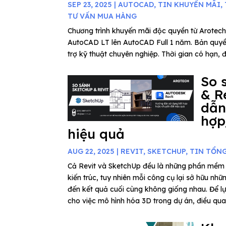
SEP 23, 2025
|
AUTOCAD
,
TIN KHUYẾN MÃI
,
TƯ VẤN MUA HÀNG
Chương trình khuyến mãi độc quyền từ Arotech
AutoCAD LT lên AutoCAD Full 1 năm. Bản quyề
trợ kỹ thuật chuyên nghiệp. Thời gian có hạn, 
So 
& R
dẫn
hợp
hiệu quả
AUG 22, 2025
|
REVIT
,
SKETCHUP
,
TIN TỔN
Cả Revit và SketchUp đều là những phần mềm 
kiến trúc, tuy nhiên mỗi công cụ lại sở hữu nhữ
đến kết quả cuối cùng không giống nhau. Để 
cho việc mô hình hóa 3D trong dự án, điều quan