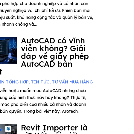
n phù hợp cho doanh nghiệp và cá nhân cần
huyên nghiệp với chi phí tối ưu. Phiên bản mới
iệu suất, khả năng cộng tác và quản lý bản vẽ,
n nhanh chóng và...
AutoCAD có vĩnh
viễn không? Giải
đáp về giấy phép
AutoCAD bản
t
IN TỔNG HỢP
,
TIN TỨC
,
TƯ VẤN MUA HÀNG
 viễn hoặc muốn mua AutoCAD nhưng chưa
cung cấp hình thức này hay không? Thực tế,
 mắc phổ biến của nhiều cá nhân và doanh
bản quyền. Trong bài viết này, Arotech...
Revit Importer là