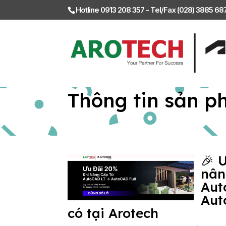
Hotline 0913 208 357 - Tel/Fax (028) 3885 6
Thông tin sản p
🎉 
nân
Aut
Aut
có tại Arotech