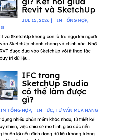
gì? Kết nối giữa
Revit và SketchUp
JUL 15, 2026
|
TIN TỔNG HỢP
,
NG
vit và SketchUp không còn là trở ngại khi người
it vào SketchUp nhanh chóng và chính xác. Nhờ
 RVT được đưa vào SketchUp với ít thao tác
uy trì dữ liệu...
IFC trong
SketchUp Studio
có thể làm được
gì?
IN TỔNG HỢP
,
TIN TỨC
,
TƯ VẤN MUA HÀNG
 dụng nhiều phần mềm khác nhau, từ thiết kế
uy nhiên, việc chia sẻ mô hình giữa các nền
 thuận lợi nếu định dạng dữ liệu không tương