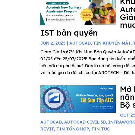
Khu
Aut
Giả
mua
IST bản quyền
JUN 2, 2025
|
AUTOCAD
,
TIN KHUYẾN MÃI
,
Giảm Giá 16.67% Khi Mua Bản Quyền AutoCAD
02/06 đến 25/07/2025! Bạn đang tìm kiếm phần
tiến với chi phí tối ưu? Đây là cơ hội vàng để
với mức giá ưu đãi chỉ có tại AROTECH – Đối tác
Mở 
năn
Bộ 
OCT 25
AUTOCAD
,
AUTOCAD CIVIL 3D
,
INFRAWOR
REVIT
,
TIN TỔNG HỢP
,
TIN TỨC