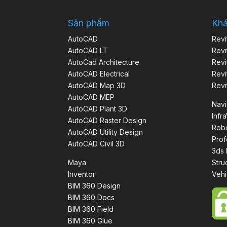
Sản phẩm
Kh
AutoCAD
Revi
AutoCAD LT
Revi
AutoCad Architecture
Revi
AutoCAD Electrical
Revi
AutoCAD Map 3D
Revi
AutoCAD MEP
Nav
AutoCAD Plant 3D
Infr
AutoCAD Raster Design
Robo
AutoCAD Utility Design
Prof
AutoCAD Civil 3D
3ds
Maya
Stru
Inventor
Vehi
BIM 360 Design
BIM 360 Docs
BIM 360 Field
BIM 360 Glue