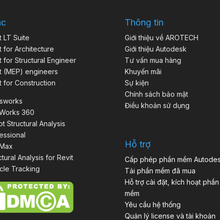
ác
Thông tin
t LT Suite
Giới thiệu về AROTECH
t for Architecture
Giới thiệu Autodesk
t for Structural Engineer
Tư vấn mua hàng
t (MEP) engineers
Khuyến mãi
t for Construction
Sự kiện
Chính sách bảo mật
isworks
Điều khoản sử dụng
aWorks 360
t Structural Analysis
essional
Hỗ trợ
 Max
ctural Analysis for Revit
Cấp phép phần mềm Autode
cle Tracking
Tải phần mềm đã mua
Hỗ trợ cài đặt, kích hoạt phần
mềm
Yêu cầu hệ thống
Quản lý license và tài khoản