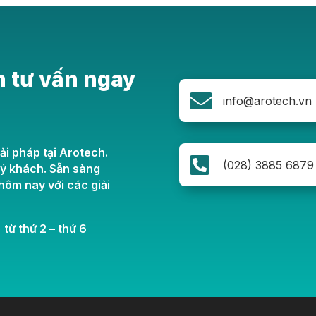
n tư vấn ngay

info@arotech.vn
ải pháp tại Arotech.

(028) 3885 6879
uý khách. Sẵn sàng
ôm nay với các giải
 từ thứ 2 – thứ 6