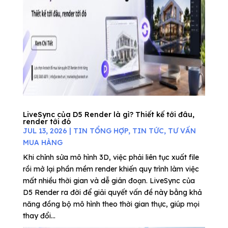
LiveSync của D5 Render là gì? Thiết kế tới đâu,
render tới đó
JUL 13, 2026
|
TIN TỔNG HỢP
,
TIN TỨC
,
TƯ VẤN
MUA HÀNG
Khi chỉnh sửa mô hình 3D, việc phải liên tục xuất file
rồi mở lại phần mềm render khiến quy trình làm việc
mất nhiều thời gian và dễ gián đoạn. LiveSync của
D5 Render ra đời để giải quyết vấn đề này bằng khả
năng đồng bộ mô hình theo thời gian thực, giúp mọi
thay đổi...