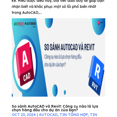
kế. Hiểu được điều này, bài viết dưới đây sẽ giúp bạn
nhận biết và khắc phục một số lỗi phổ biến nhất
trong AutoCAD,...
So sánh AutoCAD và Revit: Công cụ nào là lựa
chọn hàng đầu cho dự án của bạn?
OCT 23, 2024
|
AUTOCAD
,
TIN TỔNG HỢP
,
TIN