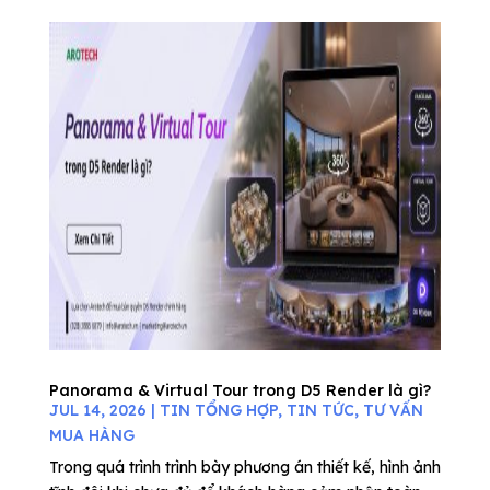
Panorama & Virtual Tour trong D5 Render là gì?
JUL 14, 2026
|
TIN TỔNG HỢP
,
TIN TỨC
,
TƯ VẤN
MUA HÀNG
Trong quá trình trình bày phương án thiết kế, hình ảnh