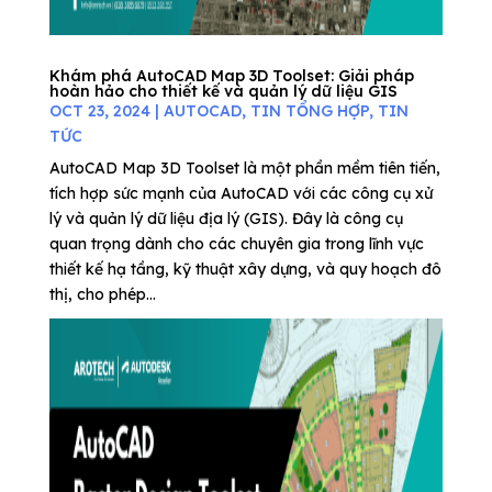
Khám phá AutoCAD Map 3D Toolset: Giải pháp
hoàn hảo cho thiết kế và quản lý dữ liệu GIS
OCT 23, 2024
|
AUTOCAD
,
TIN TỔNG HỢP
,
TIN
TỨC
AutoCAD Map 3D Toolset là một phần mềm tiên tiến,
tích hợp sức mạnh của AutoCAD với các công cụ xử
lý và quản lý dữ liệu địa lý (GIS). Đây là công cụ
quan trọng dành cho các chuyên gia trong lĩnh vực
thiết kế hạ tầng, kỹ thuật xây dựng, và quy hoạch đô
thị, cho phép...