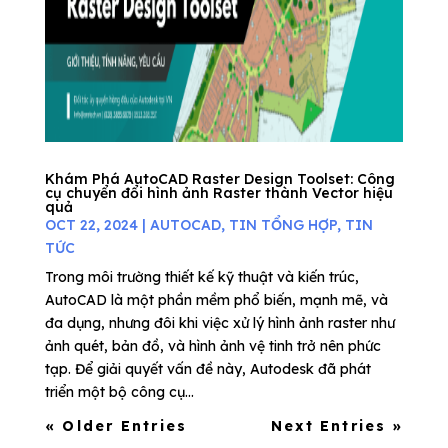
Khám Phá AutoCAD Raster Design Toolset: Công
cụ chuyển đổi hình ảnh Raster thành Vector hiệu
quả
OCT 22, 2024
|
AUTOCAD
,
TIN TỔNG HỢP
,
TIN
TỨC
Trong môi trường thiết kế kỹ thuật và kiến trúc,
AutoCAD là một phần mềm phổ biến, mạnh mẽ, và
đa dụng, nhưng đôi khi việc xử lý hình ảnh raster như
ảnh quét, bản đồ, và hình ảnh vệ tinh trở nên phức
tạp. Để giải quyết vấn đề này, Autodesk đã phát
triển một bộ công cụ...
« Older Entries
Next Entries »