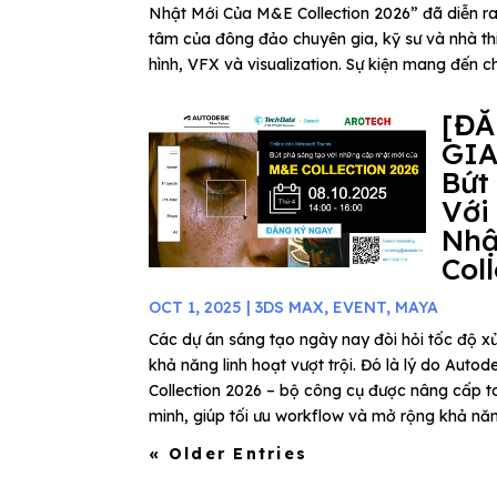
Nhật Mới Của M&E Collection 2026” đã diễn ra
tâm của đông đảo chuyên gia, kỹ sư và nhà thi
hình, VFX và visualization. Sự kiện mang đến ch
[Đ
GIA
Bứt
Với
Nhậ
Col
OCT 1, 2025
|
3DS MAX
,
EVENT
,
MAYA
Các dự án sáng tạo ngày nay đòi hỏi tốc độ xử
khả năng linh hoạt vượt trội. Đó là lý do Au
Collection 2026 – bộ công cụ được nâng cấp to
minh, giúp tối ưu workflow và mở rộng khả năn
« Older Entries