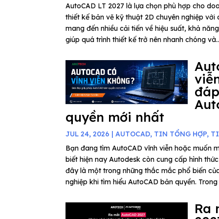
AutoCAD LT 2027 là lựa chọn phù hợp cho do
thiết kế bản vẽ kỹ thuật 2D chuyên nghiệp với c
mang đến nhiều cải tiến về hiệu suất, khả năn
giúp quá trình thiết kế trở nên nhanh chóng và..
Aut
viễ
đáp
Aut
quyền mới nhất
JUL 24, 2026
|
AUTOCAD
,
TIN TỔNG HỢP
,
T
Bạn đang tìm AutoCAD vĩnh viễn hoặc muốn 
biết hiện nay Autodesk còn cung cấp hình thứ
đây là một trong những thắc mắc phổ biến củ
nghiệp khi tìm hiểu AutoCAD bản quyền. Trong b
Ra 