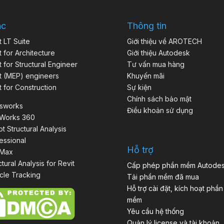
ác
Thông tin
t LT Suite
Giới thiệu về AROTECH
t for Architecture
Giới thiệu Autodesk
t for Structural Engineer
Tư vấn mua hàng
t (MEP) engineers
Khuyến mãi
t for Construction
Sự kiện
Chính sách bảo mật
isworks
Điều khoản sử dụng
aWorks 360
t Structural Analysis
essional
Hỗ trợ
 Max
ctural Analysis for Revit
Cấp phép phần mềm Autode
cle Tracking
Tải phần mềm đã mua
Hỗ trợ cài đặt, kích hoạt phần
mềm
Yêu cầu hệ thống
Quản lý license và tài khoản