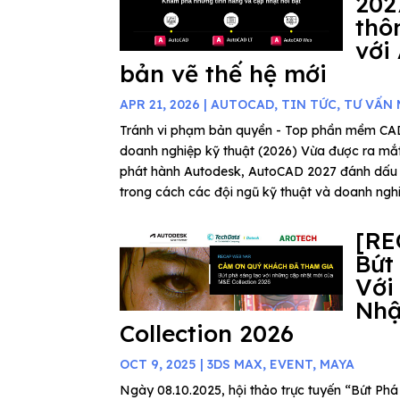
202
thô
với
bản vẽ thế hệ mới
APR 21, 2026
|
AUTOCAD
,
TIN TỨC
,
TƯ VẤN
Tránh vi phạm bản quyền - Top phần mềm C
doanh nghiệp kỹ thuật (2026) Vừa được ra mắ
phát hành Autodesk, AutoCAD 2027 đánh dấu
trong cách các đội ngũ kỹ thuật và doanh nghiệ
[RE
Bứt
Với
Nhậ
Collection 2026
OCT 9, 2025
|
3DS MAX
,
EVENT
,
MAYA
Ngày 08.10.2025, hội thảo trực tuyến “Bứt P