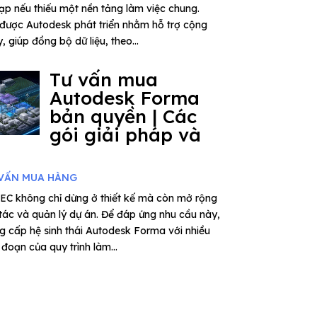
tạp nếu thiếu một nền tảng làm việc chung.
được Autodesk phát triển nhằm hỗ trợ cộng
 giúp đồng bộ dữ liệu, theo...
Tư vấn mua
Autodesk Forma
bản quyền | Các
gói giải pháp và
VẤN MUA HÀNG
EC không chỉ dừng ở thiết kế mà còn mở rộng
 tác và quản lý dự án. Để đáp ứng nhu cầu này,
 cấp hệ sinh thái Autodesk Forma với nhiều
đoạn của quy trình làm...