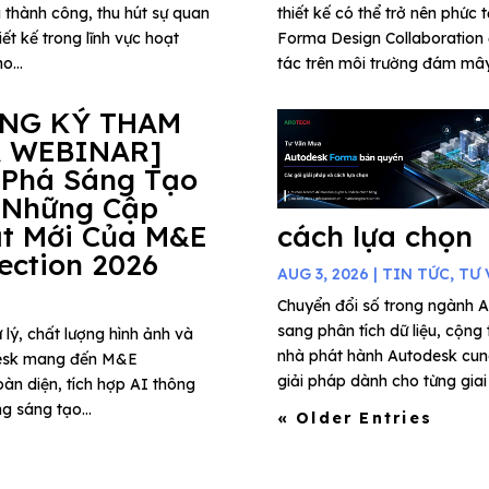
 thành công, thu hút sự quan
thiết kế có thể trở nên phức 
ết kế trong lĩnh vực hoạt
Forma Design Collaboration 
o...
tác trên môi trường đám mây,
ĂNG KÝ THAM
 WEBINAR]
 Phá Sáng Tạo
 Những Cập
t Mới Của M&E
cách lựa chọn
lection 2026
AUG 3, 2026
|
TIN TỨC
,
TƯ 
Chuyển đổi số trong ngành A
sang phân tích dữ liệu, cộng
 lý, chất lượng hình ảnh và
nhà phát hành Autodesk cung
todesk mang đến M&E
giải pháp dành cho từng giai 
àn diện, tích hợp AI thông
g sáng tạo...
« Older Entries