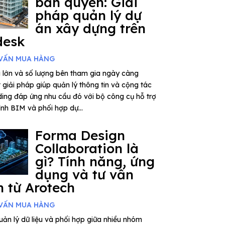
bản quyền: Giải
pháp quản lý dự
án xây dựng trên
desk
VẤN MUA HÀNG
 lớn và số lượng bên tham gia ngày càng
giải pháp giúp quản lý thông tin và cộng tác
ding đáp ứng nhu cầu đó với bộ công cụ hỗ trợ
rình BIM và phối hợp dự...
Forma Design
Collaboration là
gì? Tính năng, ứng
dụng và tư vấn
 từ Arotech
VẤN MUA HÀNG
ản lý dữ liệu và phối hợp giữa nhiều nhóm