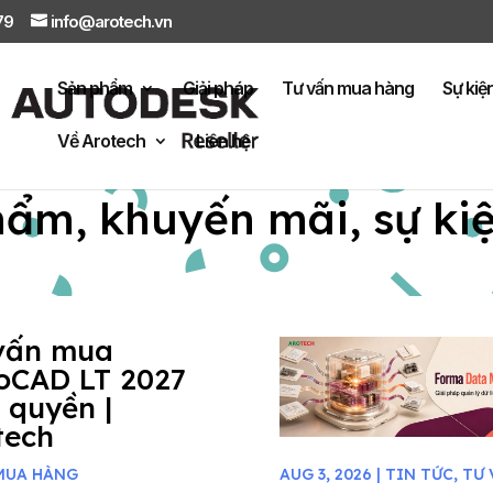
879
info@arotech.vn
Sản phẩm
Giải pháp
Tư vấn mua hàng
Sự kiệ
Về Arotech
Liên hệ
hẩm, khuyến mãi, sự ki
vấn mua
oCAD LT 2027
 quyền |
tech
MUA HÀNG
AUG 3, 2026
|
TIN TỨC
,
TƯ 