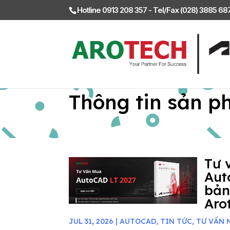
Hotline 0913 208 357 - Tel/Fax (028) 3885 6
Thông tin sản p
Tư 
Aut
bản
Aro
JUL 31, 2026
|
AUTOCAD
,
TIN TỨC
,
TƯ VẤN 