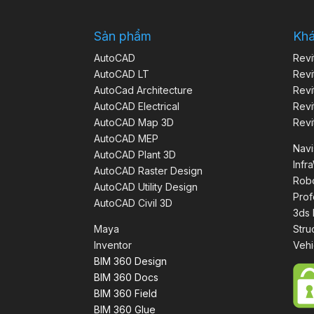
Sản phẩm
Kh
AutoCAD
Revi
AutoCAD LT
Revi
AutoCad Architecture
Revi
AutoCAD Electrical
Revi
AutoCAD Map 3D
Revi
AutoCAD MEP
Nav
AutoCAD Plant 3D
Infr
AutoCAD Raster Design
Robo
AutoCAD Utility Design
Prof
AutoCAD Civil 3D
3ds
Maya
Stru
Inventor
Vehi
BIM 360 Design
BIM 360 Docs
BIM 360 Field
BIM 360 Glue