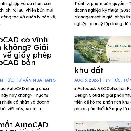
anh nghiệp và cá nhân cần
Tránh vi phạm bản quyền 
hi phí tối ưu. Phiên bản mới
doanh nghiệp kỹ thuật (202
g cộng tác và quản lý bản vẽ,
Management là giải pháp thu
.
nghiệp quản lý tập trung dữ l
oCAD có vĩnh
n không? Giải
 về giấy phép
oCAD bản
khu đất
IN TỨC
,
TƯ VẤN MUA HÀNG
AUG 3, 2026
|
TIN TỨC
,
TƯ 
mua AutoCAD nhưng chưa
» Autodesk AEC Collection Fo
c này hay không? Thực tế,
Design Cloud là giải pháp th
a nhiều cá nhân và doanh
triển để hỗ trợ phân tích khu
ài viết này, Arotech...
phương án thiết kế ngay từ gi
mắt AutoCAD