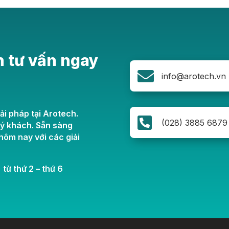
n tư vấn ngay

info@arotech.vn
ải pháp tại Arotech.

(028) 3885 6879
uý khách. Sẵn sàng
ôm nay với các giải
 từ thứ 2 – thứ 6