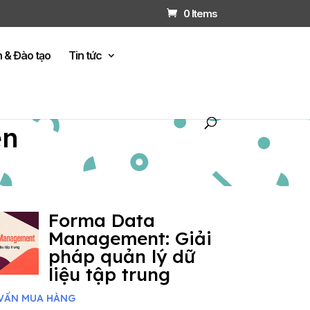
0 Items
n & Đào tạo
Tin tức
ện
Forma Data
Management: Giải
pháp quản lý dữ
liệu tập trung
VẤN MUA HÀNG