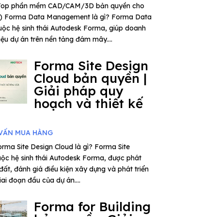
– Top phần mềm CAD/CAM/3D bản quyền cho
6) Forma Data Management là gì? Forma Data
ộc hệ sinh thái Autodesk Forma, giúp doanh
iệu dự án trên nền tảng đám mây....
Forma Site Design
Cloud bản quyền |
Giải pháp quy
hoạch và thiết kế
VẤN MUA HÀNG
rma Site Design Cloud là gì? Forma Site
uộc hệ sinh thái Autodesk Forma, được phát
 đất, đánh giá điều kiện xây dựng và phát triển
ai đoạn đầu của dự án....
Forma for Building