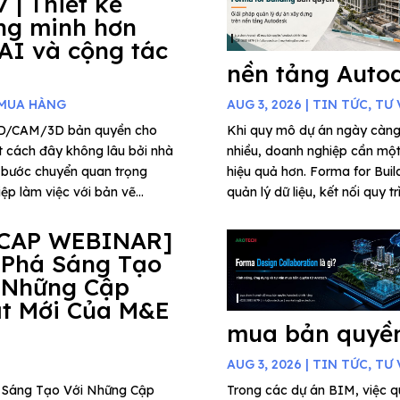
7 | Thiết kế
ng minh hơn
 AI và cộng tác
nền tảng Auto
 MUA HÀNG
AUG 3, 2026
|
TIN TỨC
,
TƯ 
AD/CAM/3D bản quyền cho
Khi quy mô dự án ngày càng
t cách đây không lâu bởi nhà
nhiều, doanh nghiệp cần một 
 bước chuyển quan trọng
hiệu quả hơn. Forma for Buil
p làm việc với bản vẽ...
quản lý dữ liệu, kết nối quy t
CAP WEBINAR]
 Phá Sáng Tạo
 Những Cập
t Mới Của M&E
mua bản quyền
AUG 3, 2026
|
TIN TỨC
,
TƯ 
há Sáng Tạo Với Những Cập
Trong các dự án BIM, việc qu