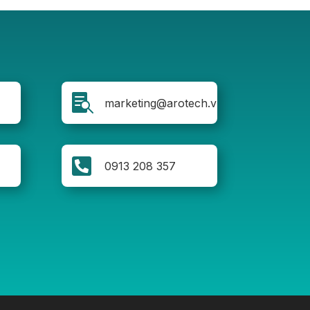

marketing@arotech.vn

0913 208 357