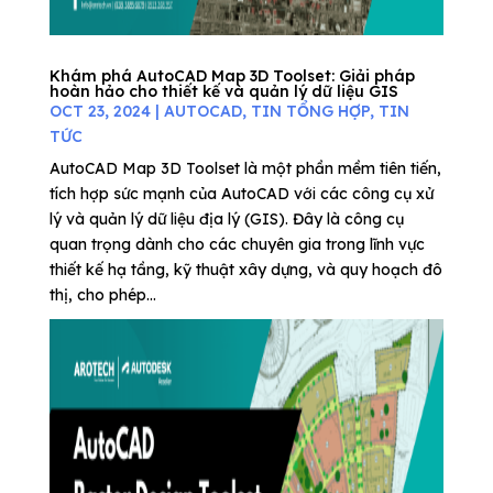
Khám phá AutoCAD Map 3D Toolset: Giải pháp
hoàn hảo cho thiết kế và quản lý dữ liệu GIS
OCT 23, 2024
|
AUTOCAD
,
TIN TỔNG HỢP
,
TIN
TỨC
AutoCAD Map 3D Toolset là một phần mềm tiên tiến,
tích hợp sức mạnh của AutoCAD với các công cụ xử
lý và quản lý dữ liệu địa lý (GIS). Đây là công cụ
quan trọng dành cho các chuyên gia trong lĩnh vực
thiết kế hạ tầng, kỹ thuật xây dựng, và quy hoạch đô
thị, cho phép...