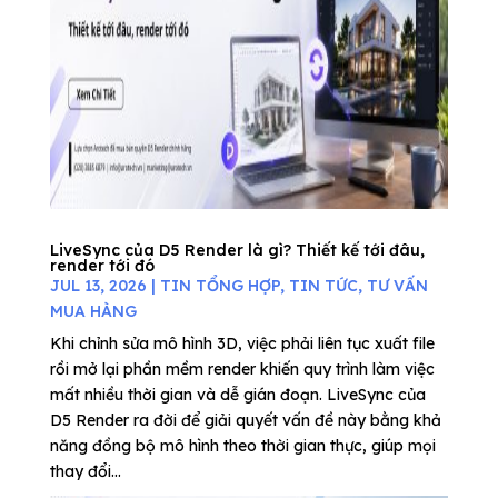
LiveSync của D5 Render là gì? Thiết kế tới đâu,
render tới đó
JUL 13, 2026
|
TIN TỔNG HỢP
,
TIN TỨC
,
TƯ VẤN
MUA HÀNG
Khi chỉnh sửa mô hình 3D, việc phải liên tục xuất file
rồi mở lại phần mềm render khiến quy trình làm việc
mất nhiều thời gian và dễ gián đoạn. LiveSync của
D5 Render ra đời để giải quyết vấn đề này bằng khả
năng đồng bộ mô hình theo thời gian thực, giúp mọi
thay đổi...