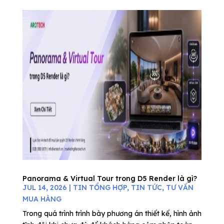
Panorama & Virtual Tour trong D5 Render là gì?
JUL 14, 2026
|
TIN TỔNG HỢP
,
TIN TỨC
,
TƯ VẤN
MUA HÀNG
Trong quá trình trình bày phương án thiết kế, hình ảnh