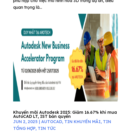
phù hợp cho việc mô hình hóa 3D trong dự án, điều
quan trọng là...
Khuyến mãi Autodesk 2025: Giảm 16.67% khi mua
AutoCAD LT, IST bản quyền
JUN 2, 2025
|
AUTOCAD
,
TIN KHUYẾN MÃI
,
TIN
TỔNG HỢP
,
TIN TỨC