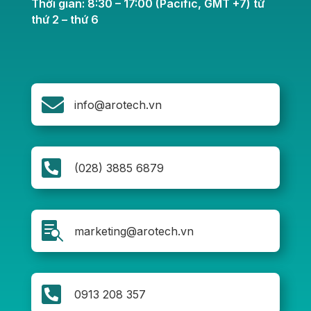
Thời gian: 8:30 – 17:00 (Pacific, GMT +7) từ
thứ 2 – thứ 6

info@arotech.vn

(028) 3885 6879

marketing@arotech.vn

0913 208 357