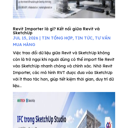
Revit Importer là gì? Kết nối giữa Revit và
SketchUp
JUL 15, 2026
|
TIN TỔNG HỢP
,
TIN TỨC
,
TƯ VẤN
MUA HÀNG
Việc trao đổi dữ liệu giữa Revit và SketchUp không
còn là trở ngại khi người dùng có thể import file Revit
vào SketchUp nhanh chóng và chính xác. Nhờ Revit
Importer, các mô hình RVT được đưa vào SketchUp
với ít thao tác hơn, giúp tiết kiệm thời gian, duy trì dữ
liệu...