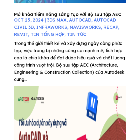
Mở khóa tiềm năng sáng tạo với Bộ sưu tập AEC
OCT 25, 2024
|
3DS MAX
,
AUTOCAD
,
AUTOCAD
CIVIL 3D
,
INFRAWORKS
,
NAVISWORKS
,
RECAP
,
REVIT
,
TIN TỔNG HỢP
,
TIN TỨC
Trong thế giới thiết kế và xây dựng ngày càng phức
tạp, việc trang bị những công cụ mạnh mẽ, tích hợp
cao là chìa khóa để đạt được hiệu quả và chất lượng
công trình vượt trội. Bộ sưu tập AEC (Architecture,
Engineering & Construction Collection) của Autodesk
cung...