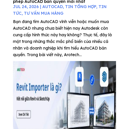
phép AutoCAD bản quyền mới nhất
JUL 24, 2026
|
AUTOCAD
,
TIN TỔNG HỢP
,
TIN
TỨC
,
TƯ VẤN MUA HÀNG
Bạn đang tìm AutoCAD vĩnh viễn hoặc muốn mua
AutoCAD nhưng chưa biết hiện nay Autodesk còn
cung cấp hình thức này hay không? Thực tế, đây là
một trong những thắc mắc phổ biến của nhiều cá
nhân và doanh nghiệp khi tìm hiểu AutoCAD bản
quyền. Trong bài viết này, Arotech...