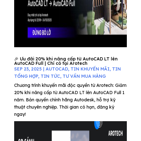
🎉 Ưu đãi 20% khi nâng cấp từ AutoCAD LT lên
AutoCAD Full | Chỉ có tại Arotech
SEP 23, 2025
|
AUTOCAD
,
TIN KHUYẾN MÃI
,
TIN
TỔNG HỢP
,
TIN TỨC
,
TƯ VẤN MUA HÀNG
Chương trình khuyến mãi độc quyền từ Arotech: Giảm
20% khi nâng cấp từ AutoCAD LT lên AutoCAD Full 1
năm. Bản quyền chính hãng Autodesk, hỗ trợ kỹ
thuật chuyên nghiệp. Thời gian có hạn, đăng ký
ngay!