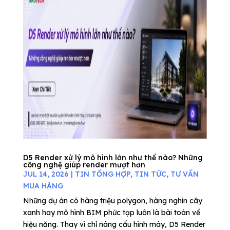
D5 Render xử lý mô hình lớn như thế nào? Những
công nghệ giúp render mượt hơn
JUL 14, 2026
|
TIN TỔNG HỢP
,
TIN TỨC
,
TƯ VẤN
MUA HÀNG
Những dự án có hàng triệu polygon, hàng nghìn cây
xanh hay mô hình BIM phức tạp luôn là bài toán về
hiệu năng. Thay vì chỉ nâng cấu hình máy, D5 Render