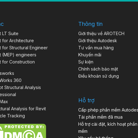
ác
Thông tin
t LT Suite
Giới thiệu về AROTECH
t for Architecture
Giới thiệu Autodesk
t for Structural Engineer
Tư vấn mua hàng
t (MEP) engineers
Khuyến mãi
t for Construction
Sự kiện
Chính sách bảo mật
isworks
Điều khoản sử dụng
aWorks 360
t Structural Analysis
essional
Hỗ trợ
 Max
ctural Analysis for Revit
Cấp phép phần mềm Autode
cle Tracking
Tải phần mềm đã mua
Hỗ trợ cài đặt, kích hoạt phần
mềm