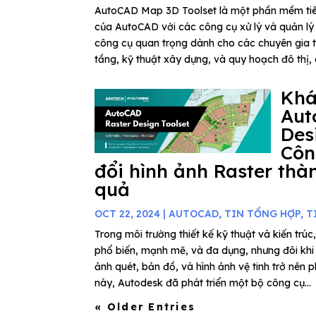
AutoCAD Map 3D Toolset là một phần mềm tiên
của AutoCAD với các công cụ xử lý và quản lý d
công cụ quan trọng dành cho các chuyên gia tr
tầng, kỹ thuật xây dựng, và quy hoạch đô thị, 
Kh
Aut
Des
Côn
đổi hình ảnh Raster thà
quả
OCT 22, 2024
|
AUTOCAD
,
TIN TỔNG HỢP
,
T
Trong môi trường thiết kế kỹ thuật và kiến t
phổ biến, mạnh mẽ, và đa dụng, nhưng đôi khi v
ảnh quét, bản đồ, và hình ảnh vệ tinh trở nên 
này, Autodesk đã phát triển một bộ công cụ...
« Older Entries