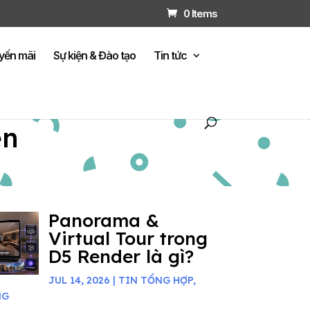
0 Items
yến mãi
Sự kiện & Đào tạo
Tin tức
ện
Panorama &
Virtual Tour trong
D5 Render là gì?
JUL 14, 2026
|
TIN TỔNG HỢP
,
NG