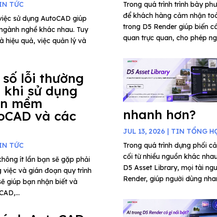
IN TỨC
Trong quá trình trình bày phư
để khách hàng cảm nhận toà
, việc sử dụng AutoCAD giúp
trong D5 Render giúp biến c
u ngành nghề khác nhau. Tuy
quan trực quan, cho phép ngư
à hiệu quả, việc quản lý và
 số lỗi thường
 khi sử dụng
ần mềm
nhanh hơn?
oCAD và các
JUL 13, 2026
|
TIN TỔNG H
IN TỨC
Trong quá trình dựng phối cả
cối từ nhiều nguồn khác nhau 
hông ít lần bạn sẽ gặp phải
D5 Asset Library, mọi tài ng
 việc và gián đoạn quy trình
Render, giúp người dùng nha
 sẽ giúp bạn nhận biết và
CAD,...