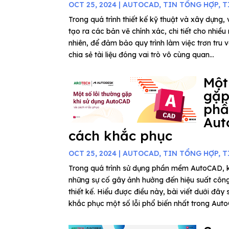
OCT 25, 2024
|
AUTOCAD
,
TIN TỔNG HỢP
,
T
Trong quá trình thiết kế kỹ thuật và xây dựng
tạo ra các bản vẽ chính xác, chi tiết cho nhiề
nhiên, để đảm bảo quy trình làm việc trơn tru v
chia sẻ tài liệu đóng vai trò vô cùng quan...
Một
gặp
ph
Aut
cách khắc phục
OCT 25, 2024
|
AUTOCAD
,
TIN TỔNG HỢP
,
T
Trong quá trình sử dụng phần mềm AutoCAD, k
những sự cố gây ảnh hưởng đến hiệu suất công
thiết kế. Hiểu được điều này, bài viết dưới đây
khắc phục một số lỗi phổ biến nhất trong Auto