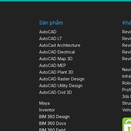
Sản phẩm
Kh
AutoCAD
Revi
AutoCAD LT
Revi
AutoCad Architecture
Revi
AutoCAD Electrical
Revi
AutoCAD Map 3D
Revi
AutoCAD MEP
Nav
AutoCAD Plant 3D
Infr
AutoCAD Raster Design
Robo
AutoCAD Utility Design
Prof
AutoCAD Civil 3D
3ds
Maya
Stru
Inventor
Vehi
BIM 360 Design
BIM 360 Docs
BIM 360 Field