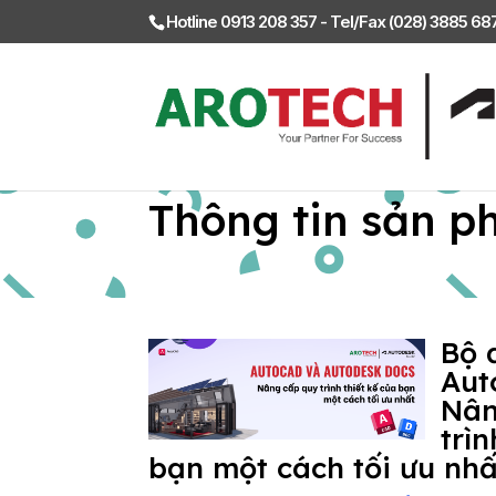
Hotline 0913 208 357 - Tel/Fax (028) 3885 6
Thông tin sản p
Bộ 
Aut
Nân
trìn
bạn một cách tối ưu nhấ