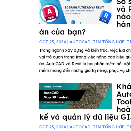
So 
và 
nào
hàn
án của bạn?
OCT 23, 2024
|
AUTOCAD
,
TIN TỔNG HỢP
,
T
Trong ngành xây dựng và kiến trúc, việc lựa 
vai trò quan trọng trong việc nâng cao hiệu q
án. AutoCAD và Revit là hai phần mềm nổi bậ
mềm mang đến những giá trị riêng, phục vụ cho
Kh
Aut
Too
hoà
kế và quản lý dữ liệu G
OCT 23, 2024
|
AUTOCAD
,
TIN TỔNG HỢP
,
T