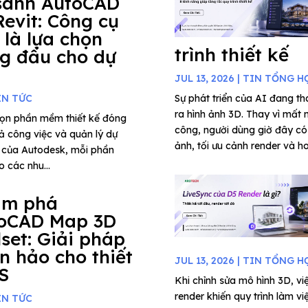
sánh AutoCAD
Revit: Công cụ
 là lựa chọn
trình thiết kế
g đầu cho dự
JUL 13, 2026
|
TIN TỔNG H
IN TỨC
Sự phát triển của AI đang tha
ra hình ảnh 3D. Thay vì mất 
chọn phần mềm thiết kế đóng
công, người dùng giờ đây có 
uả công việc và quản lý dự
ảnh, tối ưu cảnh render và ho
t của Autodesk, mỗi phần
 các nhu...
ám phá
oCAD Map 3D
lset: Giải pháp
n hảo cho thiết
JUL 13, 2026
|
TIN TỔNG H
IS
Khi chỉnh sửa mô hình 3D, việ
render khiến quy trình làm vi
IN TỨC