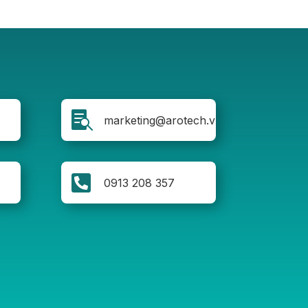

marketing@arotech.vn

0913 208 357