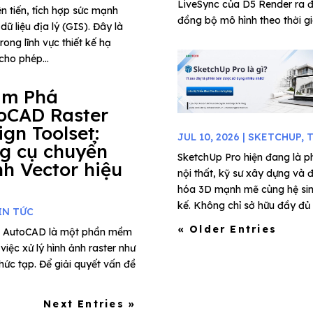
LiveSync của D5 Render ra đ
 tiến, tích hợp sức mạnh
đồng bộ mô hình theo thời gia
ữ liệu địa lý (GIS). Đây là
ong lĩnh vực thiết kế hạ
cho phép...
ám Phá
oCAD Raster
ign Toolset:
JUL 10, 2026
|
SKETCHUP
,
T
g cụ chuyển
SketchUp Pro hiện đang là ph
nh Vector hiệu
nội thất, kỹ sư xây dựng và 
hóa 3D mạnh mẽ cùng hệ sinh 
kế. Không chỉ sở hữu đầy đủ c
IN TỨC
« Older Entries
rúc, AutoCAD là một phần mềm
iệc xử lý hình ảnh raster như
phức tạp. Để giải quyết vấn đề
Next Entries »