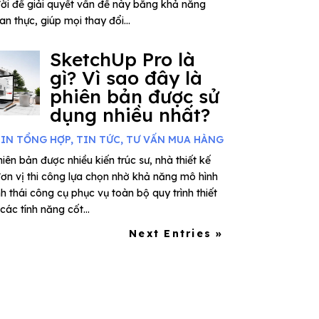
ời để giải quyết vấn đề này bằng khả năng
n thực, giúp mọi thay đổi...
SketchUp Pro là
gì? Vì sao đây là
phiên bản được sử
dụng nhiều nhất?
IN TỔNG HỢP
,
TIN TỨC
,
TƯ VẤN MUA HÀNG
iên bản được nhiều kiến trúc sư, nhà thiết kế
đơn vị thi công lựa chọn nhờ khả năng mô hình
thái công cụ phục vụ toàn bộ quy trình thiết
ác tính năng cốt...
Next Entries »