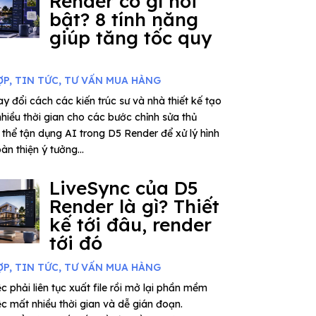
Render có gì nổi
bật? 8 tính năng
giúp tăng tốc quy
ỢP
,
TIN TỨC
,
TƯ VẤN MUA HÀNG
y đổi cách các kiến trúc sư và nhà thiết kế tạo
nhiều thời gian cho các bước chỉnh sửa thủ
thể tận dụng AI trong D5 Render để xử lý hình
àn thiện ý tưởng...
LiveSync của D5
Render là gì? Thiết
kế tới đâu, render
tới đó
ỢP
,
TIN TỨC
,
TƯ VẤN MUA HÀNG
c phải liên tục xuất file rồi mở lại phần mềm
ệc mất nhiều thời gian và dễ gián đoạn.