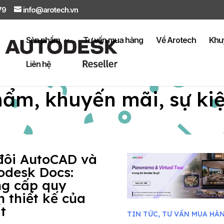
879
info@arotech.vn
Sản phẩm
Tư vấn mua hàng
Về Arotech
Khu
Liên hệ
hẩm, khuyến mãi, sự ki
đôi AutoCAD và
odesk Docs:
g cấp quy
h thiết kế của
t
TIN TỨC
,
TƯ VẤN MUA HÀ