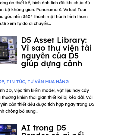
ơng án thiết kế, hình ảnh tĩnh đôi khi chưa đủ
n bộ không gian. Panorama & Virtual Tour
ác góc nhìn 360° thành một hành trình tham
ời xem tự do di chuyển...
D5 Asset Library:
Vì sao thư viện tài
nguyên của D5
giúp dựng cảnh
ỢP
,
TIN TỨC
,
TƯ VẤN MUA HÀNG
nh 3D, việc tìm kiếm model, vật liệu hay cây
thường khiến thời gian thiết kế bị kéo dài. Với
uyên cần thiết đều được tích hợp ngay trong D5
nh chóng bổ sung...
AI trong D5