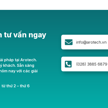
n tư vấn ngay

info@arotech.vn
ải pháp tại Arotech.

(028) 3885 6879
uý khách. Sẵn sàng
ôm nay với các giải
 từ thứ 2 – thứ 6