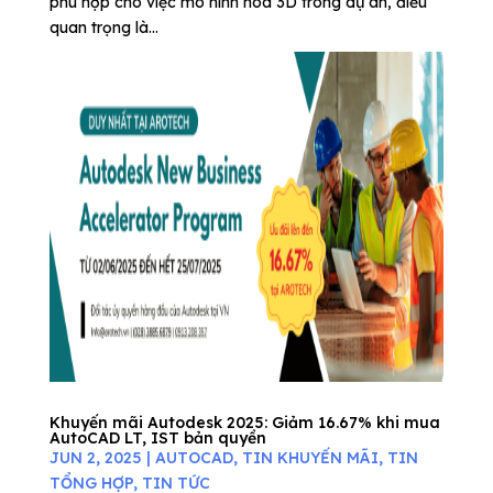
phù hợp cho việc mô hình hóa 3D trong dự án, điều
quan trọng là...
Khuyến mãi Autodesk 2025: Giảm 16.67% khi mua
AutoCAD LT, IST bản quyền
JUN 2, 2025
|
AUTOCAD
,
TIN KHUYẾN MÃI
,
TIN
TỔNG HỢP
,
TIN TỨC