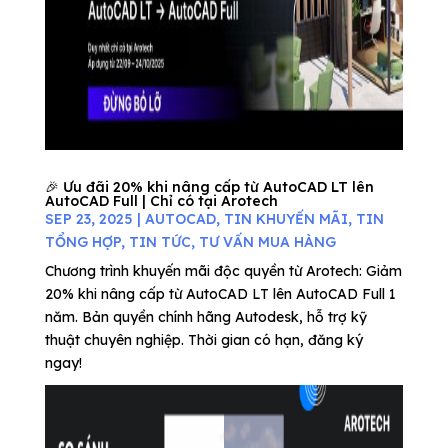
🎉 Ưu đãi 20% khi nâng cấp từ AutoCAD LT lên
AutoCAD Full | Chỉ có tại Arotech
SEP 23, 2025
|
AUTOCAD
,
TIN KHUYẾN MÃI
,
TIN
TỔNG HỢP
,
TIN TỨC
,
TƯ VẤN MUA HÀNG
Chương trình khuyến mãi độc quyền từ Arotech: Giảm
20% khi nâng cấp từ AutoCAD LT lên AutoCAD Full 1
năm. Bản quyền chính hãng Autodesk, hỗ trợ kỹ
thuật chuyên nghiệp. Thời gian có hạn, đăng ký
ngay!