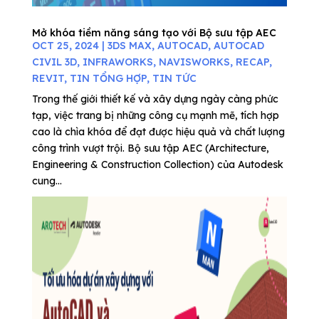
Mở khóa tiềm năng sáng tạo với Bộ sưu tập AEC
OCT 25, 2024
|
3DS MAX
,
AUTOCAD
,
AUTOCAD
CIVIL 3D
,
INFRAWORKS
,
NAVISWORKS
,
RECAP
,
REVIT
,
TIN TỔNG HỢP
,
TIN TỨC
Trong thế giới thiết kế và xây dựng ngày càng phức
tạp, việc trang bị những công cụ mạnh mẽ, tích hợp
cao là chìa khóa để đạt được hiệu quả và chất lượng
công trình vượt trội. Bộ sưu tập AEC (Architecture,
Engineering & Construction Collection) của Autodesk
cung...