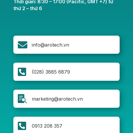
Thời gian: 8:30 – 17:00 (Pacific, GMT +7) từ
thứ 2 – thứ 6

info@arotech.vn

(028) 3885 6879

marketing@arotech.vn

0913 208 357