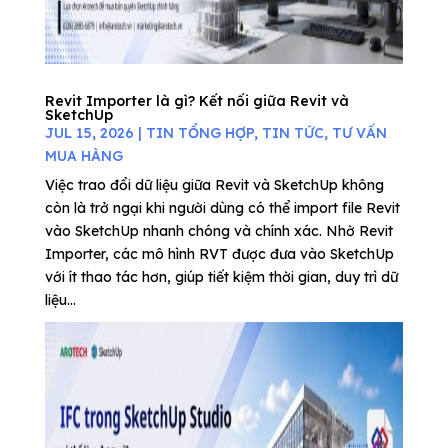
Revit Importer là gì? Kết nối giữa Revit và
SketchUp
JUL 15, 2026
|
TIN TỔNG HỢP
,
TIN TỨC
,
TƯ VẤN
MUA HÀNG
Việc trao đổi dữ liệu giữa Revit và SketchUp không
còn là trở ngại khi người dùng có thể import file Revit
vào SketchUp nhanh chóng và chính xác. Nhờ Revit
Importer, các mô hình RVT được đưa vào SketchUp
với ít thao tác hơn, giúp tiết kiệm thời gian, duy trì dữ
liệu...