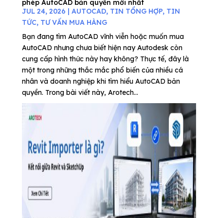
phép AutoCAD bản quyền mới nhất
JUL 24, 2026
|
AUTOCAD
,
TIN TỔNG HỢP
,
TIN
TỨC
,
TƯ VẤN MUA HÀNG
Bạn đang tìm AutoCAD vĩnh viễn hoặc muốn mua
AutoCAD nhưng chưa biết hiện nay Autodesk còn
cung cấp hình thức này hay không? Thực tế, đây là
một trong những thắc mắc phổ biến của nhiều cá
nhân và doanh nghiệp khi tìm hiểu AutoCAD bản
quyền. Trong bài viết này, Arotech...