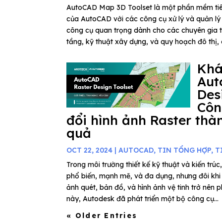
AutoCAD Map 3D Toolset là một phần mềm tiên
của AutoCAD với các công cụ xử lý và quản lý d
công cụ quan trọng dành cho các chuyên gia tr
tầng, kỹ thuật xây dựng, và quy hoạch đô thị, 
Kh
Aut
Des
Côn
đổi hình ảnh Raster thà
quả
OCT 22, 2024
|
AUTOCAD
,
TIN TỔNG HỢP
,
T
Trong môi trường thiết kế kỹ thuật và kiến t
phổ biến, mạnh mẽ, và đa dụng, nhưng đôi khi v
ảnh quét, bản đồ, và hình ảnh vệ tinh trở nên 
này, Autodesk đã phát triển một bộ công cụ...
« Older Entries