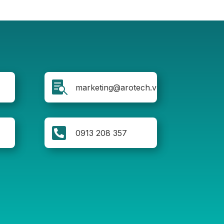

marketing@arotech.vn

0913 208 357