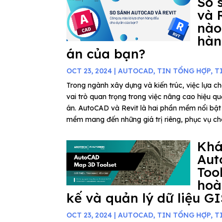
So 
và 
nào
hàn
án của bạn?
OCT 23, 2024
|
AUTOCAD
,
TIN TỔNG HỢP
,
T
Trong ngành xây dựng và kiến trúc, việc lựa 
vai trò quan trọng trong việc nâng cao hiệu q
án. AutoCAD và Revit là hai phần mềm nổi bậ
mềm mang đến những giá trị riêng, phục vụ cho
Kh
Aut
Too
hoà
kế và quản lý dữ liệu G
OCT 23, 2024
|
AUTOCAD
,
TIN TỔNG HỢP
,
T