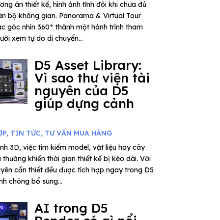
ơng án thiết kế, hình ảnh tĩnh đôi khi chưa đủ
n bộ không gian. Panorama & Virtual Tour
ác góc nhìn 360° thành một hành trình tham
ời xem tự do di chuyển...
D5 Asset Library:
Vì sao thư viện tài
nguyên của D5
giúp dựng cảnh
ỢP
,
TIN TỨC
,
TƯ VẤN MUA HÀNG
nh 3D, việc tìm kiếm model, vật liệu hay cây
thường khiến thời gian thiết kế bị kéo dài. Với
uyên cần thiết đều được tích hợp ngay trong D5
nh chóng bổ sung...
AI trong D5