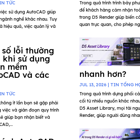
IN TỨC
Trong quá trình trình bày phư
để khách hàng cảm nhận toà
, việc sử dụng AutoCAD giúp
trong D5 Render giúp biến c
u ngành nghề khác nhau. Tuy
quan trực quan, cho phép ngư
à hiệu quả, việc quản lý và
 số lỗi thường
 khi sử dụng
ần mềm
nhanh hơn?
oCAD và các
JUL 13, 2026
|
TIN TỔNG H
IN TỨC
Trong quá trình dựng phối cả
cối từ nhiều nguồn khác nhau 
hông ít lần bạn sẽ gặp phải
D5 Asset Library, mọi tài ng
 việc và gián đoạn quy trình
Render, giúp người dùng nha
 sẽ giúp bạn nhận biết và
CAD,...