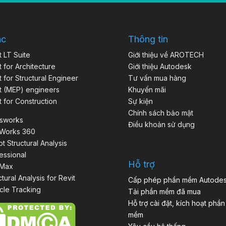
ác
Thông tin
t LT Suite
Giới thiệu về AROTECH
t for Architecture
Giới thiệu Autodesk
t for Structural Engineer
Tư vấn mua hàng
t (MEP) engineers
Khuyến mãi
t for Construction
Sự kiện
Chính sách bảo mật
isworks
Điều khoản sử dụng
aWorks 360
t Structural Analysis
essional
Hỗ trợ
 Max
ctural Analysis for Revit
Cấp phép phần mềm Autode
cle Tracking
Tải phần mềm đã mua
Hỗ trợ cài đặt, kích hoạt phần
mềm