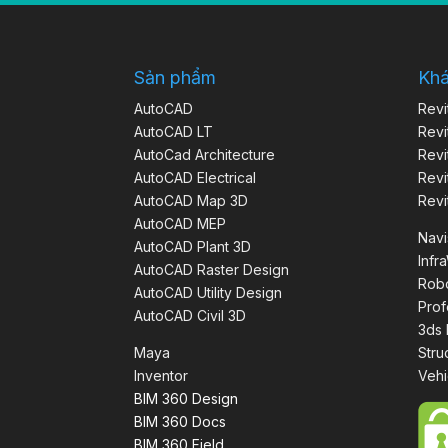
Sản phẩm
Kh
AutoCAD
Revi
AutoCAD LT
Revi
AutoCad Architecture
Revi
AutoCAD Electrical
Revi
AutoCAD Map 3D
Revi
AutoCAD MEP
Nav
AutoCAD Plant 3D
Infr
AutoCAD Raster Design
Robo
AutoCAD Utility Design
Prof
AutoCAD Civil 3D
3ds
Maya
Stru
Inventor
Vehi
BIM 360 Design
BIM 360 Docs
BIM 360 Field