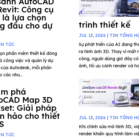
sánh AutoCAD
Revit: Công cụ
 là lựa chọn
trình thiết kế
g đầu cho dự
JUL 13, 2026
|
TIN TỔNG H
IN TỨC
Sự phát triển của AI đang tha
ra hình ảnh 3D. Thay vì mất 
chọn phần mềm thiết kế đóng
công, người dùng giờ đây có 
uả công việc và quản lý dự
ảnh, tối ưu cảnh render và ho
t của Autodesk, mỗi phần
 các nhu...
ám phá
oCAD Map 3D
lset: Giải pháp
n hảo cho thiết
JUL 13, 2026
|
TIN TỔNG H
IS
Khi chỉnh sửa mô hình 3D, việ
render khiến quy trình làm vi
IN TỨC