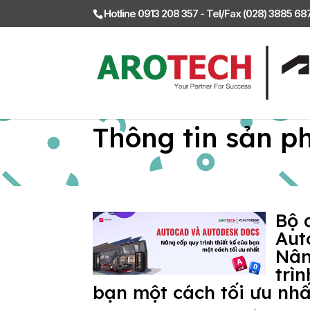
Hotline 0913 208 357 - Tel/Fax (028) 3885 6
Thông tin sản p
Bộ 
Aut
Nân
trìn
bạn một cách tối ưu nhấ