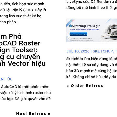
LiveSync của D5 Render ra đ
 tiến, tích hợp sức mạnh
đồng bộ mô hình theo thời gia
ữ liệu địa lý (GIS). Đây là
ong lĩnh vực thiết kế hạ
cho phép...
ám Phá
oCAD Raster
ign Toolset:
JUL 10, 2026
|
SKETCHUP
,
T
g cụ chuyển
SketchUp Pro hiện đang là ph
nh Vector hiệu
nội thất, kỹ sư xây dựng và 
hóa 3D mạnh mẽ cùng hệ sinh 
kế. Không chỉ sở hữu đầy đủ c
IN TỨC
« Older Entries
rúc, AutoCAD là một phần mềm
iệc xử lý hình ảnh raster như
phức tạp. Để giải quyết vấn đề
Next Entries »