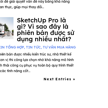
ời để giải quyết vấn đề này bằng khả năng
n thực, giúp mọi thay đổi...
SketchUp Pro là
gì? Vì sao đây là
phiên bản được sử
dụng nhiều nhất?
IN TỔNG HỢP
,
TIN TỨC
,
TƯ VẤN MUA HÀNG
iên bản được nhiều kiến trúc sư, nhà thiết kế
đơn vị thi công lựa chọn nhờ khả năng mô hình
thái công cụ phục vụ toàn bộ quy trình thiết
ác tính năng cốt...
Next Entries »