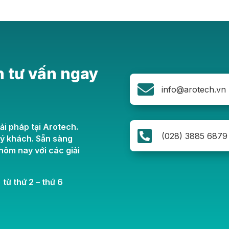
n tư vấn ngay

info@arotech.vn
ải pháp tại Arotech.

(028) 3885 6879
uý khách. Sẵn sàng
ôm nay với các giải
 từ thứ 2 – thứ 6