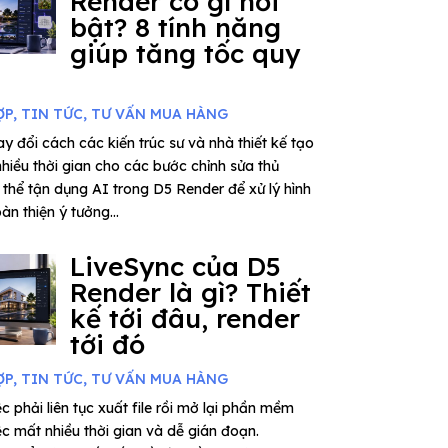
Render có gì nổi
bật? 8 tính năng
giúp tăng tốc quy
ỢP
,
TIN TỨC
,
TƯ VẤN MUA HÀNG
y đổi cách các kiến trúc sư và nhà thiết kế tạo
nhiều thời gian cho các bước chỉnh sửa thủ
thể tận dụng AI trong D5 Render để xử lý hình
àn thiện ý tưởng...
LiveSync của D5
Render là gì? Thiết
kế tới đâu, render
tới đó
ỢP
,
TIN TỨC
,
TƯ VẤN MUA HÀNG
c phải liên tục xuất file rồi mở lại phần mềm
ệc mất nhiều thời gian và dễ gián đoạn.