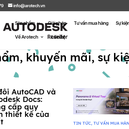
879
info@arotech.vn
Sản phẩm
Giải pháp
Tư vấn mua hàng
Sự kiệ
Về Arotech
Liên hệ
hẩm, khuyến mãi, sự ki
đôi AutoCAD và
odesk Docs:
g cấp quy
h thiết kế của
t
TIN TỨC
,
TƯ VẤN MUA HÀ