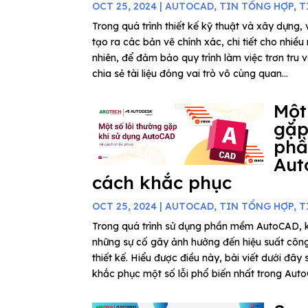
OCT 25, 2024
|
AUTOCAD
,
TIN TỔNG HỢP
,
T
Trong quá trình thiết kế kỹ thuật và xây dựng
tạo ra các bản vẽ chính xác, chi tiết cho nhiề
nhiên, để đảm bảo quy trình làm việc trơn tru v
chia sẻ tài liệu đóng vai trò vô cùng quan...
Một
gặp
ph
Aut
cách khắc phục
OCT 25, 2024
|
AUTOCAD
,
TIN TỔNG HỢP
,
T
Trong quá trình sử dụng phần mềm AutoCAD, k
những sự cố gây ảnh hưởng đến hiệu suất công
thiết kế. Hiểu được điều này, bài viết dưới đây
khắc phục một số lỗi phổ biến nhất trong Auto