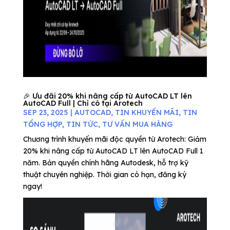
🎉 Ưu đãi 20% khi nâng cấp từ AutoCAD LT lên
AutoCAD Full | Chỉ có tại Arotech
SEP 23, 2025
|
AUTOCAD
,
TIN KHUYẾN MÃI
,
TIN
TỔNG HỢP
,
TIN TỨC
,
TƯ VẤN MUA HÀNG
Chương trình khuyến mãi độc quyền từ Arotech: Giảm
20% khi nâng cấp từ AutoCAD LT lên AutoCAD Full 1
năm. Bản quyền chính hãng Autodesk, hỗ trợ kỹ
thuật chuyên nghiệp. Thời gian có hạn, đăng ký
ngay!