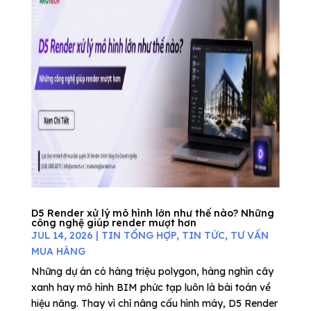
D5 Render xử lý mô hình lớn như thế nào? Những
công nghệ giúp render mượt hơn
JUL 14, 2026
|
TIN TỔNG HỢP
,
TIN TỨC
,
TƯ VẤN
MUA HÀNG
Những dự án có hàng triệu polygon, hàng nghìn cây
xanh hay mô hình BIM phức tạp luôn là bài toán về
hiệu năng. Thay vì chỉ nâng cấu hình máy, D5 Render