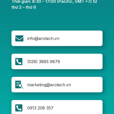
Thời gian: 8:30 – 17:00 (Pacific, GMT +7) từ
thứ 2 – thứ 6

info@arotech.vn

(028) 3885 6879

marketing@arotech.vn

0913 208 357