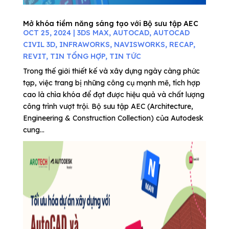
Mở khóa tiềm năng sáng tạo với Bộ sưu tập AEC
OCT 25, 2024
|
3DS MAX
,
AUTOCAD
,
AUTOCAD
CIVIL 3D
,
INFRAWORKS
,
NAVISWORKS
,
RECAP
,
REVIT
,
TIN TỔNG HỢP
,
TIN TỨC
Trong thế giới thiết kế và xây dựng ngày càng phức
tạp, việc trang bị những công cụ mạnh mẽ, tích hợp
cao là chìa khóa để đạt được hiệu quả và chất lượng
công trình vượt trội. Bộ sưu tập AEC (Architecture,
Engineering & Construction Collection) của Autodesk
cung...