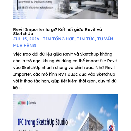
Revit Importer là gì? Kết nối giữa Revit và
SketchUp
JUL 15, 2026
|
TIN TỔNG HỢP
,
TIN TỨC
,
TƯ VẤN
MUA HÀNG
Việc trao đổi dữ liệu giữa Revit và SketchUp không
còn là trở ngại khi người dùng có thể import file Revit
vào SketchUp nhanh chóng và chính xác. Nhờ Revit
Importer, các mô hình RVT được đưa vào SketchUp
với ít thao tác hơn, giúp tiết kiệm thời gian, duy trì dữ
liệu...