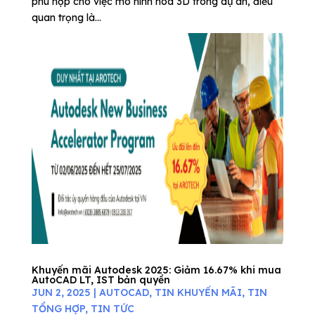
phù hợp cho việc mô hình hóa 3D trong dự án, điều
quan trọng là...
Khuyến mãi Autodesk 2025: Giảm 16.67% khi mua
AutoCAD LT, IST bản quyền
JUN 2, 2025
|
AUTOCAD
,
TIN KHUYẾN MÃI
,
TIN
TỔNG HỢP
,
TIN TỨC