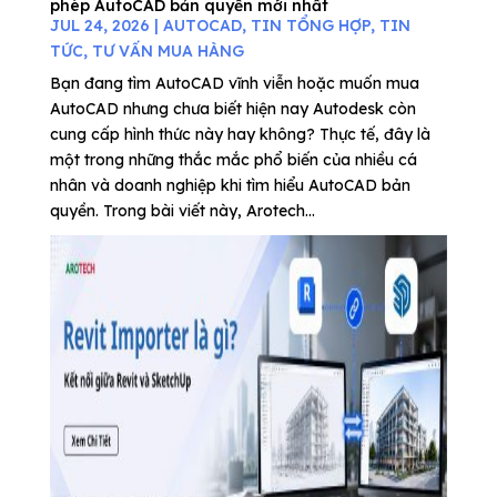
phép AutoCAD bản quyền mới nhất
JUL 24, 2026
|
AUTOCAD
,
TIN TỔNG HỢP
,
TIN
TỨC
,
TƯ VẤN MUA HÀNG
Bạn đang tìm AutoCAD vĩnh viễn hoặc muốn mua
AutoCAD nhưng chưa biết hiện nay Autodesk còn
cung cấp hình thức này hay không? Thực tế, đây là
một trong những thắc mắc phổ biến của nhiều cá
nhân và doanh nghiệp khi tìm hiểu AutoCAD bản
quyền. Trong bài viết này, Arotech...