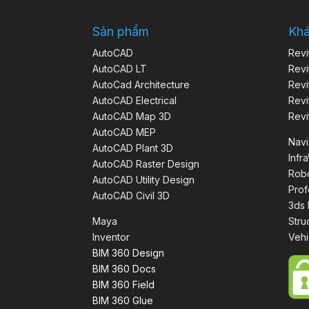
Sản phẩm
Kh
AutoCAD
Revi
AutoCAD LT
Revi
AutoCad Architecture
Revi
AutoCAD Electrical
Revi
AutoCAD Map 3D
Revi
AutoCAD MEP
Nav
AutoCAD Plant 3D
Infr
AutoCAD Raster Design
Robo
AutoCAD Utility Design
Prof
AutoCAD Civil 3D
3ds
Maya
Stru
Inventor
Vehi
BIM 360 Design
BIM 360 Docs
BIM 360 Field
BIM 360 Glue