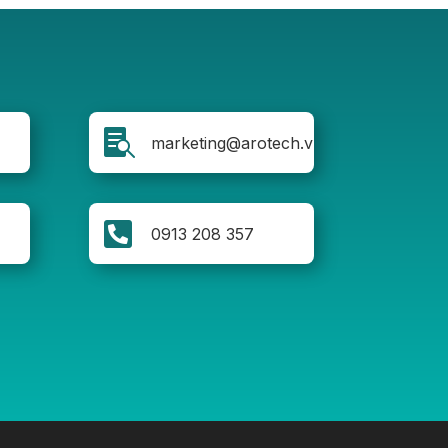

marketing@arotech.vn

0913 208 357