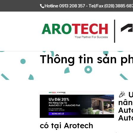
Hotline 0913 208 357 - Tel/Fax (028) 3885 6
Thông tin sản p
🎉 
nân
Aut
Aut
có tại Arotech