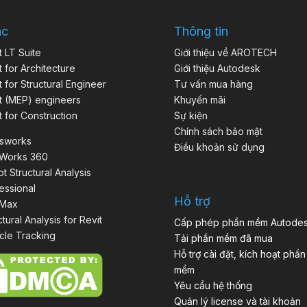
ác
Thông tin
t LT Suite
Giới thiệu về AROTECH
t for Architecture
Giới thiệu Autodesk
t for Structural Engineer
Tư vấn mua hàng
t (MEP) engineers
Khuyến mãi
t for Construction
Sự kiện
Chính sách bảo mật
isworks
Điều khoản sử dụng
aWorks 360
t Structural Analysis
essional
Hỗ trợ
 Max
ctural Analysis for Revit
Cấp phép phần mềm Autode
cle Tracking
Tải phần mềm đã mua
Hỗ trợ cài đặt, kích hoạt phần
mềm
Yêu cầu hệ thống
Quản lý license và tài khoản