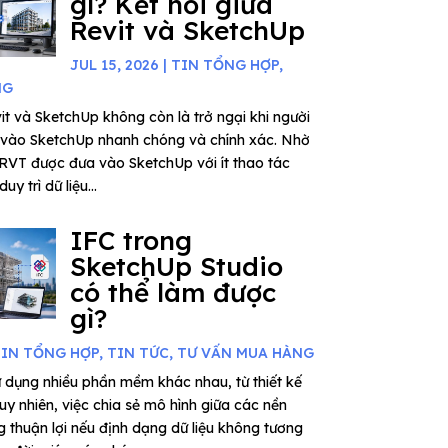
gì? Kết nối giữa
Revit và SketchUp
JUL 15, 2026
|
TIN TỔNG HỢP
,
NG
vit và SketchUp không còn là trở ngại khi người
it vào SketchUp nhanh chóng và chính xác. Nhờ
 RVT được đưa vào SketchUp với ít thao tác
uy trì dữ liệu...
IFC trong
SketchUp Studio
có thể làm được
gì?
IN TỔNG HỢP
,
TIN TỨC
,
TƯ VẤN MUA HÀNG
 dụng nhiều phần mềm khác nhau, từ thiết kế
uy nhiên, việc chia sẻ mô hình giữa các nền
 thuận lợi nếu định dạng dữ liệu không tương