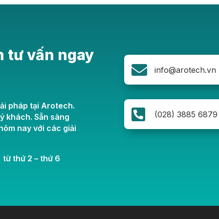
n tư vấn ngay

info@arotech.vn
ải pháp tại Arotech.

(028) 3885 6879
uý khách. Sẵn sàng
ôm nay với các giải
 từ thứ 2 – thứ 6