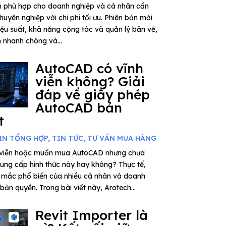
n phù hợp cho doanh nghiệp và cá nhân cần
huyên nghiệp với chi phí tối ưu. Phiên bản mới
iệu suất, khả năng cộng tác và quản lý bản vẽ,
n nhanh chóng và...
AutoCAD có vĩnh
viễn không? Giải
đáp về giấy phép
AutoCAD bản
t
IN TỔNG HỢP
,
TIN TỨC
,
TƯ VẤN MUA HÀNG
 viễn hoặc muốn mua AutoCAD nhưng chưa
cung cấp hình thức này hay không? Thực tế,
 mắc phổ biến của nhiều cá nhân và doanh
bản quyền. Trong bài viết này, Arotech...
Revit Importer là