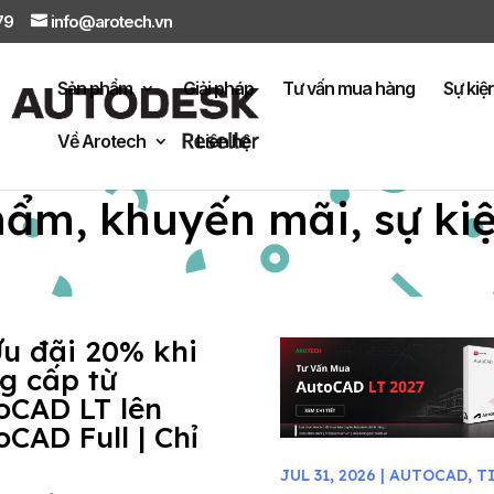
879
info@arotech.vn
Sản phẩm
Giải pháp
Tư vấn mua hàng
Sự kiệ
Về Arotech
Liên hệ
hẩm, khuyến mãi, sự ki
Ưu đãi 20% khi
g cấp từ
oCAD LT lên
oCAD Full | Chỉ
JUL 31, 2026
|
AUTOCAD
,
T