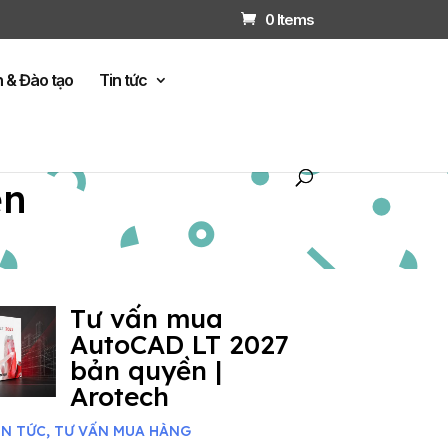
0 Items
n & Đào tạo
Tin tức
ện
Tư vấn mua
AutoCAD LT 2027
bản quyền |
Arotech
IN TỨC
,
TƯ VẤN MUA HÀNG