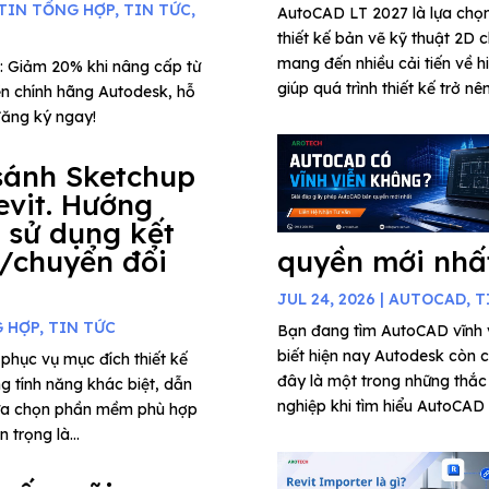
TIN TỔNG HỢP
,
TIN TỨC
,
AutoCAD LT 2027 là lựa chọ
thiết kế bản vẽ kỹ thuật 2D c
mang đến nhiều cải tiến về h
: Giảm 20% khi nâng cấp từ
giúp quá trình thiết kế trở nê
n chính hãng Autodesk, hỗ
đăng ký ngay!
sánh Sketchup
evit. Hướng
 sử dụng kết
/chuyển đổi
quyền mới nhấ
JUL 24, 2026
|
AUTOCAD
,
T
G HỢP
,
TIN TỨC
Bạn đang tìm AutoCAD vĩnh
biết hiện nay Autodesk còn 
phục vụ mục đích thiết kế
đây là một trong những thắc
ng tính năng khác biệt, dẫn
nghiệp khi tìm hiểu AutoCAD 
lựa chọn phần mềm phù hợp
 trọng là...