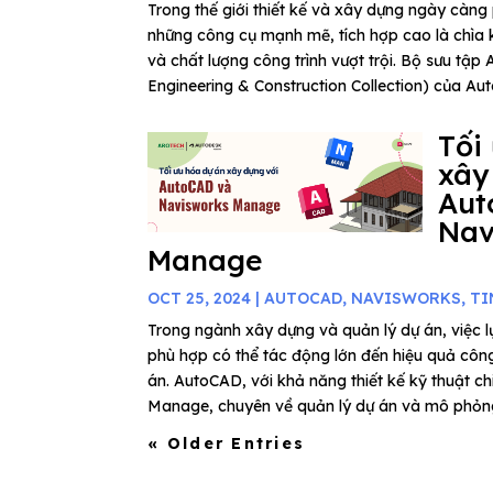
Trong thế giới thiết kế và xây dựng ngày càng 
những công cụ mạnh mẽ, tích hợp cao là chìa 
và chất lượng công trình vượt trội. Bộ sưu tập 
Engineering & Construction Collection) của Aut
Tối
xây
Aut
Nav
Manage
OCT 25, 2024
|
AUTOCAD
,
NAVISWORKS
,
TI
Trong ngành xây dựng và quản lý dự án, việc
phù hợp có thể tác động lớn đến hiệu quả côn
án. AutoCAD, với khả năng thiết kế kỹ thuật ch
Manage, chuyên về quản lý dự án và mô phỏng 
« Older Entries