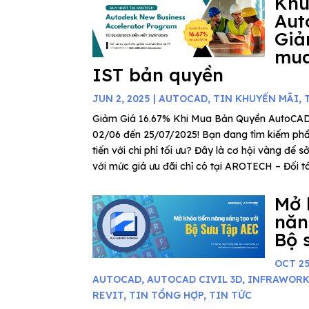
Khu
Aut
Giả
mua
IST bản quyền
JUN 2, 2025
|
AUTOCAD
,
TIN KHUYẾN MÃI
,
Giảm Giá 16.67% Khi Mua Bản Quyền AutoCAD
02/06 đến 25/07/2025! Bạn đang tìm kiếm phần
tiến với chi phí tối ưu? Đây là cơ hội vàng để
với mức giá ưu đãi chỉ có tại AROTECH – Đối tác
Mở 
năn
Bộ 
OCT 25
AUTOCAD
,
AUTOCAD CIVIL 3D
,
INFRAWOR
REVIT
,
TIN TỔNG HỢP
,
TIN TỨC