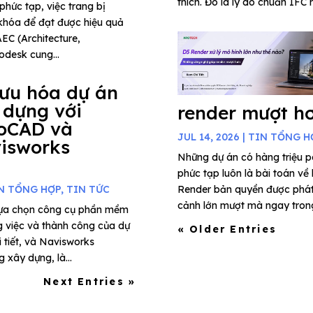
thích. Đó là lý do chuẩn IFC 
phức tạp, việc trang bị
khóa để đạt được hiệu quả
AEC (Architecture,
odesk cung...
 ưu hóa dự án
 dựng với
render mượt h
oCAD và
JUL 14, 2026
|
TIN TỔNG H
isworks
Những dự án có hàng triệu 
phức tạp luôn là bài toán về
N TỔNG HỢP
,
TIN TỨC
Render bản quyền được phát t
cảnh lớn mượt mà ngay trong 
 lựa chọn công cụ phần mềm
g việc và thành công của dự
« Older Entries
i tiết, và Navisworks
xây dựng, là...
Next Entries »