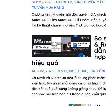
SEP 23, 2025
|
AUTOCAD
,
TIN KHUYẾN MÃI
,
TƯ VẤN MUA HÀNG
Chương trình khuyến mãi độc quyền từ Arotech
AutoCAD LT lên AutoCAD Full 1 năm. Bản quyề
trợ kỹ thuật chuyên nghiệp. Thời gian có hạn, 
So 
& R
dẫn
hợp
hiệu quả
AUG 22, 2025
|
REVIT
,
SKETCHUP
,
TIN TỔN
Cả Revit và SketchUp đều là những phần mềm 
kiến trúc, tuy nhiên mỗi công cụ lại sở hữu nhữ
đến kết quả cuối cùng không giống nhau. Để 
cho việc mô hình hóa 3D trong dự án, điều quan