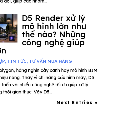
ra đời, giúp các nhóm...
D5 Render xử lý
mô hình lớn như
thế nào? Những
công nghệ giúp
ơn
ỢP
,
TIN TỨC
,
TƯ VẤN MUA HÀNG
polygon, hàng nghìn cây xanh hay mô hình BIM
 hiệu năng. Thay vì chỉ nâng cấu hình máy, D5
riển với nhiều công nghệ tối ưu giúp xử lý
thời gian thực. Vậy D5...
Next Entries »