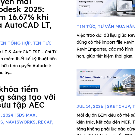
yến mãi
odesk 2025:
m 16.67% khi
 AutoCAD LT,
TIN TỨC
,
TƯ VẤN MUA HÀ
Việc trao đổi dữ liệu giữa Re
dùng có thể import file Rev
TIN TỔNG HỢP
,
TIN TỨC
Revit Importer, các mô hình
 LT & AutoCAD IST – Chỉ Từ
hơn, giúp tiết kiệm thời gian, d
 mềm thiết kế kỹ thuật tiên
 sở hữu bản quyền Autodesk
 ủy...
khóa tiềm
g sáng tạo với
sưu tập AEC
JUL 14, 2026
|
SKETCHUP
,
T
, 2024
|
3DS MAX
,
Mỗi dự án BIM đều có thể sử
KS
,
NAVISWORKS
,
RECAP
,
kiến trúc, kết cấu đến MEP. T
tảng không phải lúc nào cũng