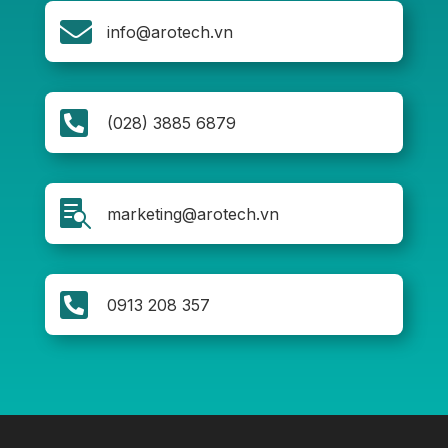

info@arotech.vn

(028) 3885 6879

marketing@arotech.vn

0913 208 357