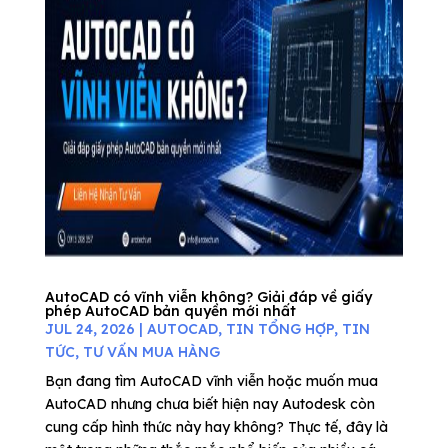
AutoCAD có vĩnh viễn không? Giải đáp về giấy
phép AutoCAD bản quyền mới nhất
JUL 24, 2026
|
AUTOCAD
,
TIN TỔNG HỢP
,
TIN
TỨC
,
TƯ VẤN MUA HÀNG
Bạn đang tìm AutoCAD vĩnh viễn hoặc muốn mua
AutoCAD nhưng chưa biết hiện nay Autodesk còn
cung cấp hình thức này hay không? Thực tế, đây là