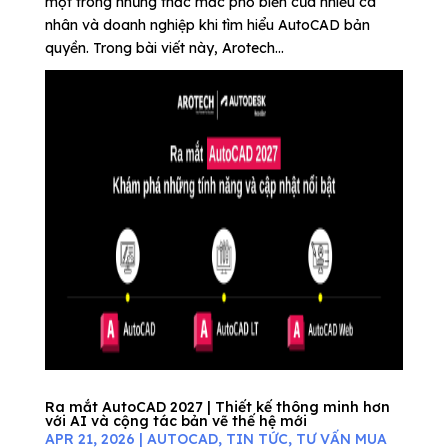
một trong những thắc mắc phổ biến của nhiều cá
nhân và doanh nghiệp khi tìm hiểu AutoCAD bản
quyền. Trong bài viết này, Arotech...
Ra mắt AutoCAD 2027 | Thiết kế thông minh hơn
với AI và cộng tác bản vẽ thế hệ mới
APR 21, 2026
|
AUTOCAD
,
TIN TỨC
,
TƯ VẤN MUA