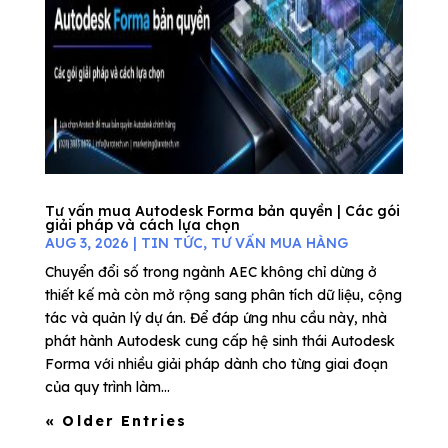
Tư vấn mua Autodesk Forma bản quyền | Các gói
giải pháp và cách lựa chọn
AUG 3, 2026
|
TIN TỨC
,
TƯ VẤN MUA HÀNG
Chuyển đổi số trong ngành AEC không chỉ dừng ở
thiết kế mà còn mở rộng sang phân tích dữ liệu, cộng
tác và quản lý dự án. Để đáp ứng nhu cầu này, nhà
phát hành Autodesk cung cấp hệ sinh thái Autodesk
Forma với nhiều giải pháp dành cho từng giai đoạn
của quy trình làm...
« Older Entries