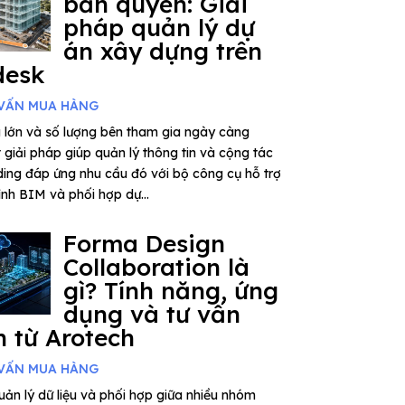
bản quyền: Giải
pháp quản lý dự
án xây dựng trên
desk
VẤN MUA HÀNG
 lớn và số lượng bên tham gia ngày càng
giải pháp giúp quản lý thông tin và cộng tác
ding đáp ứng nhu cầu đó với bộ công cụ hỗ trợ
rình BIM và phối hợp dự...
Forma Design
Collaboration là
gì? Tính năng, ứng
dụng và tư vấn
 từ Arotech
VẤN MUA HÀNG
ản lý dữ liệu và phối hợp giữa nhiều nhóm