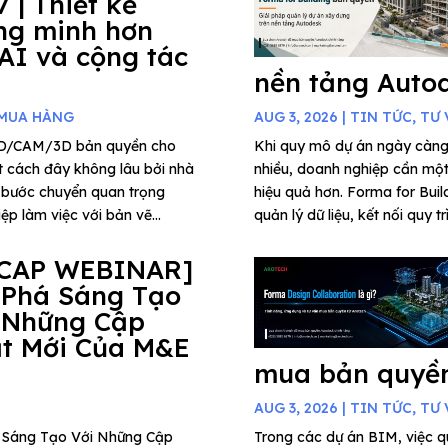
7 | Thiết kế
ng minh hơn
 AI và cộng tác
nền tảng Auto
 MUA HÀNG
AUG 3, 2026
|
TIN TỨC
,
TƯ 
AD/CAM/3D bản quyền cho
Khi quy mô dự án ngày càng
t cách đây không lâu bởi nhà
nhiều, doanh nghiệp cần một 
 bước chuyển quan trọng
hiệu quả hơn. Forma for Buil
p làm việc với bản vẽ...
quản lý dữ liệu, kết nối quy t
CAP WEBINAR]
 Phá Sáng Tạo
 Những Cập
t Mới Của M&E
mua bản quyền
AUG 3, 2026
|
TIN TỨC
,
TƯ 
há Sáng Tạo Với Những Cập
Trong các dự án BIM, việc qu