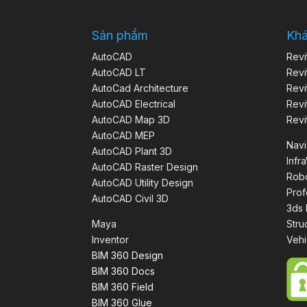
Sản phẩm
Kh
AutoCAD
Revi
AutoCAD LT
Revi
AutoCad Architecture
Revi
AutoCAD Electrical
Revi
AutoCAD Map 3D
Revi
AutoCAD MEP
Nav
AutoCAD Plant 3D
Infr
AutoCAD Raster Design
Robo
AutoCAD Utility Design
Prof
AutoCAD Civil 3D
3ds
Maya
Stru
Inventor
Vehi
BIM 360 Design
BIM 360 Docs
BIM 360 Field
BIM 360 Glue