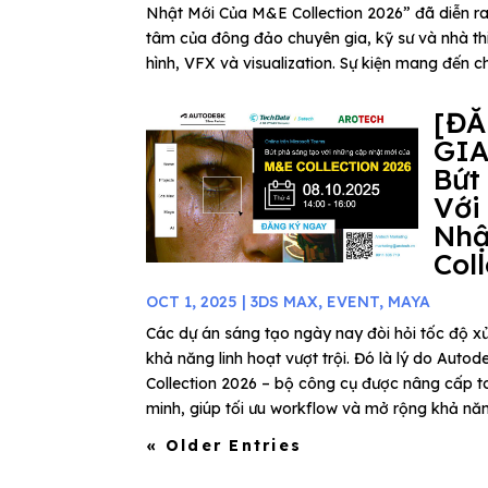
Nhật Mới Của M&E Collection 2026” đã diễn ra
tâm của đông đảo chuyên gia, kỹ sư và nhà thi
hình, VFX và visualization. Sự kiện mang đến ch
[Đ
GIA
Bứt
Với
Nhậ
Col
OCT 1, 2025
|
3DS MAX
,
EVENT
,
MAYA
Các dự án sáng tạo ngày nay đòi hỏi tốc độ xử
khả năng linh hoạt vượt trội. Đó là lý do Au
Collection 2026 – bộ công cụ được nâng cấp to
minh, giúp tối ưu workflow và mở rộng khả năn
« Older Entries