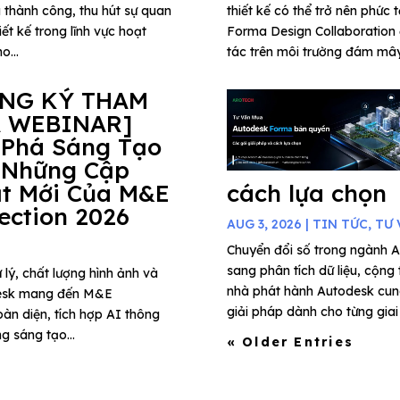
 thành công, thu hút sự quan
thiết kế có thể trở nên phức 
ết kế trong lĩnh vực hoạt
Forma Design Collaboration 
o...
tác trên môi trường đám mây,
ĂNG KÝ THAM
 WEBINAR]
 Phá Sáng Tạo
 Những Cập
t Mới Của M&E
cách lựa chọn
lection 2026
AUG 3, 2026
|
TIN TỨC
,
TƯ 
Chuyển đổi số trong ngành A
sang phân tích dữ liệu, cộng
 lý, chất lượng hình ảnh và
nhà phát hành Autodesk cung
todesk mang đến M&E
giải pháp dành cho từng giai 
àn diện, tích hợp AI thông
g sáng tạo...
« Older Entries