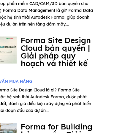
– Top phần mềm CAD/CAM/3D bản quyền cho
6) Forma Data Management là gì? Forma Data
ộc hệ sinh thái Autodesk Forma, giúp doanh
iệu dự án trên nền tảng đám mây....
Forma Site Design
Cloud bản quyền |
Giải pháp quy
hoạch và thiết kế
VẤN MUA HÀNG
rma Site Design Cloud là gì? Forma Site
uộc hệ sinh thái Autodesk Forma, được phát
 đất, đánh giá điều kiện xây dựng và phát triển
ai đoạn đầu của dự án....
Forma for Building