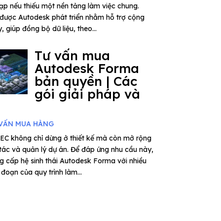
tạp nếu thiếu một nền tảng làm việc chung.
được Autodesk phát triển nhằm hỗ trợ cộng
 giúp đồng bộ dữ liệu, theo...
Tư vấn mua
Autodesk Forma
bản quyền | Các
gói giải pháp và
VẤN MUA HÀNG
EC không chỉ dừng ở thiết kế mà còn mở rộng
 tác và quản lý dự án. Để đáp ứng nhu cầu này,
 cấp hệ sinh thái Autodesk Forma với nhiều
đoạn của quy trình làm...