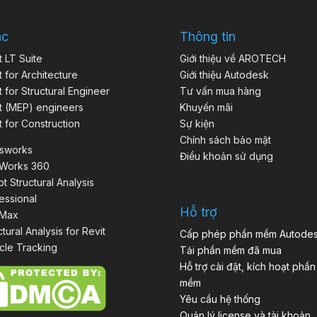
ác
Thông tin
t LT Suite
Giới thiệu về AROTECH
t for Architecture
Giới thiệu Autodesk
t for Structural Engineer
Tư vấn mua hàng
t (MEP) engineers
Khuyến mãi
t for Construction
Sự kiện
Chính sách bảo mật
isworks
Điều khoản sử dụng
aWorks 360
t Structural Analysis
essional
Hỗ trợ
 Max
ctural Analysis for Revit
Cấp phép phần mềm Autode
cle Tracking
Tải phần mềm đã mua
Hỗ trợ cài đặt, kích hoạt phần
mềm
Yêu cầu hệ thống
Quản lý license và tài khoản