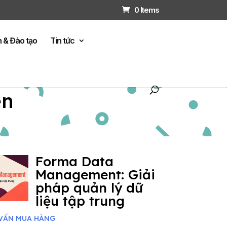
0 Items
n & Đào tạo
Tin tức
ện
Forma Data
Management: Giải
pháp quản lý dữ
liệu tập trung
VẤN MUA HÀNG