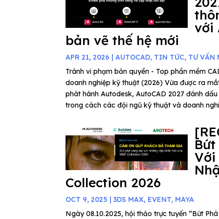
202
thô
với
bản vẽ thế hệ mới
APR 21, 2026
|
AUTOCAD
,
TIN TỨC
,
TƯ VẤN
Tránh vi phạm bản quyền - Top phần mềm C
doanh nghiệp kỹ thuật (2026) Vừa được ra mắ
phát hành Autodesk, AutoCAD 2027 đánh dấu
trong cách các đội ngũ kỹ thuật và doanh nghiệ
[RE
Bứt
Với
Nhậ
Collection 2026
OCT 9, 2025
|
3DS MAX
,
EVENT
,
MAYA
Ngày 08.10.2025, hội thảo trực tuyến “Bứt P