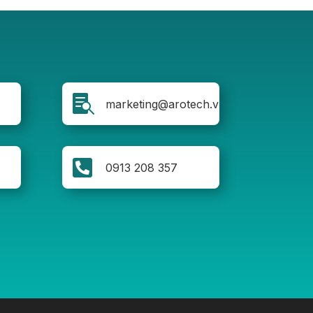

marketing@arotech.vn

0913 208 357