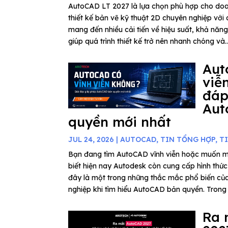
AutoCAD LT 2027 là lựa chọn phù hợp cho do
thiết kế bản vẽ kỹ thuật 2D chuyên nghiệp với c
mang đến nhiều cải tiến về hiệu suất, khả năn
giúp quá trình thiết kế trở nên nhanh chóng và..
Aut
viễ
đáp
Aut
quyền mới nhất
JUL 24, 2026
|
AUTOCAD
,
TIN TỔNG HỢP
,
T
Bạn đang tìm AutoCAD vĩnh viễn hoặc muốn 
biết hiện nay Autodesk còn cung cấp hình thứ
đây là một trong những thắc mắc phổ biến củ
nghiệp khi tìm hiểu AutoCAD bản quyền. Trong b
Ra 