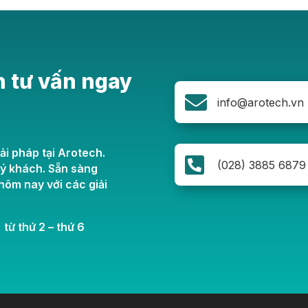
n tư vấn ngay

info@arotech.vn
ải pháp tại Arotech.

(028) 3885 6879
uý khách. Sẵn sàng
ôm nay với các giải
 từ thứ 2 – thứ 6