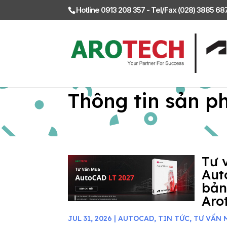
Hotline 0913 208 357 - Tel/Fax (028) 3885 6
Thông tin sản p
Tư 
Aut
bản
Aro
JUL 31, 2026
|
AUTOCAD
,
TIN TỨC
,
TƯ VẤN 