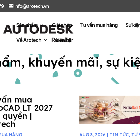
879
info@arotech.vn
Sản phẩm
Giải pháp
Tư vấn mua hàng
Sự kiệ
Về Arotech
Liên hệ
hẩm, khuyến mãi, sự ki
vấn mua
oCAD LT 2027
 quyền |
tech
MUA HÀNG
AUG 3, 2026
|
TIN TỨC
,
TƯ 