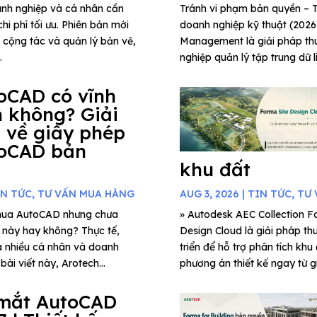
anh nghiệp và cá nhân cần
Tránh vi phạm bản quyền 
hi phí tối ưu. Phiên bản mới
doanh nghiệp kỹ thuật (202
g cộng tác và quản lý bản vẽ,
Management là giải pháp thu
.
nghiệp quản lý tập trung dữ l
oCAD có vĩnh
n không? Giải
 về giấy phép
oCAD bản
khu đất
IN TỨC
,
TƯ VẤN MUA HÀNG
AUG 3, 2026
|
TIN TỨC
,
TƯ 
mua AutoCAD nhưng chưa
» Autodesk AEC Collection Fo
c này hay không? Thực tế,
Design Cloud là giải pháp th
a nhiều cá nhân và doanh
triển để hỗ trợ phân tích khu
ài viết này, Arotech...
phương án thiết kế ngay từ gi
mắt AutoCAD