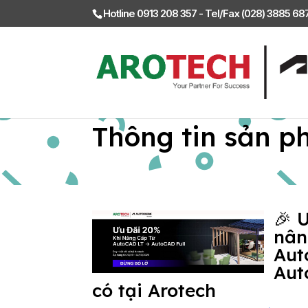
Hotline 0913 208 357 - Tel/Fax (028) 3885 6
Thông tin sản p
🎉 
nân
Aut
Aut
có tại Arotech