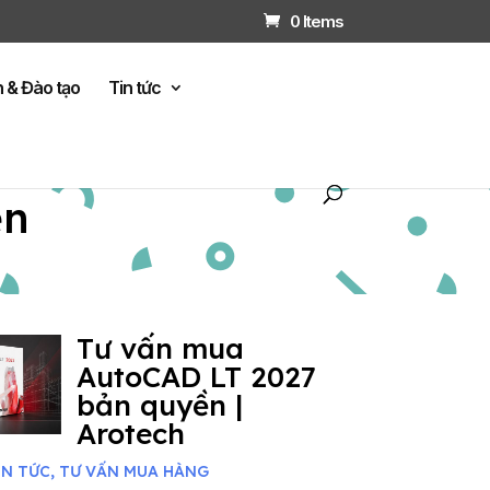
0 Items
n & Đào tạo
Tin tức
ện
Tư vấn mua
AutoCAD LT 2027
bản quyền |
Arotech
IN TỨC
,
TƯ VẤN MUA HÀNG