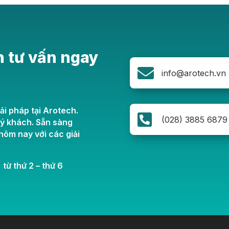
n tư vấn ngay

info@arotech.vn
ải pháp tại Arotech.

(028) 3885 6879
uý khách. Sẵn sàng
ôm nay với các giải
 từ thứ 2 – thứ 6