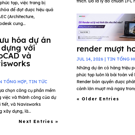
thích. Đó là lý do chuẩn IFC 
phức tạp, việc trang bị
khóa để đạt được hiệu quả
AEC (Architecture,
odesk cung...
 ưu hóa dự án
 dựng với
render mượt h
oCAD và
JUL 14, 2026
|
TIN TỔNG H
isworks
Những dự án có hàng triệu 
phức tạp luôn là bài toán về
N TỔNG HỢP
,
TIN TỨC
Render bản quyền được phát t
cảnh lớn mượt mà ngay trong 
 lựa chọn công cụ phần mềm
g việc và thành công của dự
« Older Entries
i tiết, và Navisworks
xây dựng, là...
Next Entries »