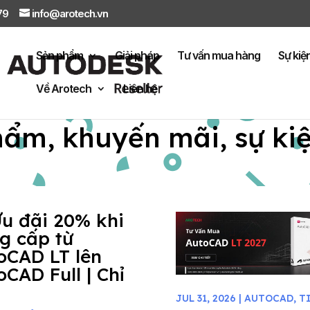
879
info@arotech.vn
Sản phẩm
Giải pháp
Tư vấn mua hàng
Sự kiệ
Về Arotech
Liên hệ
hẩm, khuyến mãi, sự ki
Ưu đãi 20% khi
g cấp từ
oCAD LT lên
oCAD Full | Chỉ
JUL 31, 2026
|
AUTOCAD
,
T