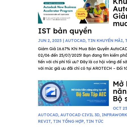
Khu
Aut
Giả
mua
IST bản quyền
JUN 2, 2025
|
AUTOCAD
,
TIN KHUYẾN MÃI
,
Giảm Giá 16.67% Khi Mua Bản Quyền AutoCAD
02/06 đến 25/07/2025! Bạn đang tìm kiếm phần
tiến với chi phí tối ưu? Đây là cơ hội vàng để
với mức giá ưu đãi chỉ có tại AROTECH – Đối tác
Mở 
năn
Bộ 
OCT 25
AUTOCAD
,
AUTOCAD CIVIL 3D
,
INFRAWOR
REVIT
,
TIN TỔNG HỢP
,
TIN TỨC