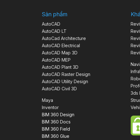
Sản phẩm
Kh
AutoCAD
Revi
AutoCAD LT
Revi
AutoCad Architecture
Revi
AutoCAD Electrical
Revi
AutoCAD Map 3D
Revi
AutoCAD MEP
Nav
AutoCAD Plant 3D
Infr
AutoCAD Raster Design
Robo
AutoCAD Utility Design
Prof
AutoCAD Civil 3D
3ds
Maya
Stru
Inventor
Vehi
BIM 360 Design
BIM 360 Docs
BIM 360 Field
BIM 360 Glue