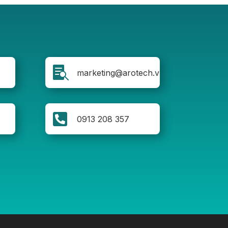

marketing@arotech.vn

0913 208 357