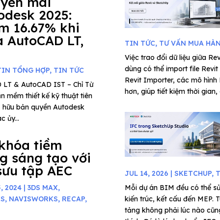
yến mãi
odesk 2025:
m 16.67% khi
 AutoCAD LT,
TIN TỨC
,
TƯ VẤN MUA HÀ
Việc trao đổi dữ liệu giữa Re
dùng có thể import file Rev
TIN TỔNG HỢP
,
TIN TỨC
Revit Importer, các mô hình
 LT & AutoCAD IST – Chỉ Từ
hơn, giúp tiết kiệm thời gian, d
 mềm thiết kế kỹ thuật tiên
 sở hữu bản quyền Autodesk
 ủy...
khóa tiềm
g sáng tạo với
sưu tập AEC
JUL 14, 2026
|
SKETCHUP
,
T
, 2024
|
3DS MAX
,
Mỗi dự án BIM đều có thể sử
KS
,
NAVISWORKS
,
RECAP
,
kiến trúc, kết cấu đến MEP. T
tảng không phải lúc nào cũng