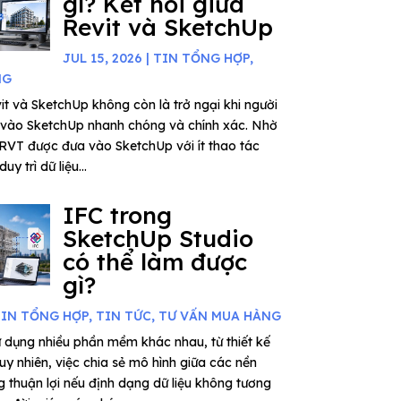
gì? Kết nối giữa
Revit và SketchUp
JUL 15, 2026
|
TIN TỔNG HỢP
,
NG
vit và SketchUp không còn là trở ngại khi người
it vào SketchUp nhanh chóng và chính xác. Nhờ
 RVT được đưa vào SketchUp với ít thao tác
uy trì dữ liệu...
IFC trong
SketchUp Studio
có thể làm được
gì?
IN TỔNG HỢP
,
TIN TỨC
,
TƯ VẤN MUA HÀNG
 dụng nhiều phần mềm khác nhau, từ thiết kế
uy nhiên, việc chia sẻ mô hình giữa các nền
 thuận lợi nếu định dạng dữ liệu không tương