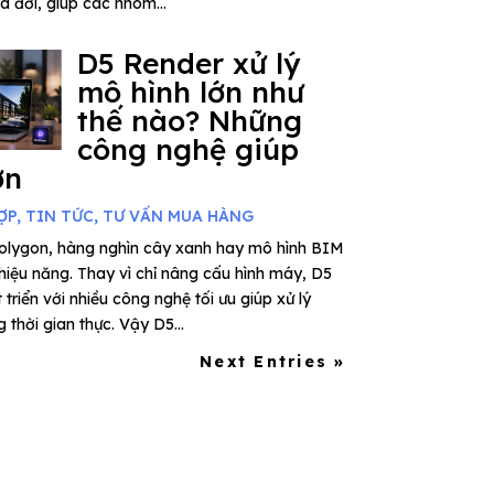
ra đời, giúp các nhóm...
D5 Render xử lý
mô hình lớn như
thế nào? Những
công nghệ giúp
ơn
ỢP
,
TIN TỨC
,
TƯ VẤN MUA HÀNG
polygon, hàng nghìn cây xanh hay mô hình BIM
 hiệu năng. Thay vì chỉ nâng cấu hình máy, D5
riển với nhiều công nghệ tối ưu giúp xử lý
thời gian thực. Vậy D5...
Next Entries »