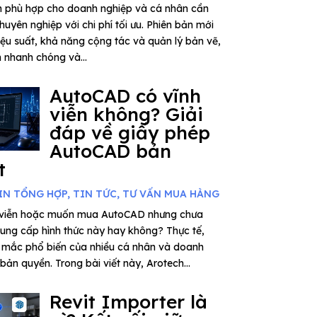
n phù hợp cho doanh nghiệp và cá nhân cần
huyên nghiệp với chi phí tối ưu. Phiên bản mới
iệu suất, khả năng cộng tác và quản lý bản vẽ,
n nhanh chóng và...
AutoCAD có vĩnh
viễn không? Giải
đáp về giấy phép
AutoCAD bản
t
IN TỔNG HỢP
,
TIN TỨC
,
TƯ VẤN MUA HÀNG
 viễn hoặc muốn mua AutoCAD nhưng chưa
cung cấp hình thức này hay không? Thực tế,
 mắc phổ biến của nhiều cá nhân và doanh
bản quyền. Trong bài viết này, Arotech...
Revit Importer là