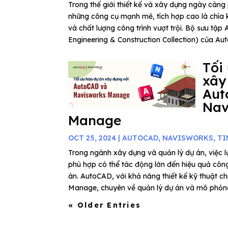
Trong thế giới thiết kế và xây dựng ngày càng 
những công cụ mạnh mẽ, tích hợp cao là chìa 
và chất lượng công trình vượt trội. Bộ sưu tập 
Engineering & Construction Collection) của Aut
Tối
xây
Aut
Nav
Manage
OCT 25, 2024
|
AUTOCAD
,
NAVISWORKS
,
TI
Trong ngành xây dựng và quản lý dự án, việc
phù hợp có thể tác động lớn đến hiệu quả côn
án. AutoCAD, với khả năng thiết kế kỹ thuật ch
Manage, chuyên về quản lý dự án và mô phỏng 
« Older Entries