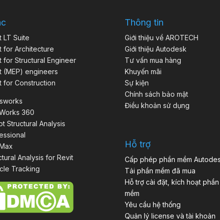
ác
Thông tin
t LT Suite
Giới thiệu về AROTECH
t for Architecture
Giới thiệu Autodesk
t for Structural Engineer
Tư vấn mua hàng
t (MEP) engineers
Khuyến mãi
t for Construction
Sự kiện
Chính sách bảo mật
isworks
Điều khoản sử dụng
aWorks 360
t Structural Analysis
essional
Hỗ trợ
 Max
ctural Analysis for Revit
Cấp phép phần mềm Autode
cle Tracking
Tải phần mềm đã mua
Hỗ trợ cài đặt, kích hoạt phần
mềm
Yêu cầu hệ thống
Quản lý license và tài khoản