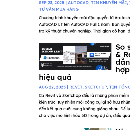
SEP 23, 2025
|
AUTOCAD
,
TIN KHUYẾN MÃI
,
TƯ VẤN MUA HÀNG
Chương trình khuyến mãi độc quyền từ Arotech
AutoCAD LT lên AutoCAD Full 1 năm. Bản quyề
trợ kỹ thuật chuyên nghiệp. Thời gian có hạn, 
So 
& R
dẫn
hợp
hiệu quả
AUG 22, 2025
|
REVIT
,
SKETCHUP
,
TIN TỔN
Cả Revit và SketchUp đều là những phần mềm 
kiến trúc, tuy nhiên mỗi công cụ lại sở hữu nhữ
đến kết quả cuối cùng không giống nhau. Để 
cho việc mô hình hóa 3D trong dự án, điều quan