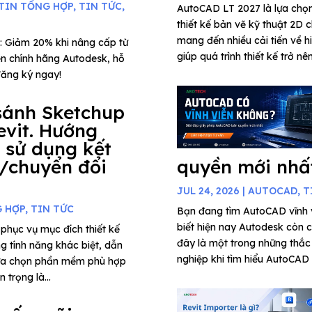
TIN TỔNG HỢP
,
TIN TỨC
,
AutoCAD LT 2027 là lựa chọ
thiết kế bản vẽ kỹ thuật 2D c
mang đến nhiều cải tiến về h
: Giảm 20% khi nâng cấp từ
giúp quá trình thiết kế trở nê
n chính hãng Autodesk, hỗ
đăng ký ngay!
sánh Sketchup
evit. Hướng
 sử dụng kết
/chuyển đổi
quyền mới nhấ
JUL 24, 2026
|
AUTOCAD
,
T
G HỢP
,
TIN TỨC
Bạn đang tìm AutoCAD vĩnh
biết hiện nay Autodesk còn 
phục vụ mục đích thiết kế
đây là một trong những thắc
ng tính năng khác biệt, dẫn
nghiệp khi tìm hiểu AutoCAD 
lựa chọn phần mềm phù hợp
 trọng là...