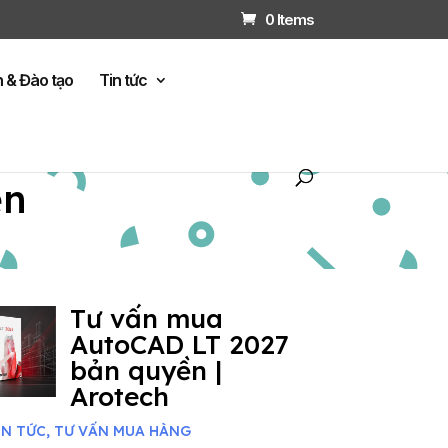
0 Items
n & Đào tạo
Tin tức
ện
Tư vấn mua
AutoCAD LT 2027
bản quyền |
Arotech
IN TỨC
,
TƯ VẤN MUA HÀNG