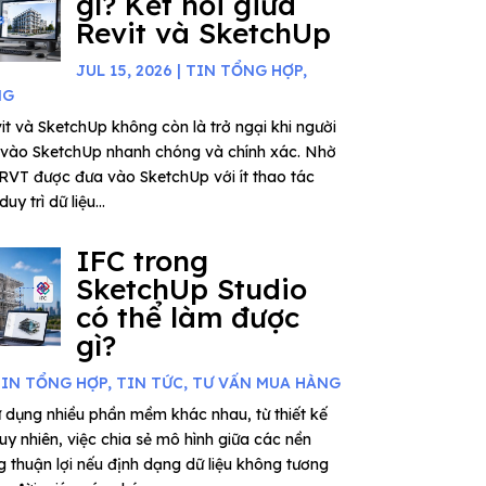
gì? Kết nối giữa
Revit và SketchUp
JUL 15, 2026
|
TIN TỔNG HỢP
,
NG
vit và SketchUp không còn là trở ngại khi người
it vào SketchUp nhanh chóng và chính xác. Nhờ
 RVT được đưa vào SketchUp với ít thao tác
uy trì dữ liệu...
IFC trong
SketchUp Studio
có thể làm được
gì?
IN TỔNG HỢP
,
TIN TỨC
,
TƯ VẤN MUA HÀNG
 dụng nhiều phần mềm khác nhau, từ thiết kế
uy nhiên, việc chia sẻ mô hình giữa các nền
 thuận lợi nếu định dạng dữ liệu không tương