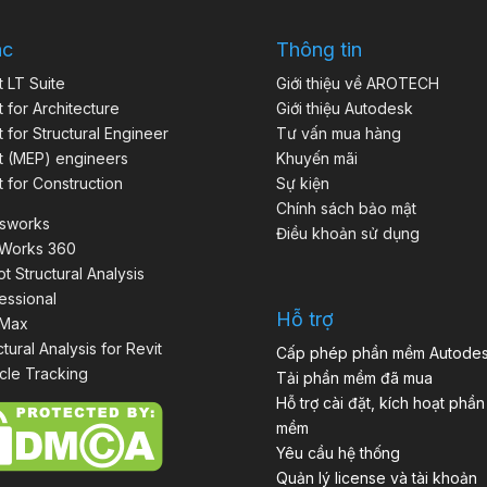
ác
Thông tin
t LT Suite
Giới thiệu về AROTECH
t for Architecture
Giới thiệu Autodesk
t for Structural Engineer
Tư vấn mua hàng
t (MEP) engineers
Khuyến mãi
t for Construction
Sự kiện
Chính sách bảo mật
isworks
Điều khoản sử dụng
aWorks 360
t Structural Analysis
essional
Hỗ trợ
 Max
ctural Analysis for Revit
Cấp phép phần mềm Autode
cle Tracking
Tải phần mềm đã mua
Hỗ trợ cài đặt, kích hoạt phần
mềm
Yêu cầu hệ thống
Quản lý license và tài khoản