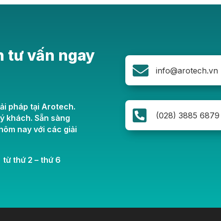
n tư vấn ngay

info@arotech.vn
ải pháp tại Arotech.

(028) 3885 6879
uý khách. Sẵn sàng
ôm nay với các giải
 từ thứ 2 – thứ 6