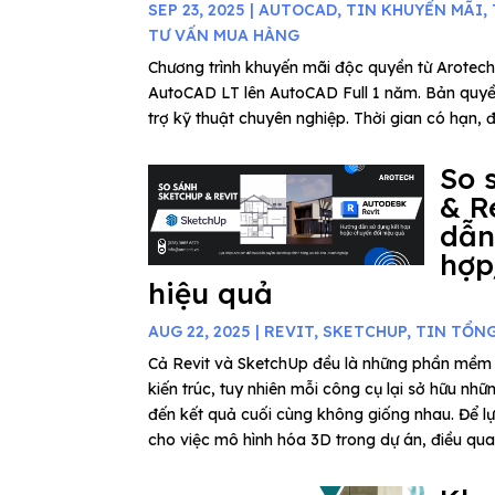
SEP 23, 2025
|
AUTOCAD
,
TIN KHUYẾN MÃI
,
TƯ VẤN MUA HÀNG
Chương trình khuyến mãi độc quyền từ Arotech
AutoCAD LT lên AutoCAD Full 1 năm. Bản quyề
trợ kỹ thuật chuyên nghiệp. Thời gian có hạn, 
So 
& R
dẫn
hợp
hiệu quả
AUG 22, 2025
|
REVIT
,
SKETCHUP
,
TIN TỔN
Cả Revit và SketchUp đều là những phần mềm 
kiến trúc, tuy nhiên mỗi công cụ lại sở hữu nhữ
đến kết quả cuối cùng không giống nhau. Để 
cho việc mô hình hóa 3D trong dự án, điều quan