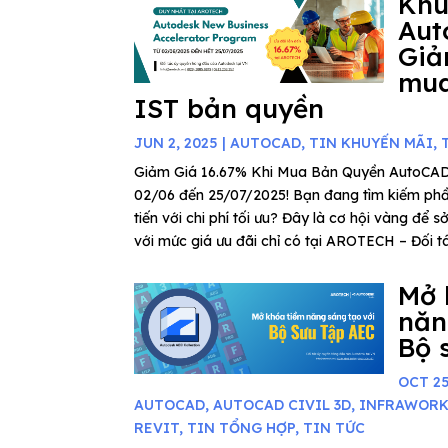
Khu
Aut
Giả
mua
IST bản quyền
JUN 2, 2025
|
AUTOCAD
,
TIN KHUYẾN MÃI
,
Giảm Giá 16.67% Khi Mua Bản Quyền AutoCAD
02/06 đến 25/07/2025! Bạn đang tìm kiếm phần
tiến với chi phí tối ưu? Đây là cơ hội vàng để
với mức giá ưu đãi chỉ có tại AROTECH – Đối tác
Mở 
năn
Bộ 
OCT 25
AUTOCAD
,
AUTOCAD CIVIL 3D
,
INFRAWOR
REVIT
,
TIN TỔNG HỢP
,
TIN TỨC