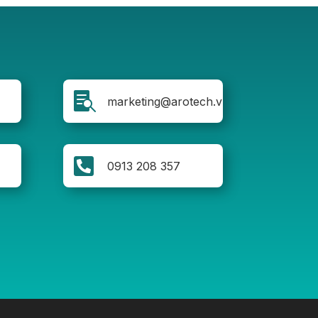

marketing@arotech.vn

0913 208 357