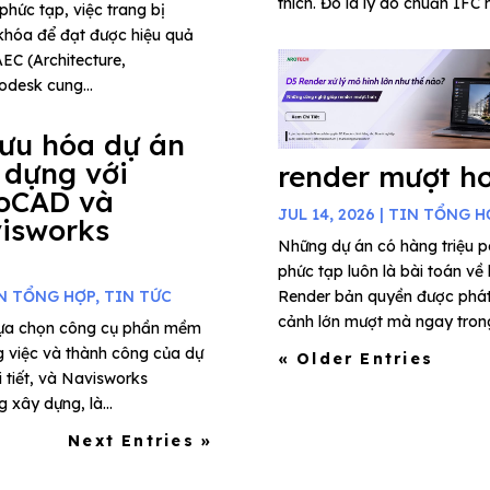
thích. Đó là lý do chuẩn IFC 
phức tạp, việc trang bị
khóa để đạt được hiệu quả
AEC (Architecture,
odesk cung...
 ưu hóa dự án
 dựng với
render mượt h
oCAD và
JUL 14, 2026
|
TIN TỔNG H
isworks
Những dự án có hàng triệu 
phức tạp luôn là bài toán về
N TỔNG HỢP
,
TIN TỨC
Render bản quyền được phát t
cảnh lớn mượt mà ngay trong 
 lựa chọn công cụ phần mềm
g việc và thành công của dự
« Older Entries
i tiết, và Navisworks
xây dựng, là...
Next Entries »