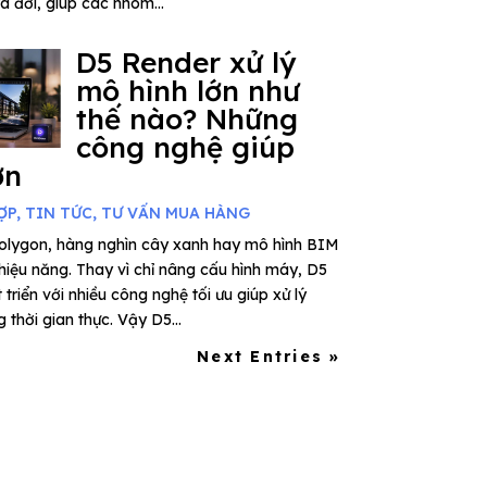
ra đời, giúp các nhóm...
D5 Render xử lý
mô hình lớn như
thế nào? Những
công nghệ giúp
ơn
ỢP
,
TIN TỨC
,
TƯ VẤN MUA HÀNG
polygon, hàng nghìn cây xanh hay mô hình BIM
 hiệu năng. Thay vì chỉ nâng cấu hình máy, D5
riển với nhiều công nghệ tối ưu giúp xử lý
thời gian thực. Vậy D5...
Next Entries »