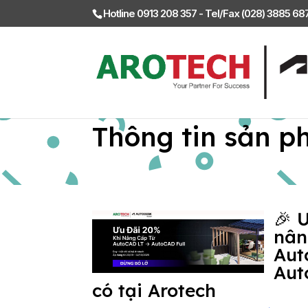
Hotline 0913 208 357 - Tel/Fax (028) 3885 6
Thông tin sản p
🎉 
nân
Aut
Aut
có tại Arotech