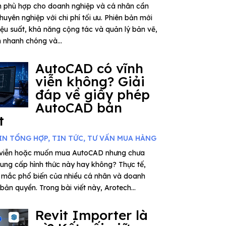
n phù hợp cho doanh nghiệp và cá nhân cần
huyên nghiệp với chi phí tối ưu. Phiên bản mới
iệu suất, khả năng cộng tác và quản lý bản vẽ,
n nhanh chóng và...
AutoCAD có vĩnh
viễn không? Giải
đáp về giấy phép
AutoCAD bản
t
IN TỔNG HỢP
,
TIN TỨC
,
TƯ VẤN MUA HÀNG
 viễn hoặc muốn mua AutoCAD nhưng chưa
cung cấp hình thức này hay không? Thực tế,
 mắc phổ biến của nhiều cá nhân và doanh
bản quyền. Trong bài viết này, Arotech...
Revit Importer là