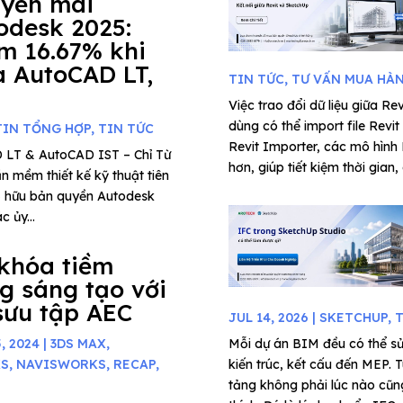
yến mãi
odesk 2025:
m 16.67% khi
 AutoCAD LT,
TIN TỨC
,
TƯ VẤN MUA HÀ
Việc trao đổi dữ liệu giữa Re
dùng có thể import file Rev
TIN TỔNG HỢP
,
TIN TỨC
Revit Importer, các mô hình
 LT & AutoCAD IST – Chỉ Từ
hơn, giúp tiết kiệm thời gian, d
 mềm thiết kế kỹ thuật tiên
 sở hữu bản quyền Autodesk
 ủy...
khóa tiềm
g sáng tạo với
sưu tập AEC
JUL 14, 2026
|
SKETCHUP
,
T
, 2024
|
3DS MAX
,
Mỗi dự án BIM đều có thể sử
KS
,
NAVISWORKS
,
RECAP
,
kiến trúc, kết cấu đến MEP. T
tảng không phải lúc nào cũng