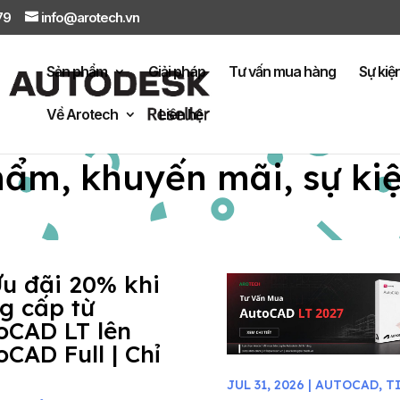
879
info@arotech.vn
Sản phẩm
Giải pháp
Tư vấn mua hàng
Sự kiệ
Về Arotech
Liên hệ
hẩm, khuyến mãi, sự ki
Ưu đãi 20% khi
g cấp từ
oCAD LT lên
oCAD Full | Chỉ
JUL 31, 2026
|
AUTOCAD
,
T