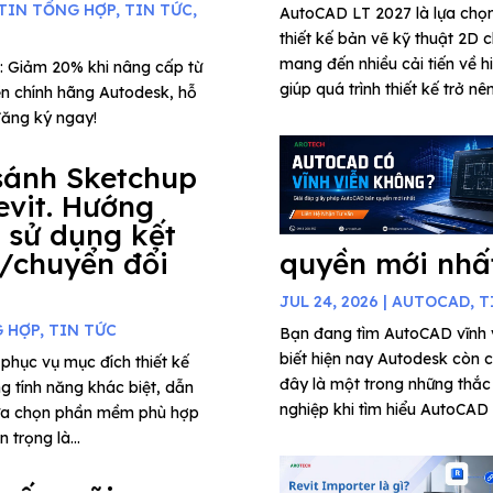
TIN TỔNG HỢP
,
TIN TỨC
,
AutoCAD LT 2027 là lựa chọ
thiết kế bản vẽ kỹ thuật 2D c
mang đến nhiều cải tiến về h
: Giảm 20% khi nâng cấp từ
giúp quá trình thiết kế trở nê
n chính hãng Autodesk, hỗ
đăng ký ngay!
sánh Sketchup
evit. Hướng
 sử dụng kết
/chuyển đổi
quyền mới nhấ
JUL 24, 2026
|
AUTOCAD
,
T
G HỢP
,
TIN TỨC
Bạn đang tìm AutoCAD vĩnh
biết hiện nay Autodesk còn 
phục vụ mục đích thiết kế
đây là một trong những thắc
ng tính năng khác biệt, dẫn
nghiệp khi tìm hiểu AutoCAD 
lựa chọn phần mềm phù hợp
 trọng là...