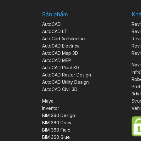
Sản phẩm
Kh
AutoCAD
Revi
AutoCAD LT
Revi
AutoCad Architecture
Revi
AutoCAD Electrical
Revi
AutoCAD Map 3D
Revi
AutoCAD MEP
Nav
AutoCAD Plant 3D
Infr
AutoCAD Raster Design
Robo
AutoCAD Utility Design
Prof
AutoCAD Civil 3D
3ds
Maya
Stru
Inventor
Vehi
BIM 360 Design
BIM 360 Docs
BIM 360 Field
BIM 360 Glue