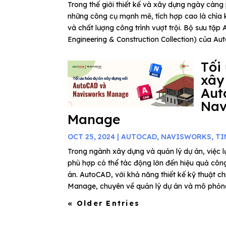
Trong thế giới thiết kế và xây dựng ngày càng 
những công cụ mạnh mẽ, tích hợp cao là chìa 
và chất lượng công trình vượt trội. Bộ sưu tập 
Engineering & Construction Collection) của Aut
Tối
xây
Aut
Nav
Manage
OCT 25, 2024
|
AUTOCAD
,
NAVISWORKS
,
TI
Trong ngành xây dựng và quản lý dự án, việc
phù hợp có thể tác động lớn đến hiệu quả côn
án. AutoCAD, với khả năng thiết kế kỹ thuật ch
Manage, chuyên về quản lý dự án và mô phỏng 
« Older Entries