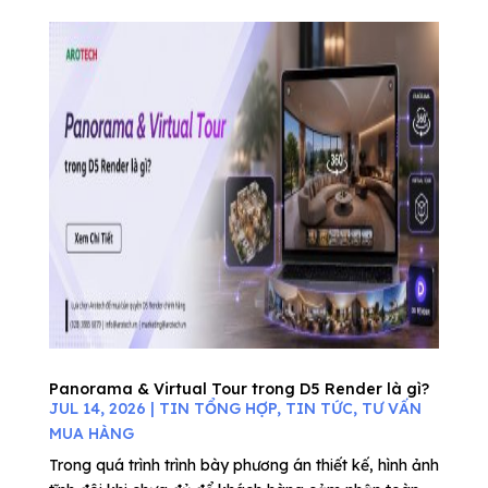
Panorama & Virtual Tour trong D5 Render là gì?
JUL 14, 2026
|
TIN TỔNG HỢP
,
TIN TỨC
,
TƯ VẤN
MUA HÀNG
Trong quá trình trình bày phương án thiết kế, hình ảnh