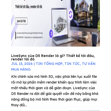
LiveSync của D5 Render là gì? Thiết kế tới đâu,
render tới đó
JUL 13, 2026
|
TIN TỔNG HỢP
,
TIN TỨC
,
TƯ VẤN
MUA HÀNG
Khi chỉnh sửa mô hình 3D, việc phải liên tục xuất file
rồi mở lại phần mềm render khiến quy trình làm việc
mất nhiều thời gian và dễ gián đoạn. LiveSync của
D5 Render ra đời để giải quyết vấn đề này bằng khả
năng đồng bộ mô hình theo thời gian thực, giúp mọi
thay đổi...