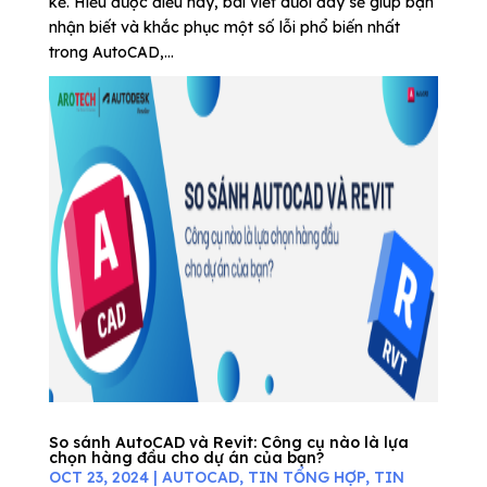
kế. Hiểu được điều này, bài viết dưới đây sẽ giúp bạn
nhận biết và khắc phục một số lỗi phổ biến nhất
trong AutoCAD,...
So sánh AutoCAD và Revit: Công cụ nào là lựa
chọn hàng đầu cho dự án của bạn?
OCT 23, 2024
|
AUTOCAD
,
TIN TỔNG HỢP
,
TIN