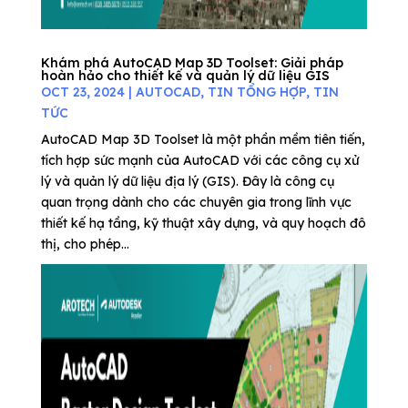
Khám phá AutoCAD Map 3D Toolset: Giải pháp
hoàn hảo cho thiết kế và quản lý dữ liệu GIS
OCT 23, 2024
|
AUTOCAD
,
TIN TỔNG HỢP
,
TIN
TỨC
AutoCAD Map 3D Toolset là một phần mềm tiên tiến,
tích hợp sức mạnh của AutoCAD với các công cụ xử
lý và quản lý dữ liệu địa lý (GIS). Đây là công cụ
quan trọng dành cho các chuyên gia trong lĩnh vực
thiết kế hạ tầng, kỹ thuật xây dựng, và quy hoạch đô
thị, cho phép...