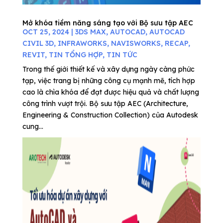
Mở khóa tiềm năng sáng tạo với Bộ sưu tập AEC
OCT 25, 2024
|
3DS MAX
,
AUTOCAD
,
AUTOCAD
CIVIL 3D
,
INFRAWORKS
,
NAVISWORKS
,
RECAP
,
REVIT
,
TIN TỔNG HỢP
,
TIN TỨC
Trong thế giới thiết kế và xây dựng ngày càng phức
tạp, việc trang bị những công cụ mạnh mẽ, tích hợp
cao là chìa khóa để đạt được hiệu quả và chất lượng
công trình vượt trội. Bộ sưu tập AEC (Architecture,
Engineering & Construction Collection) của Autodesk
cung...