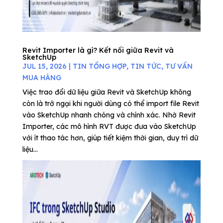
Revit Importer là gì? Kết nối giữa Revit và
SketchUp
JUL 15, 2026
|
TIN TỔNG HỢP
,
TIN TỨC
,
TƯ VẤN
MUA HÀNG
Việc trao đổi dữ liệu giữa Revit và SketchUp không
còn là trở ngại khi người dùng có thể import file Revit
vào SketchUp nhanh chóng và chính xác. Nhờ Revit
Importer, các mô hình RVT được đưa vào SketchUp
với ít thao tác hơn, giúp tiết kiệm thời gian, duy trì dữ
liệu...