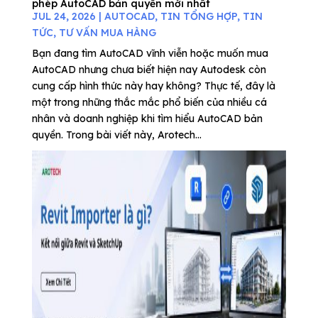
phép AutoCAD bản quyền mới nhất
JUL 24, 2026
|
AUTOCAD
,
TIN TỔNG HỢP
,
TIN
TỨC
,
TƯ VẤN MUA HÀNG
Bạn đang tìm AutoCAD vĩnh viễn hoặc muốn mua
AutoCAD nhưng chưa biết hiện nay Autodesk còn
cung cấp hình thức này hay không? Thực tế, đây là
một trong những thắc mắc phổ biến của nhiều cá
nhân và doanh nghiệp khi tìm hiểu AutoCAD bản
quyền. Trong bài viết này, Arotech...