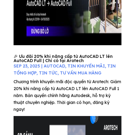
🎉 Ưu đãi 20% khi nâng cấp từ AutoCAD LT lên
AutoCAD Full | Chỉ có tại Arotech
SEP 23, 2025
|
AUTOCAD
,
TIN KHUYẾN MÃI
,
TIN
TỔNG HỢP
,
TIN TỨC
,
TƯ VẤN MUA HÀNG
Chương trình khuyến mãi độc quyền từ Arotech: Giảm
20% khi nâng cấp từ AutoCAD LT lên AutoCAD Full 1
năm. Bản quyền chính hãng Autodesk, hỗ trợ kỹ
thuật chuyên nghiệp. Thời gian có hạn, đăng ký
ngay!