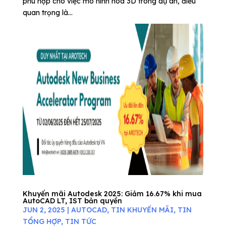
phù hợp cho việc mô hình hóa 3D trong dự án, điều
quan trọng là...
Khuyến mãi Autodesk 2025: Giảm 16.67% khi mua
AutoCAD LT, IST bản quyền
JUN 2, 2025
|
AUTOCAD
,
TIN KHUYẾN MÃI
,
TIN
TỔNG HỢP
,
TIN TỨC