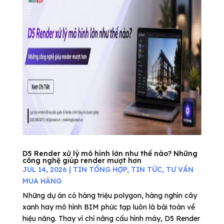
D5 Render xử lý mô hình lớn như thế nào? Những
công nghệ giúp render mượt hơn
JUL 14, 2026
|
TIN TỔNG HỢP
,
TIN TỨC
,
TƯ VẤN
MUA HÀNG
Những dự án có hàng triệu polygon, hàng nghìn cây
xanh hay mô hình BIM phức tạp luôn là bài toán về
hiệu năng. Thay vì chỉ nâng cấu hình máy, D5 Render