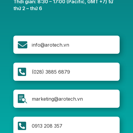
Thời gian: 8:30 – 17:00 (Pacific, GMT +7) từ
thứ 2 – thứ 6

info@arotech.vn

(028) 3885 6879

marketing@arotech.vn

0913 208 357