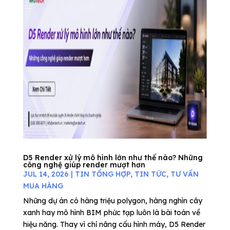
D5 Render xử lý mô hình lớn như thế nào? Những
công nghệ giúp render mượt hơn
JUL 14, 2026
|
TIN TỔNG HỢP
,
TIN TỨC
,
TƯ VẤN
MUA HÀNG
Những dự án có hàng triệu polygon, hàng nghìn cây
xanh hay mô hình BIM phức tạp luôn là bài toán về
hiệu năng. Thay vì chỉ nâng cấu hình máy, D5 Render