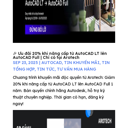
🎉 Ưu đãi 20% khi nâng cấp từ AutoCAD LT lên
AutoCAD Full | Chỉ có tại Arotech
SEP 23, 2025
|
AUTOCAD
,
TIN KHUYẾN MÃI
,
TIN
TỔNG HỢP
,
TIN TỨC
,
TƯ VẤN MUA HÀNG
Chương trình khuyến mãi độc quyền từ Arotech: Giảm
20% khi nâng cấp từ AutoCAD LT lên AutoCAD Full 1
năm. Bản quyền chính hãng Autodesk, hỗ trợ kỹ
thuật chuyên nghiệp. Thời gian có hạn, đăng ký
ngay!