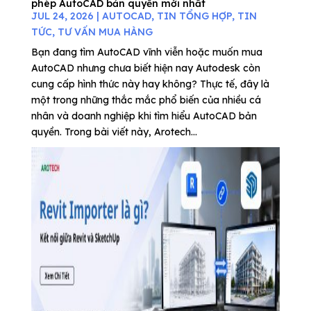
phép AutoCAD bản quyền mới nhất
JUL 24, 2026
|
AUTOCAD
,
TIN TỔNG HỢP
,
TIN
TỨC
,
TƯ VẤN MUA HÀNG
Bạn đang tìm AutoCAD vĩnh viễn hoặc muốn mua
AutoCAD nhưng chưa biết hiện nay Autodesk còn
cung cấp hình thức này hay không? Thực tế, đây là
một trong những thắc mắc phổ biến của nhiều cá
nhân và doanh nghiệp khi tìm hiểu AutoCAD bản
quyền. Trong bài viết này, Arotech...