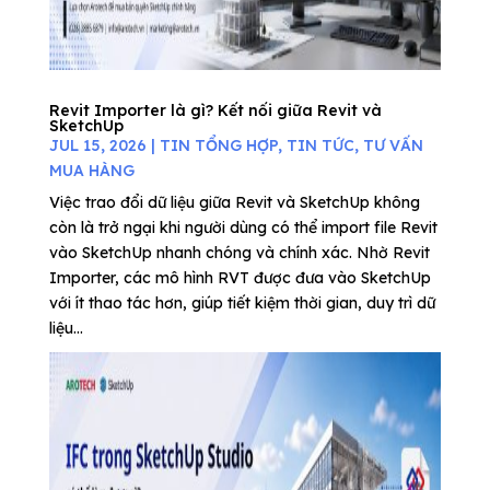
Revit Importer là gì? Kết nối giữa Revit và
SketchUp
JUL 15, 2026
|
TIN TỔNG HỢP
,
TIN TỨC
,
TƯ VẤN
MUA HÀNG
Việc trao đổi dữ liệu giữa Revit và SketchUp không
còn là trở ngại khi người dùng có thể import file Revit
vào SketchUp nhanh chóng và chính xác. Nhờ Revit
Importer, các mô hình RVT được đưa vào SketchUp
với ít thao tác hơn, giúp tiết kiệm thời gian, duy trì dữ
liệu...