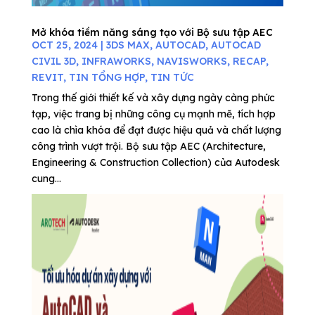
Mở khóa tiềm năng sáng tạo với Bộ sưu tập AEC
OCT 25, 2024
|
3DS MAX
,
AUTOCAD
,
AUTOCAD
CIVIL 3D
,
INFRAWORKS
,
NAVISWORKS
,
RECAP
,
REVIT
,
TIN TỔNG HỢP
,
TIN TỨC
Trong thế giới thiết kế và xây dựng ngày càng phức
tạp, việc trang bị những công cụ mạnh mẽ, tích hợp
cao là chìa khóa để đạt được hiệu quả và chất lượng
công trình vượt trội. Bộ sưu tập AEC (Architecture,
Engineering & Construction Collection) của Autodesk
cung...