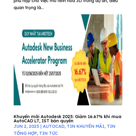
phù hợp cho việc mô hình hóa 3D trong dự án, điều
quan trọng là...
Khuyến mãi Autodesk 2025: Giảm 16.67% khi mua
AutoCAD LT, IST bản quyền
JUN 2, 2025
|
AUTOCAD
,
TIN KHUYẾN MÃI
,
TIN
TỔNG HỢP
,
TIN TỨC