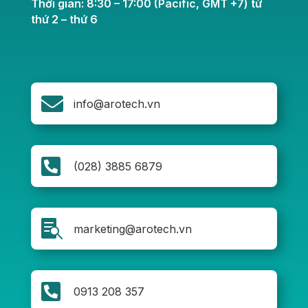
Thời gian: 8:30 – 17:00 (Pacific, GMT +7) từ
thứ 2 – thứ 6

info@arotech.vn

(028) 3885 6879

marketing@arotech.vn

0913 208 357