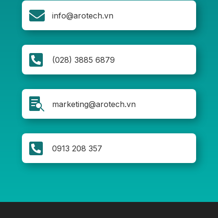

info@arotech.vn

(028) 3885 6879

marketing@arotech.vn

0913 208 357