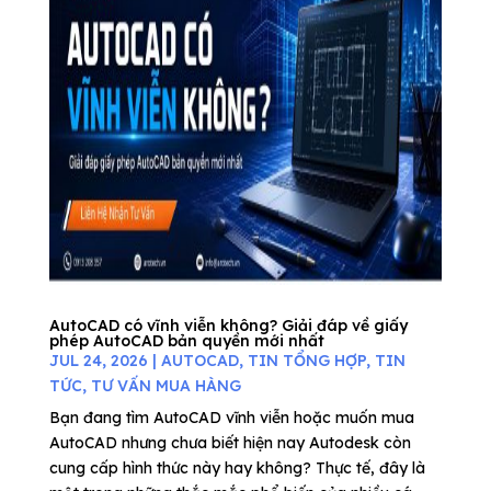
AutoCAD có vĩnh viễn không? Giải đáp về giấy
phép AutoCAD bản quyền mới nhất
JUL 24, 2026
|
AUTOCAD
,
TIN TỔNG HỢP
,
TIN
TỨC
,
TƯ VẤN MUA HÀNG
Bạn đang tìm AutoCAD vĩnh viễn hoặc muốn mua
AutoCAD nhưng chưa biết hiện nay Autodesk còn
cung cấp hình thức này hay không? Thực tế, đây là