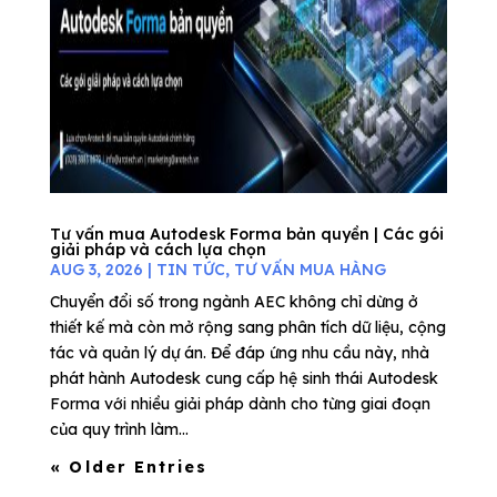
Tư vấn mua Autodesk Forma bản quyền | Các gói
giải pháp và cách lựa chọn
AUG 3, 2026
|
TIN TỨC
,
TƯ VẤN MUA HÀNG
Chuyển đổi số trong ngành AEC không chỉ dừng ở
thiết kế mà còn mở rộng sang phân tích dữ liệu, cộng
tác và quản lý dự án. Để đáp ứng nhu cầu này, nhà
phát hành Autodesk cung cấp hệ sinh thái Autodesk
Forma với nhiều giải pháp dành cho từng giai đoạn
của quy trình làm...
« Older Entries