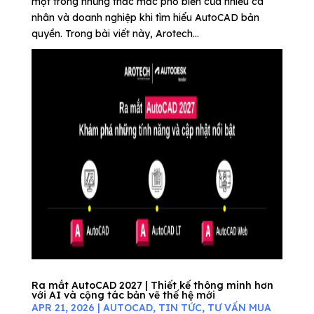
một trong những thắc mắc phổ biến của nhiều cá
nhân và doanh nghiệp khi tìm hiểu AutoCAD bản
quyền. Trong bài viết này, Arotech...
Ra mắt AutoCAD 2027 | Thiết kế thông minh hơn
với AI và cộng tác bản vẽ thế hệ mới
APR 21, 2026
|
AUTOCAD
,
TIN TỨC
,
TƯ VẤN MUA