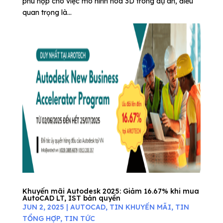
phù hợp cho việc mô hình hóa 3D trong dự án, điều
quan trọng là...
Khuyến mãi Autodesk 2025: Giảm 16.67% khi mua
AutoCAD LT, IST bản quyền
JUN 2, 2025
|
AUTOCAD
,
TIN KHUYẾN MÃI
,
TIN
TỔNG HỢP
,
TIN TỨC