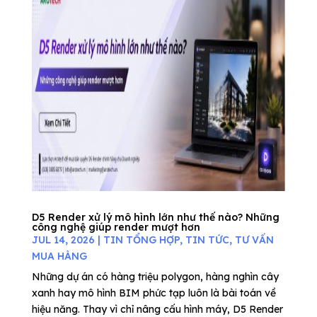
D5 Render xử lý mô hình lớn như thế nào? Những
công nghệ giúp render mượt hơn
JUL 14, 2026
|
TIN TỔNG HỢP
,
TIN TỨC
,
TƯ VẤN
MUA HÀNG
Những dự án có hàng triệu polygon, hàng nghìn cây
xanh hay mô hình BIM phức tạp luôn là bài toán về
hiệu năng. Thay vì chỉ nâng cấu hình máy, D5 Render