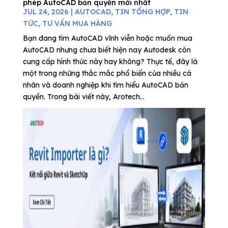
phép AutoCAD bản quyền mới nhất
JUL 24, 2026
|
AUTOCAD
,
TIN TỔNG HỢP
,
TIN
TỨC
,
TƯ VẤN MUA HÀNG
Bạn đang tìm AutoCAD vĩnh viễn hoặc muốn mua
AutoCAD nhưng chưa biết hiện nay Autodesk còn
cung cấp hình thức này hay không? Thực tế, đây là
một trong những thắc mắc phổ biến của nhiều cá
nhân và doanh nghiệp khi tìm hiểu AutoCAD bản
quyền. Trong bài viết này, Arotech...