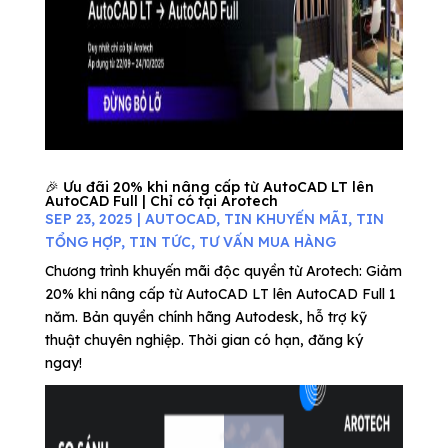
🎉 Ưu đãi 20% khi nâng cấp từ AutoCAD LT lên
AutoCAD Full | Chỉ có tại Arotech
SEP 23, 2025
|
AUTOCAD
,
TIN KHUYẾN MÃI
,
TIN
TỔNG HỢP
,
TIN TỨC
,
TƯ VẤN MUA HÀNG
Chương trình khuyến mãi độc quyền từ Arotech: Giảm
20% khi nâng cấp từ AutoCAD LT lên AutoCAD Full 1
năm. Bản quyền chính hãng Autodesk, hỗ trợ kỹ
thuật chuyên nghiệp. Thời gian có hạn, đăng ký
ngay!