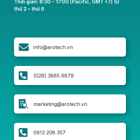
Thời gian: 8:30 – 17:00 (Pacific, GMT +7) từ
thứ 2 – thứ 6

info@arotech.vn

(028) 3885 6879

marketing@arotech.vn

0913 208 357