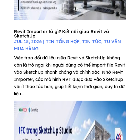
Revit Importer là gì? Kết nối giữa Revit và
SketchUp
JUL 15, 2026
|
TIN TỔNG HỢP
,
TIN TỨC
,
TƯ VẤN
MUA HÀNG
Việc trao đổi dữ liệu giữa Revit và SketchUp không
còn là trở ngại khi người dùng có thể import file Revit
vào SketchUp nhanh chóng và chính xác. Nhờ Revit
Importer, các mô hình RVT được đưa vào SketchUp
với ít thao tác hơn, giúp tiết kiệm thời gian, duy trì dữ
liệu...