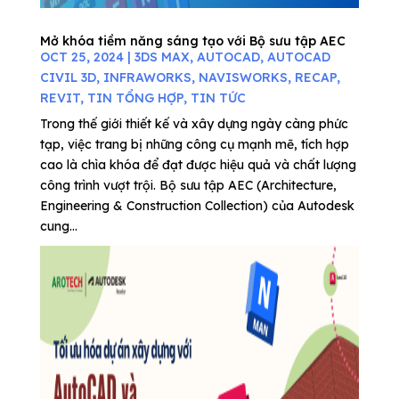
Mở khóa tiềm năng sáng tạo với Bộ sưu tập AEC
OCT 25, 2024
|
3DS MAX
,
AUTOCAD
,
AUTOCAD
CIVIL 3D
,
INFRAWORKS
,
NAVISWORKS
,
RECAP
,
REVIT
,
TIN TỔNG HỢP
,
TIN TỨC
Trong thế giới thiết kế và xây dựng ngày càng phức
tạp, việc trang bị những công cụ mạnh mẽ, tích hợp
cao là chìa khóa để đạt được hiệu quả và chất lượng
công trình vượt trội. Bộ sưu tập AEC (Architecture,
Engineering & Construction Collection) của Autodesk
cung...