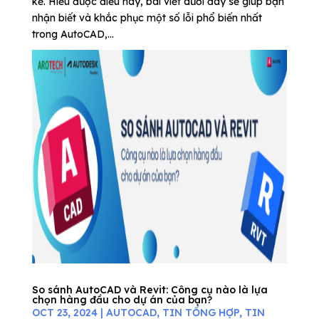
kế. Hiểu được điều này, bài viết dưới đây sẽ giúp bạn
nhận biết và khắc phục một số lỗi phổ biến nhất
trong AutoCAD,...
So sánh AutoCAD và Revit: Công cụ nào là lựa
chọn hàng đầu cho dự án của bạn?
OCT 23, 2024
|
AUTOCAD
,
TIN TỔNG HỢP
,
TIN