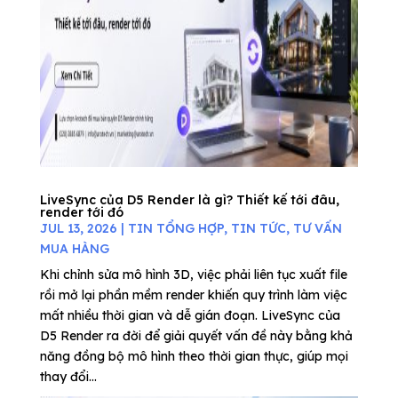
LiveSync của D5 Render là gì? Thiết kế tới đâu,
render tới đó
JUL 13, 2026
|
TIN TỔNG HỢP
,
TIN TỨC
,
TƯ VẤN
MUA HÀNG
Khi chỉnh sửa mô hình 3D, việc phải liên tục xuất file
rồi mở lại phần mềm render khiến quy trình làm việc
mất nhiều thời gian và dễ gián đoạn. LiveSync của
D5 Render ra đời để giải quyết vấn đề này bằng khả
năng đồng bộ mô hình theo thời gian thực, giúp mọi
thay đổi...