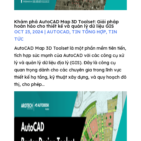
Khám phá AutoCAD Map 3D Toolset: Giải pháp
hoàn hảo cho thiết kế và quản lý dữ liệu GIS
OCT 23, 2024
|
AUTOCAD
,
TIN TỔNG HỢP
,
TIN
TỨC
AutoCAD Map 3D Toolset là một phần mềm tiên tiến,
tích hợp sức mạnh của AutoCAD với các công cụ xử
lý và quản lý dữ liệu địa lý (GIS). Đây là công cụ
quan trọng dành cho các chuyên gia trong lĩnh vực
thiết kế hạ tầng, kỹ thuật xây dựng, và quy hoạch đô
thị, cho phép...