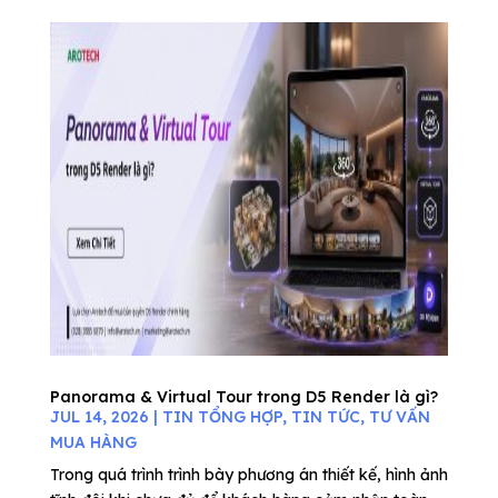
Panorama & Virtual Tour trong D5 Render là gì?
JUL 14, 2026
|
TIN TỔNG HỢP
,
TIN TỨC
,
TƯ VẤN
MUA HÀNG
Trong quá trình trình bày phương án thiết kế, hình ảnh