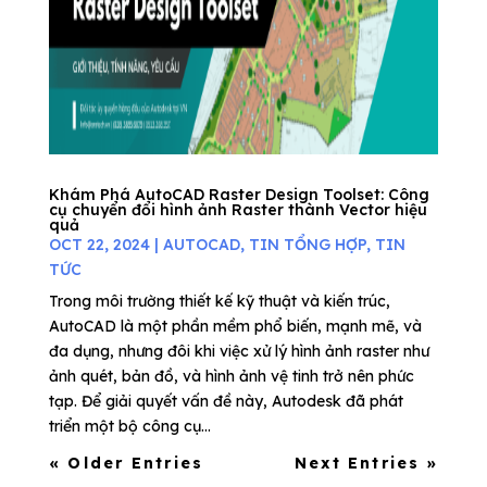
Khám Phá AutoCAD Raster Design Toolset: Công
cụ chuyển đổi hình ảnh Raster thành Vector hiệu
quả
OCT 22, 2024
|
AUTOCAD
,
TIN TỔNG HỢP
,
TIN
TỨC
Trong môi trường thiết kế kỹ thuật và kiến trúc,
AutoCAD là một phần mềm phổ biến, mạnh mẽ, và
đa dụng, nhưng đôi khi việc xử lý hình ảnh raster như
ảnh quét, bản đồ, và hình ảnh vệ tinh trở nên phức
tạp. Để giải quyết vấn đề này, Autodesk đã phát
triển một bộ công cụ...
« Older Entries
Next Entries »