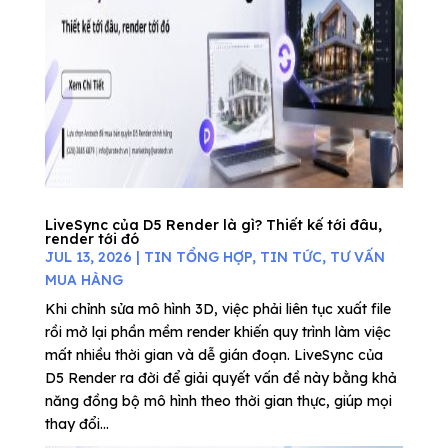
LiveSync của D5 Render là gì? Thiết kế tới đâu,
render tới đó
JUL 13, 2026
|
TIN TỔNG HỢP
,
TIN TỨC
,
TƯ VẤN
MUA HÀNG
Khi chỉnh sửa mô hình 3D, việc phải liên tục xuất file
rồi mở lại phần mềm render khiến quy trình làm việc
mất nhiều thời gian và dễ gián đoạn. LiveSync của
D5 Render ra đời để giải quyết vấn đề này bằng khả
năng đồng bộ mô hình theo thời gian thực, giúp mọi
thay đổi...