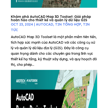
Khám phá AutoCAD Map 3D Toolset: Giải pháp
hoàn hảo cho thiết kế và quản lý dữ liệu GIS
OCT 23, 2024
|
AUTOCAD
,
TIN TỔNG HỢP
,
TIN
TỨC
AutoCAD Map 3D Toolset là một phần mềm tiên tiến,
tích hợp sức mạnh của AutoCAD với các công cụ xử
lý và quản lý dữ liệu địa lý (GIS). Đây là công cụ
quan trọng dành cho các chuyên gia trong lĩnh vực
thiết kế hạ tầng, kỹ thuật xây dựng, và quy hoạch đô
thị, cho phép...