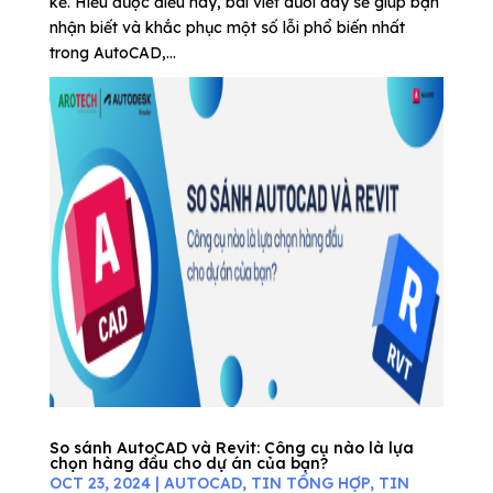
kế. Hiểu được điều này, bài viết dưới đây sẽ giúp bạn
nhận biết và khắc phục một số lỗi phổ biến nhất
trong AutoCAD,...
So sánh AutoCAD và Revit: Công cụ nào là lựa
chọn hàng đầu cho dự án của bạn?
OCT 23, 2024
|
AUTOCAD
,
TIN TỔNG HỢP
,
TIN