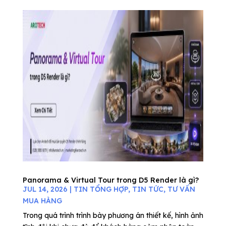
Panorama & Virtual Tour trong D5 Render là gì?
JUL 14, 2026
|
TIN TỔNG HỢP
,
TIN TỨC
,
TƯ VẤN
MUA HÀNG
Trong quá trình trình bày phương án thiết kế, hình ảnh