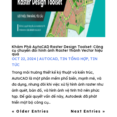
Khám Phá AutoCAD Raster Design Toolset: Công
cụ chuyển đổi hình ảnh Raster thành Vector hiệu
quả
OCT 22, 2024
|
AUTOCAD
,
TIN TỔNG HỢP
,
TIN
TỨC
Trong môi trường thiết kế kỹ thuật và kiến trúc,
AutoCAD là một phần mềm phổ biến, mạnh mẽ, và
đa dụng, nhưng đôi khi việc xử lý hình ảnh raster như
ảnh quét, bản đồ, và hình ảnh vệ tinh trở nên phức
tạp. Để giải quyết vấn đề này, Autodesk đã phát
triển một bộ công cụ...
« Older Entries
Next Entries »