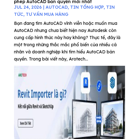
phép AutoCAD bản quyền mới nhất
JUL 24, 2026
|
AUTOCAD
,
TIN TỔNG HỢP
,
TIN
TỨC
,
TƯ VẤN MUA HÀNG
Bạn đang tìm AutoCAD vĩnh viễn hoặc muốn mua
AutoCAD nhưng chưa biết hiện nay Autodesk còn
cung cấp hình thức này hay không? Thực tế, đây là
một trong những thắc mắc phổ biến của nhiều cá
nhân và doanh nghiệp khi tìm hiểu AutoCAD bản
quyền. Trong bài viết này, Arotech...