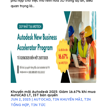
phù hợp cho việc mô hình hóa 3D trong dự án, điều
quan trọng là...
Khuyến mãi Autodesk 2025: Giảm 16.67% khi mua
AutoCAD LT, IST bản quyền
JUN 2, 2025
|
AUTOCAD
,
TIN KHUYẾN MÃI
,
TIN
TỔNG HỢP
,
TIN TỨC