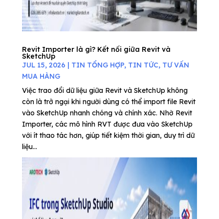
Revit Importer là gì? Kết nối giữa Revit và
SketchUp
JUL 15, 2026
|
TIN TỔNG HỢP
,
TIN TỨC
,
TƯ VẤN
MUA HÀNG
Việc trao đổi dữ liệu giữa Revit và SketchUp không
còn là trở ngại khi người dùng có thể import file Revit
vào SketchUp nhanh chóng và chính xác. Nhờ Revit
Importer, các mô hình RVT được đưa vào SketchUp
với ít thao tác hơn, giúp tiết kiệm thời gian, duy trì dữ
liệu...