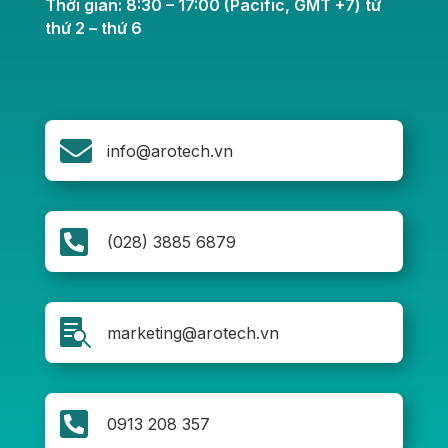
Thời gian: 8:30 – 17:00 (Pacific, GMT +7) từ
thứ 2 – thứ 6

info@arotech.vn

(028) 3885 6879

marketing@arotech.vn

0913 208 357