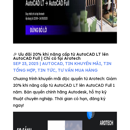
🎉 Ưu đãi 20% khi nâng cấp từ AutoCAD LT lên
AutoCAD Full | Chỉ có tại Arotech
SEP 23, 2025
|
AUTOCAD
,
TIN KHUYẾN MÃI
,
TIN
TỔNG HỢP
,
TIN TỨC
,
TƯ VẤN MUA HÀNG
Chương trình khuyến mãi độc quyền từ Arotech: Giảm
20% khi nâng cấp từ AutoCAD LT lên AutoCAD Full 1
năm. Bản quyền chính hãng Autodesk, hỗ trợ kỹ
thuật chuyên nghiệp. Thời gian có hạn, đăng ký
ngay!