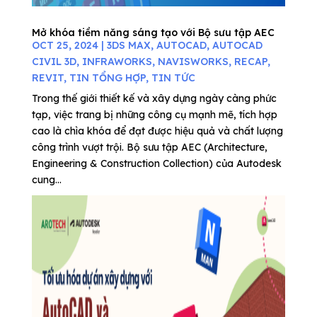
Mở khóa tiềm năng sáng tạo với Bộ sưu tập AEC
OCT 25, 2024
|
3DS MAX
,
AUTOCAD
,
AUTOCAD
CIVIL 3D
,
INFRAWORKS
,
NAVISWORKS
,
RECAP
,
REVIT
,
TIN TỔNG HỢP
,
TIN TỨC
Trong thế giới thiết kế và xây dựng ngày càng phức
tạp, việc trang bị những công cụ mạnh mẽ, tích hợp
cao là chìa khóa để đạt được hiệu quả và chất lượng
công trình vượt trội. Bộ sưu tập AEC (Architecture,
Engineering & Construction Collection) của Autodesk
cung...