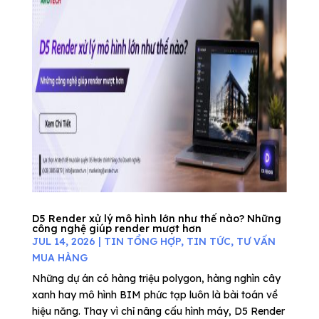
D5 Render xử lý mô hình lớn như thế nào? Những
công nghệ giúp render mượt hơn
JUL 14, 2026
|
TIN TỔNG HỢP
,
TIN TỨC
,
TƯ VẤN
MUA HÀNG
Những dự án có hàng triệu polygon, hàng nghìn cây
xanh hay mô hình BIM phức tạp luôn là bài toán về
hiệu năng. Thay vì chỉ nâng cấu hình máy, D5 Render