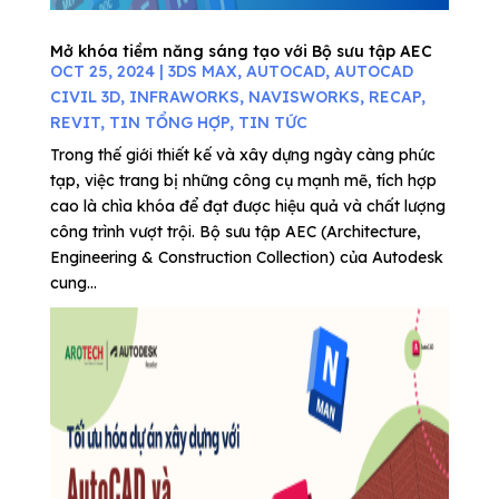
Mở khóa tiềm năng sáng tạo với Bộ sưu tập AEC
OCT 25, 2024
|
3DS MAX
,
AUTOCAD
,
AUTOCAD
CIVIL 3D
,
INFRAWORKS
,
NAVISWORKS
,
RECAP
,
REVIT
,
TIN TỔNG HỢP
,
TIN TỨC
Trong thế giới thiết kế và xây dựng ngày càng phức
tạp, việc trang bị những công cụ mạnh mẽ, tích hợp
cao là chìa khóa để đạt được hiệu quả và chất lượng
công trình vượt trội. Bộ sưu tập AEC (Architecture,
Engineering & Construction Collection) của Autodesk
cung...