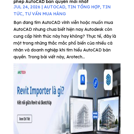
phép AutoCAD bản quyền mới nhất
JUL 24, 2026
|
AUTOCAD
,
TIN TỔNG HỢP
,
TIN
TỨC
,
TƯ VẤN MUA HÀNG
Bạn đang tìm AutoCAD vĩnh viễn hoặc muốn mua
AutoCAD nhưng chưa biết hiện nay Autodesk còn
cung cấp hình thức này hay không? Thực tế, đây là
một trong những thắc mắc phổ biến của nhiều cá
nhân và doanh nghiệp khi tìm hiểu AutoCAD bản
quyền. Trong bài viết này, Arotech...