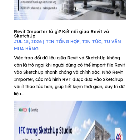
Revit Importer là gì? Kết nối giữa Revit và
SketchUp
JUL 15, 2026
|
TIN TỔNG HỢP
,
TIN TỨC
,
TƯ VẤN
MUA HÀNG
Việc trao đổi dữ liệu giữa Revit và SketchUp không
còn là trở ngại khi người dùng có thể import file Revit
vào SketchUp nhanh chóng và chính xác. Nhờ Revit
Importer, các mô hình RVT được đưa vào SketchUp
với ít thao tác hơn, giúp tiết kiệm thời gian, duy trì dữ
liệu...