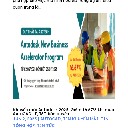
phù hợp cho việc mô hình hóa 3D trong dự án, điều
quan trọng là...
Khuyến mãi Autodesk 2025: Giảm 16.67% khi mua
AutoCAD LT, IST bản quyền
JUN 2, 2025
|
AUTOCAD
,
TIN KHUYẾN MÃI
,
TIN
TỔNG HỢP
,
TIN TỨC