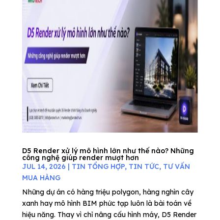
D5 Render xử lý mô hình lớn như thế nào? Những
công nghệ giúp render mượt hơn
JUL 14, 2026
|
TIN TỔNG HỢP
,
TIN TỨC
,
TƯ VẤN
MUA HÀNG
Những dự án có hàng triệu polygon, hàng nghìn cây
xanh hay mô hình BIM phức tạp luôn là bài toán về
hiệu năng. Thay vì chỉ nâng cấu hình máy, D5 Render