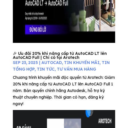
🎉 Ưu đãi 20% khi nâng cấp từ AutoCAD LT lên
AutoCAD Full | Chỉ có tại Arotech
SEP 23, 2025
|
AUTOCAD
,
TIN KHUYẾN MÃI
,
TIN
TỔNG HỢP
,
TIN TỨC
,
TƯ VẤN MUA HÀNG
Chương trình khuyến mãi độc quyền từ Arotech: Giảm
20% khi nâng cấp từ AutoCAD LT lên AutoCAD Full 1
năm. Bản quyền chính hãng Autodesk, hỗ trợ kỹ
thuật chuyên nghiệp. Thời gian có hạn, đăng ký
ngay!