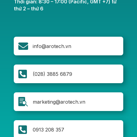
Thời gian: 8:30 – 17:00 (Pacific, GMT +7) từ
thứ 2 – thứ 6

info@arotech.vn

(028) 3885 6879

marketing@arotech.vn

0913 208 357