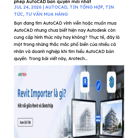
phép AutoCAD bản quyền mới nhất
JUL 24, 2026
|
AUTOCAD
,
TIN TỔNG HỢP
,
TIN
TỨC
,
TƯ VẤN MUA HÀNG
Bạn đang tìm AutoCAD vĩnh viễn hoặc muốn mua
AutoCAD nhưng chưa biết hiện nay Autodesk còn
cung cấp hình thức này hay không? Thực tế, đây là
một trong những thắc mắc phổ biến của nhiều cá
nhân và doanh nghiệp khi tìm hiểu AutoCAD bản
quyền. Trong bài viết này, Arotech...