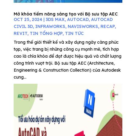
Mở khóa tiềm năng sáng tạo với Bộ sưu tập AEC
OCT 25, 2024
|
3DS MAX
,
AUTOCAD
,
AUTOCAD
CIVIL 3D
,
INFRAWORKS
,
NAVISWORKS
,
RECAP
,
REVIT
,
TIN TỔNG HỢP
,
TIN TỨC
Trong thế giới thiết kế và xây dựng ngày càng phức
tạp, việc trang bị những công cụ mạnh mẽ, tích hợp
cao là chìa khóa để đạt được hiệu quả và chất lượng
công trình vượt trội. Bộ sưu tập AEC (Architecture,
Engineering & Construction Collection) của Autodesk
cung...