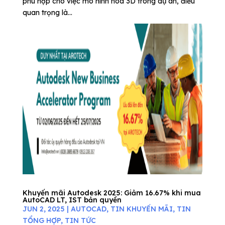
phù hợp cho việc mô hình hóa 3D trong dự án, điều
quan trọng là...
Khuyến mãi Autodesk 2025: Giảm 16.67% khi mua
AutoCAD LT, IST bản quyền
JUN 2, 2025
|
AUTOCAD
,
TIN KHUYẾN MÃI
,
TIN
TỔNG HỢP
,
TIN TỨC