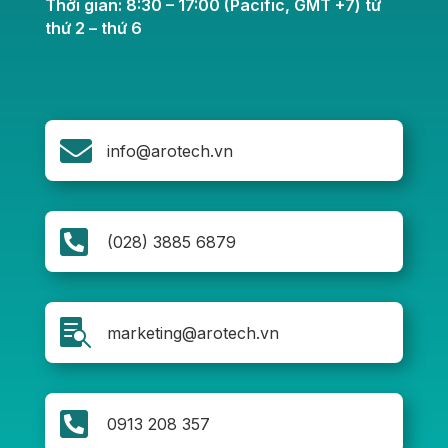
Thời gian: 8:30 – 17:00 (Pacific, GMT +7) từ
thứ 2 – thứ 6

info@arotech.vn

(028) 3885 6879

marketing@arotech.vn

0913 208 357