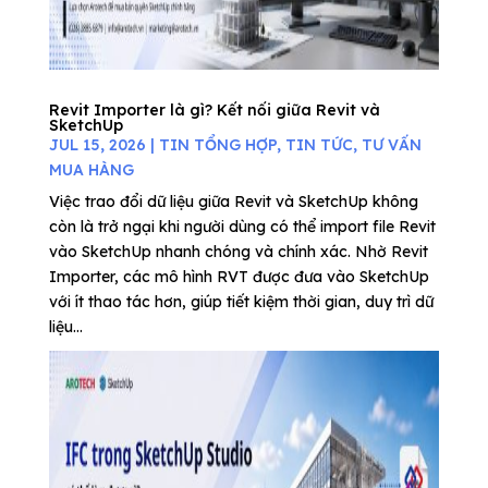
Revit Importer là gì? Kết nối giữa Revit và
SketchUp
JUL 15, 2026
|
TIN TỔNG HỢP
,
TIN TỨC
,
TƯ VẤN
MUA HÀNG
Việc trao đổi dữ liệu giữa Revit và SketchUp không
còn là trở ngại khi người dùng có thể import file Revit
vào SketchUp nhanh chóng và chính xác. Nhờ Revit
Importer, các mô hình RVT được đưa vào SketchUp
với ít thao tác hơn, giúp tiết kiệm thời gian, duy trì dữ
liệu...