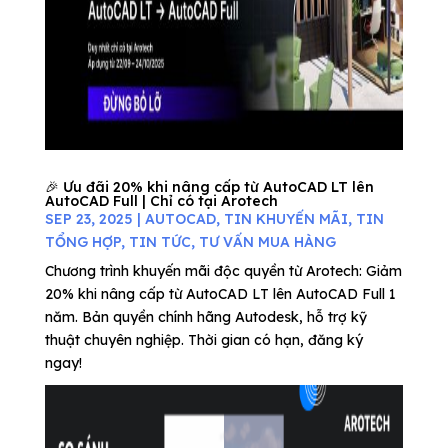
🎉 Ưu đãi 20% khi nâng cấp từ AutoCAD LT lên
AutoCAD Full | Chỉ có tại Arotech
SEP 23, 2025
|
AUTOCAD
,
TIN KHUYẾN MÃI
,
TIN
TỔNG HỢP
,
TIN TỨC
,
TƯ VẤN MUA HÀNG
Chương trình khuyến mãi độc quyền từ Arotech: Giảm
20% khi nâng cấp từ AutoCAD LT lên AutoCAD Full 1
năm. Bản quyền chính hãng Autodesk, hỗ trợ kỹ
thuật chuyên nghiệp. Thời gian có hạn, đăng ký
ngay!