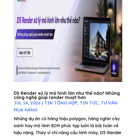
D5 Render xử lý mô hình lớn như thế nào? Những
công nghệ giúp render mượt hơn
JUL 14, 2026
|
TIN TỔNG HỢP
,
TIN TỨC
,
TƯ VẤN
MUA HÀNG
Những dự án có hàng triệu polygon, hàng nghìn cây
xanh hay mô hình BIM phức tạp luôn là bài toán về
hiệu năng. Thay vì chỉ nâng cấu hình máy, D5 Render