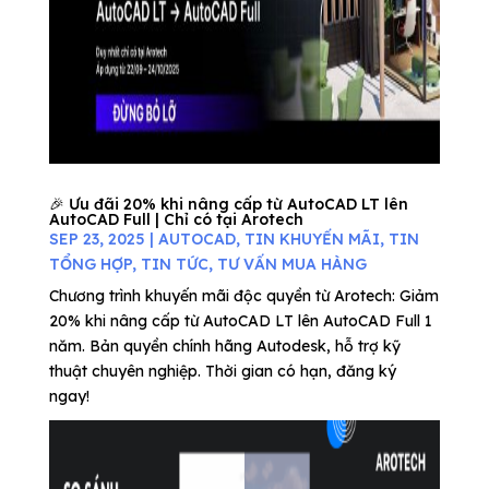
🎉 Ưu đãi 20% khi nâng cấp từ AutoCAD LT lên
AutoCAD Full | Chỉ có tại Arotech
SEP 23, 2025
|
AUTOCAD
,
TIN KHUYẾN MÃI
,
TIN
TỔNG HỢP
,
TIN TỨC
,
TƯ VẤN MUA HÀNG
Chương trình khuyến mãi độc quyền từ Arotech: Giảm
20% khi nâng cấp từ AutoCAD LT lên AutoCAD Full 1
năm. Bản quyền chính hãng Autodesk, hỗ trợ kỹ
thuật chuyên nghiệp. Thời gian có hạn, đăng ký
ngay!