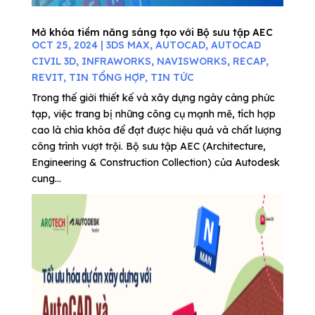
Mở khóa tiềm năng sáng tạo với Bộ sưu tập AEC
OCT 25, 2024
|
3DS MAX
,
AUTOCAD
,
AUTOCAD
CIVIL 3D
,
INFRAWORKS
,
NAVISWORKS
,
RECAP
,
REVIT
,
TIN TỔNG HỢP
,
TIN TỨC
Trong thế giới thiết kế và xây dựng ngày càng phức
tạp, việc trang bị những công cụ mạnh mẽ, tích hợp
cao là chìa khóa để đạt được hiệu quả và chất lượng
công trình vượt trội. Bộ sưu tập AEC (Architecture,
Engineering & Construction Collection) của Autodesk
cung...