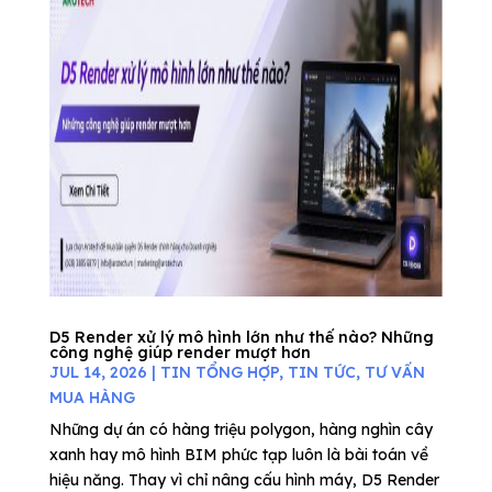
D5 Render xử lý mô hình lớn như thế nào? Những
công nghệ giúp render mượt hơn
JUL 14, 2026
|
TIN TỔNG HỢP
,
TIN TỨC
,
TƯ VẤN
MUA HÀNG
Những dự án có hàng triệu polygon, hàng nghìn cây
xanh hay mô hình BIM phức tạp luôn là bài toán về
hiệu năng. Thay vì chỉ nâng cấu hình máy, D5 Render