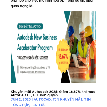
phù hợp cho việc mô hình hóa 3D trong dự án, điều
quan trọng là...
Khuyến mãi Autodesk 2025: Giảm 16.67% khi mua
AutoCAD LT, IST bản quyền
JUN 2, 2025
|
AUTOCAD
,
TIN KHUYẾN MÃI
,
TIN
TỔNG HỢP
,
TIN TỨC