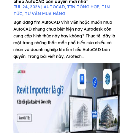
phép AutoCAD bản quyền mới nhất
JUL 24, 2026
|
AUTOCAD
,
TIN TỔNG HỢP
,
TIN
TỨC
,
TƯ VẤN MUA HÀNG
Bạn đang tìm AutoCAD vĩnh viễn hoặc muốn mua
AutoCAD nhưng chưa biết hiện nay Autodesk còn
cung cấp hình thức này hay không? Thực tế, đây là
một trong những thắc mắc phổ biến của nhiều cá
nhân và doanh nghiệp khi tìm hiểu AutoCAD bản
quyền. Trong bài viết này, Arotech...