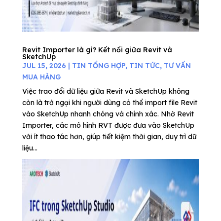
Revit Importer là gì? Kết nối giữa Revit và
SketchUp
JUL 15, 2026
|
TIN TỔNG HỢP
,
TIN TỨC
,
TƯ VẤN
MUA HÀNG
Việc trao đổi dữ liệu giữa Revit và SketchUp không
còn là trở ngại khi người dùng có thể import file Revit
vào SketchUp nhanh chóng và chính xác. Nhờ Revit
Importer, các mô hình RVT được đưa vào SketchUp
với ít thao tác hơn, giúp tiết kiệm thời gian, duy trì dữ
liệu...