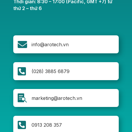
Thời gian: 8:30 – 17:00 (Pacific, GMT +7) từ
thứ 2 – thứ 6

info@arotech.vn

(028) 3885 6879

marketing@arotech.vn

0913 208 357