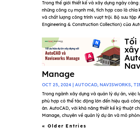
Trong thế giới thiết kế và xây dựng ngày càng 
những công cụ mạnh mẽ, tích hợp cao là chìa 
và chất lượng công trình vượt trội. Bộ sưu tập 
Engineering & Construction Collection) của Aut
Tối
xây
Aut
Nav
Manage
OCT 25, 2024
|
AUTOCAD
,
NAVISWORKS
,
TI
Trong ngành xây dựng và quản lý dự án, việc
phù hợp có thể tác động lớn đến hiệu quả côn
án. AutoCAD, với khả năng thiết kế kỹ thuật ch
Manage, chuyên về quản lý dự án và mô phỏng 
« Older Entries