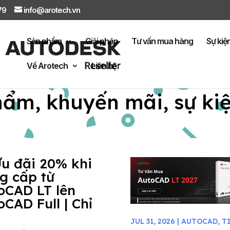
879
info@arotech.vn
Sản phẩm
Giải pháp
Tư vấn mua hàng
Sự kiệ
Về Arotech
Liên hệ
hẩm, khuyến mãi, sự ki
Ưu đãi 20% khi
g cấp từ
oCAD LT lên
oCAD Full | Chỉ
JUL 31, 2026
|
AUTOCAD
,
T