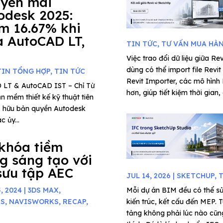
yến mãi
odesk 2025:
m 16.67% khi
 AutoCAD LT,
TIN TỨC
,
TƯ VẤN MUA HÀ
Việc trao đổi dữ liệu giữa Re
dùng có thể import file Rev
TIN TỔNG HỢP
,
TIN TỨC
Revit Importer, các mô hình
 LT & AutoCAD IST – Chỉ Từ
hơn, giúp tiết kiệm thời gian, d
 mềm thiết kế kỹ thuật tiên
 sở hữu bản quyền Autodesk
 ủy...
khóa tiềm
g sáng tạo với
sưu tập AEC
JUL 14, 2026
|
SKETCHUP
,
T
, 2024
|
3DS MAX
,
Mỗi dự án BIM đều có thể sử
KS
,
NAVISWORKS
,
RECAP
,
kiến trúc, kết cấu đến MEP. T
tảng không phải lúc nào cũng