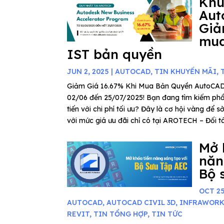
Khu
Aut
Giả
mua
IST bản quyền
JUN 2, 2025
|
AUTOCAD
,
TIN KHUYẾN MÃI
,
Giảm Giá 16.67% Khi Mua Bản Quyền AutoCAD
02/06 đến 25/07/2025! Bạn đang tìm kiếm phần
tiến với chi phí tối ưu? Đây là cơ hội vàng để
với mức giá ưu đãi chỉ có tại AROTECH – Đối tác
Mở 
năn
Bộ 
OCT 25
AUTOCAD
,
AUTOCAD CIVIL 3D
,
INFRAWOR
REVIT
,
TIN TỔNG HỢP
,
TIN TỨC