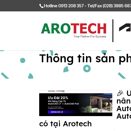
Hotline 0913 208 357 - Tel/Fax (028) 3885 6
Thông tin sản p
🎉 
nân
Aut
Aut
có tại Arotech