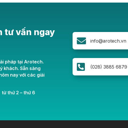
n tư vấn ngay

info@arotech.vn
ải pháp tại Arotech.

(028) 3885 6879
uý khách. Sẵn sàng
ôm nay với các giải
 từ thứ 2 – thứ 6