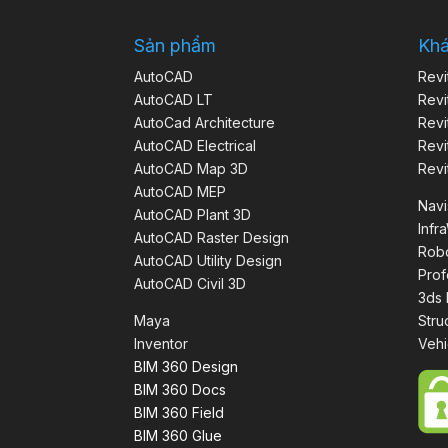
Sản phẩm
Kh
AutoCAD
Revi
AutoCAD LT
Revi
AutoCad Architecture
Revi
AutoCAD Electrical
Revi
AutoCAD Map 3D
Revi
AutoCAD MEP
Nav
AutoCAD Plant 3D
Infr
AutoCAD Raster Design
Robo
AutoCAD Utility Design
Prof
AutoCAD Civil 3D
3ds
Maya
Stru
Inventor
Vehi
BIM 360 Design
BIM 360 Docs
BIM 360 Field
BIM 360 Glue