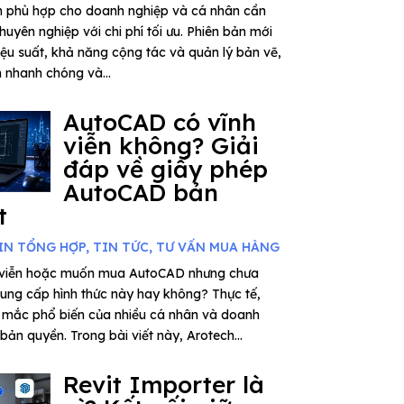
n phù hợp cho doanh nghiệp và cá nhân cần
huyên nghiệp với chi phí tối ưu. Phiên bản mới
iệu suất, khả năng cộng tác và quản lý bản vẽ,
n nhanh chóng và...
AutoCAD có vĩnh
viễn không? Giải
đáp về giấy phép
AutoCAD bản
t
IN TỔNG HỢP
,
TIN TỨC
,
TƯ VẤN MUA HÀNG
 viễn hoặc muốn mua AutoCAD nhưng chưa
cung cấp hình thức này hay không? Thực tế,
 mắc phổ biến của nhiều cá nhân và doanh
bản quyền. Trong bài viết này, Arotech...
Revit Importer là