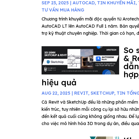
SEP 23, 2025
|
AUTOCAD
,
TIN KHUYẾN MÃI
,
TƯ VẤN MUA HÀNG
Chương trình khuyến mãi độc quyền từ Arotech
AutoCAD LT lên AutoCAD Full 1 năm. Bản quyề
trợ kỹ thuật chuyên nghiệp. Thời gian có hạn, 
So 
& R
dẫn
hợp
hiệu quả
AUG 22, 2025
|
REVIT
,
SKETCHUP
,
TIN TỔN
Cả Revit và SketchUp đều là những phần mềm 
kiến trúc, tuy nhiên mỗi công cụ lại sở hữu nhữ
đến kết quả cuối cùng không giống nhau. Để 
cho việc mô hình hóa 3D trong dự án, điều quan