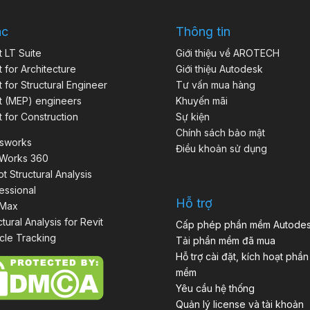
ác
Thông tin
t LT Suite
Giới thiệu về AROTECH
t for Architecture
Giới thiệu Autodesk
t for Structural Engineer
Tư vấn mua hàng
t (MEP) engineers
Khuyến mãi
t for Construction
Sự kiện
Chính sách bảo mật
isworks
Điều khoản sử dụng
aWorks 360
t Structural Analysis
essional
Hỗ trợ
 Max
ctural Analysis for Revit
Cấp phép phần mềm Autode
cle Tracking
Tải phần mềm đã mua
Hỗ trợ cài đặt, kích hoạt phần
mềm
Yêu cầu hệ thống
Quản lý license và tài khoản