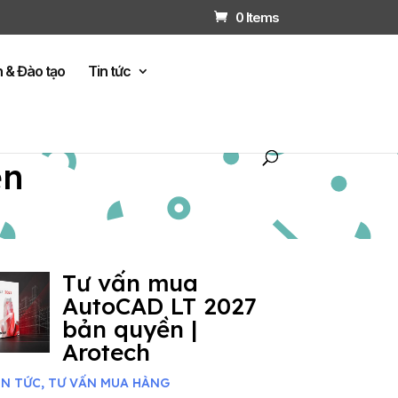
0 Items
n & Đào tạo
Tin tức
ện
Tư vấn mua
AutoCAD LT 2027
bản quyền |
Arotech
IN TỨC
,
TƯ VẤN MUA HÀNG