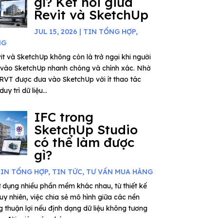
gì? Kết nối giữa
Revit và SketchUp
JUL 15, 2026
|
TIN TỔNG HỢP
,
NG
vit và SketchUp không còn là trở ngại khi người
it vào SketchUp nhanh chóng và chính xác. Nhờ
 RVT được đưa vào SketchUp với ít thao tác
uy trì dữ liệu...
IFC trong
SketchUp Studio
có thể làm được
gì?
IN TỔNG HỢP
,
TIN TỨC
,
TƯ VẤN MUA HÀNG
 dụng nhiều phần mềm khác nhau, từ thiết kế
uy nhiên, việc chia sẻ mô hình giữa các nền
 thuận lợi nếu định dạng dữ liệu không tương