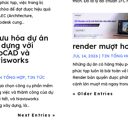
thích. Đó là lý do chuẩn IFC 
phức tạp, việc trang bị
khóa để đạt được hiệu quả
AEC (Architecture,
odesk cung...
 ưu hóa dự án
 dựng với
render mượt h
oCAD và
JUL 14, 2026
|
TIN TỔNG H
isworks
Những dự án có hàng triệu 
phức tạp luôn là bài toán về
N TỔNG HỢP
,
TIN TỨC
Render bản quyền được phát t
cảnh lớn mượt mà ngay trong 
 lựa chọn công cụ phần mềm
g việc và thành công của dự
« Older Entries
i tiết, và Navisworks
xây dựng, là...
Next Entries »