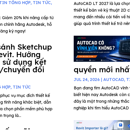
TIN TỔNG HỢP
,
TIN TỨC
,
AutoCAD LT 2027 là lựa chọ
thiết kế bản vẽ kỹ thuật 2D c
mang đến nhiều cải tiến về h
: Giảm 20% khi nâng cấp từ
giúp quá trình thiết kế trở nê
n chính hãng Autodesk, hỗ
đăng ký ngay!
sánh Sketchup
evit. Hướng
 sử dụng kết
/chuyển đổi
quyền mới nhấ
JUL 24, 2026
|
AUTOCAD
,
T
G HỢP
,
TIN TỨC
Bạn đang tìm AutoCAD vĩnh
biết hiện nay Autodesk còn 
phục vụ mục đích thiết kế
đây là một trong những thắc
ng tính năng khác biệt, dẫn
nghiệp khi tìm hiểu AutoCAD 
lựa chọn phần mềm phù hợp
 trọng là...