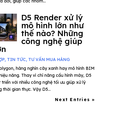
ra đời, giúp các nhóm...
D5 Render xử lý
mô hình lớn như
thế nào? Những
công nghệ giúp
ơn
ỢP
,
TIN TỨC
,
TƯ VẤN MUA HÀNG
polygon, hàng nghìn cây xanh hay mô hình BIM
 hiệu năng. Thay vì chỉ nâng cấu hình máy, D5
riển với nhiều công nghệ tối ưu giúp xử lý
thời gian thực. Vậy D5...
Next Entries »