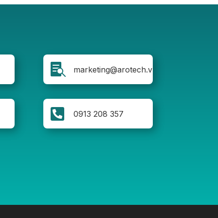

marketing@arotech.vn

0913 208 357