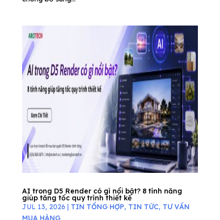
AI trong D5 Render có gì nổi bật? 8 tính năng
giúp tăng tốc quy trình thiết kế
JUL 13, 2026
|
TIN TỔNG HỢP
,
TIN TỨC
,
TƯ VẤN
MUA HÀNG