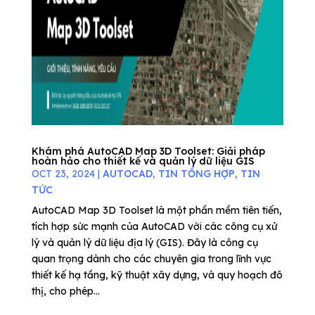
Khám phá AutoCAD Map 3D Toolset: Giải pháp
hoàn hảo cho thiết kế và quản lý dữ liệu GIS
OCT 23, 2024
|
AUTOCAD
,
TIN TỔNG HỢP
,
TIN
TỨC
AutoCAD Map 3D Toolset là một phần mềm tiên tiến,
tích hợp sức mạnh của AutoCAD với các công cụ xử
lý và quản lý dữ liệu địa lý (GIS). Đây là công cụ
quan trọng dành cho các chuyên gia trong lĩnh vực
thiết kế hạ tầng, kỹ thuật xây dựng, và quy hoạch đô
thị, cho phép...