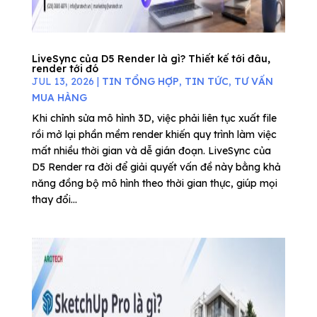
LiveSync của D5 Render là gì? Thiết kế tới đâu,
render tới đó
JUL 13, 2026
|
TIN TỔNG HỢP
,
TIN TỨC
,
TƯ VẤN
MUA HÀNG
Khi chỉnh sửa mô hình 3D, việc phải liên tục xuất file
rồi mở lại phần mềm render khiến quy trình làm việc
mất nhiều thời gian và dễ gián đoạn. LiveSync của
D5 Render ra đời để giải quyết vấn đề này bằng khả
năng đồng bộ mô hình theo thời gian thực, giúp mọi
thay đổi...