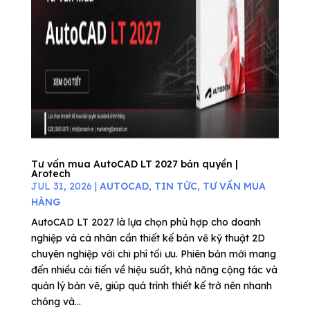
Tư vấn mua AutoCAD LT 2027 bản quyền |
Arotech
JUL 31, 2026
|
AUTOCAD
,
TIN TỨC
,
TƯ VẤN MUA
HÀNG
AutoCAD LT 2027 là lựa chọn phù hợp cho doanh
nghiệp và cá nhân cần thiết kế bản vẽ kỹ thuật 2D
chuyên nghiệp với chi phí tối ưu. Phiên bản mới mang
đến nhiều cải tiến về hiệu suất, khả năng cộng tác và
quản lý bản vẽ, giúp quá trình thiết kế trở nên nhanh
chóng và...