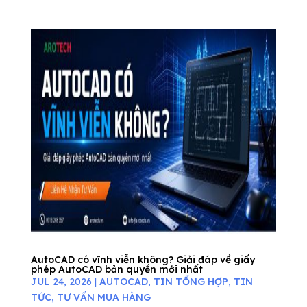
AutoCAD có vĩnh viễn không? Giải đáp về giấy
phép AutoCAD bản quyền mới nhất
JUL 24, 2026
|
AUTOCAD
,
TIN TỔNG HỢP
,
TIN
TỨC
,
TƯ VẤN MUA HÀNG