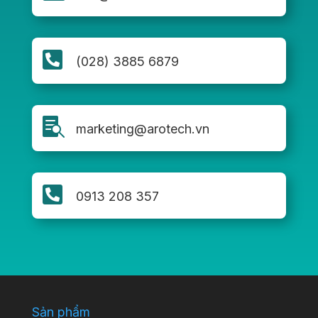

(028) 3885 6879

marketing@arotech.vn

0913 208 357
Sản phẩm