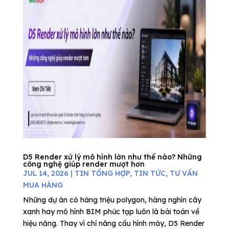
D5 Render xử lý mô hình lớn như thế nào? Những
công nghệ giúp render mượt hơn
JUL 14, 2026
|
TIN TỔNG HỢP
,
TIN TỨC
,
TƯ VẤN
MUA HÀNG
Những dự án có hàng triệu polygon, hàng nghìn cây
xanh hay mô hình BIM phức tạp luôn là bài toán về
hiệu năng. Thay vì chỉ nâng cấu hình máy, D5 Render