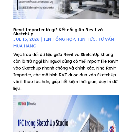
Revit Importer là gì? Kết nối giữa Revit và
SketchUp
JUL 15, 2026
|
TIN TỔNG HỢP
,
TIN TỨC
,
TƯ VẤN
MUA HÀNG
Việc trao đổi dữ liệu giữa Revit và SketchUp không
còn là trở ngại khi người dùng có thể import file Revit
vào SketchUp nhanh chóng và chính xác. Nhờ Revit
Importer, các mô hình RVT được đưa vào SketchUp
với ít thao tác hơn, giúp tiết kiệm thời gian, duy trì dữ
liệu...