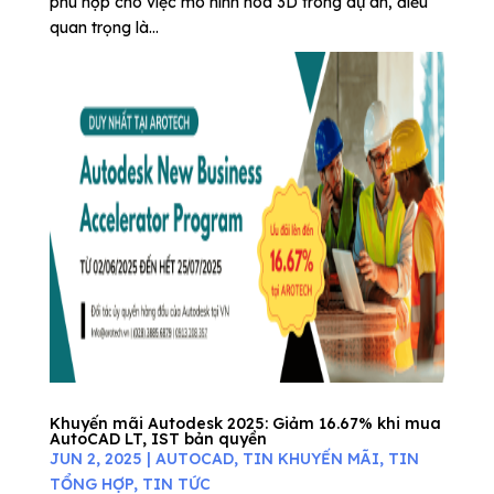
phù hợp cho việc mô hình hóa 3D trong dự án, điều
quan trọng là...
Khuyến mãi Autodesk 2025: Giảm 16.67% khi mua
AutoCAD LT, IST bản quyền
JUN 2, 2025
|
AUTOCAD
,
TIN KHUYẾN MÃI
,
TIN
TỔNG HỢP
,
TIN TỨC