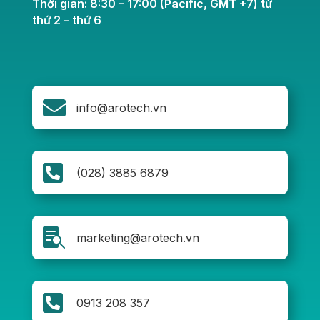
Thời gian: 8:30 – 17:00 (Pacific, GMT +7) từ
thứ 2 – thứ 6

info@arotech.vn

(028) 3885 6879

marketing@arotech.vn

0913 208 357