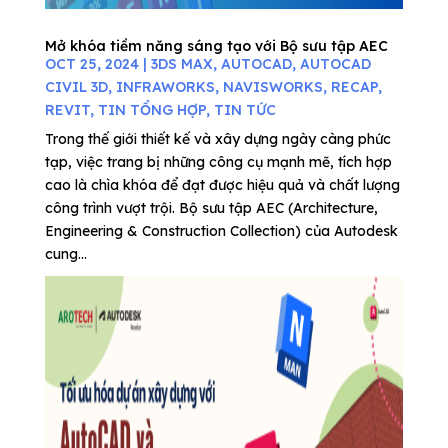
Mở khóa tiềm năng sáng tạo với Bộ sưu tập AEC
OCT 25, 2024
|
3DS MAX
,
AUTOCAD
,
AUTOCAD
CIVIL 3D
,
INFRAWORKS
,
NAVISWORKS
,
RECAP
,
REVIT
,
TIN TỔNG HỢP
,
TIN TỨC
Trong thế giới thiết kế và xây dựng ngày càng phức
tạp, việc trang bị những công cụ mạnh mẽ, tích hợp
cao là chìa khóa để đạt được hiệu quả và chất lượng
công trình vượt trội. Bộ sưu tập AEC (Architecture,
Engineering & Construction Collection) của Autodesk
cung...