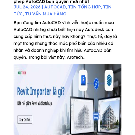
phép AutoCAD bản quyền mới nhất
JUL 24, 2026
|
AUTOCAD
,
TIN TỔNG HỢP
,
TIN
TỨC
,
TƯ VẤN MUA HÀNG
Bạn đang tìm AutoCAD vĩnh viễn hoặc muốn mua
AutoCAD nhưng chưa biết hiện nay Autodesk còn
cung cấp hình thức này hay không? Thực tế, đây là
một trong những thắc mắc phổ biến của nhiều cá
nhân và doanh nghiệp khi tìm hiểu AutoCAD bản
quyền. Trong bài viết này, Arotech...