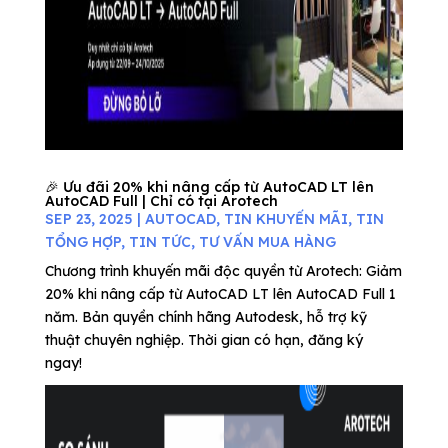
🎉 Ưu đãi 20% khi nâng cấp từ AutoCAD LT lên
AutoCAD Full | Chỉ có tại Arotech
SEP 23, 2025
|
AUTOCAD
,
TIN KHUYẾN MÃI
,
TIN
TỔNG HỢP
,
TIN TỨC
,
TƯ VẤN MUA HÀNG
Chương trình khuyến mãi độc quyền từ Arotech: Giảm
20% khi nâng cấp từ AutoCAD LT lên AutoCAD Full 1
năm. Bản quyền chính hãng Autodesk, hỗ trợ kỹ
thuật chuyên nghiệp. Thời gian có hạn, đăng ký
ngay!